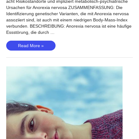
acht Risikostandorte und impliziert metabolisch-psychiatrische
Ursachen für Anorexia nervosa ZUSAMMENFASSUNG: Die
Identifizierung genetischer Varianten, die mit Anorexia nervosa
assoziiert sind, ist auch mit einem niedrigen Body-Mass-Index
verbunden. BESCHREIBUNG: Anorexia nervosa ist eine häufige
Essstörung, die durch …
Anorexia
Read More »
nervosa
(Watson,
2019)