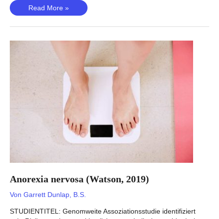
Fettleibigkeit
Read More »
(Jiao,
2011)
Anorexia nervosa (Watson, 2019)
Von
Garrett Dunlap, B.S.
STUDIENTITEL: Genomweite Assoziationsstudie identifiziert