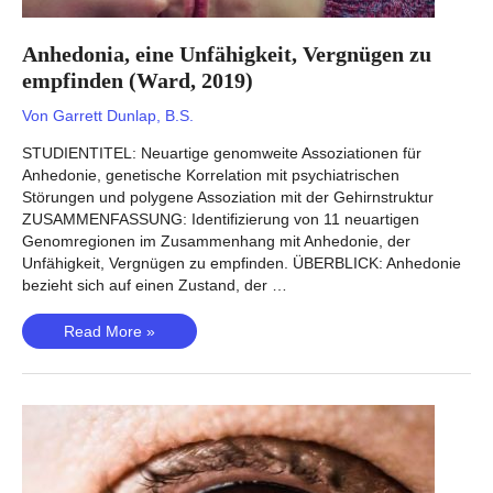
Anhedonia, eine Unfähigkeit, Vergnügen zu
empfinden (Ward, 2019)
Von
Garrett Dunlap, B.S.
STUDIENTITEL: Neuartige genomweite Assoziationen für
Anhedonie, genetische Korrelation mit psychiatrischen
Störungen und polygene Assoziation mit der Gehirnstruktur
ZUSAMMENFASSUNG: Identifizierung von 11 neuartigen
Genomregionen im Zusammenhang mit Anhedonie, der
Unfähigkeit, Vergnügen zu empfinden. ÜBERBLICK: Anhedonie
bezieht sich auf einen Zustand, der …
Anhedonia,
Read More »
eine
Unfähigkeit,
Vergnügen
zu
empfinden
(Ward,
2019)