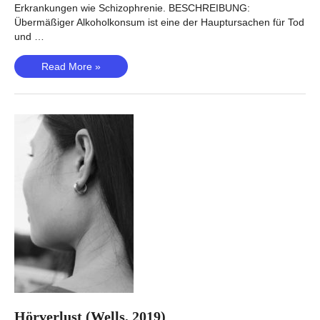
Erkrankungen wie Schizophrenie. BESCHREIBUNG:
Übermäßiger Alkoholkonsum ist eine der Hauptursachen für Tod
und …
Alkoholkonsum
Read More »
(Evangelou,
2019)
Hörverlust (Wells, 2019)