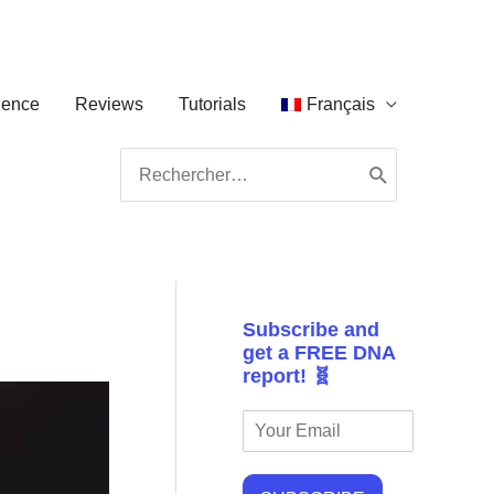
ience
Reviews
Tutorials
Français
Search
for:
Subscribe and
get a FREE DNA
report! 🧬