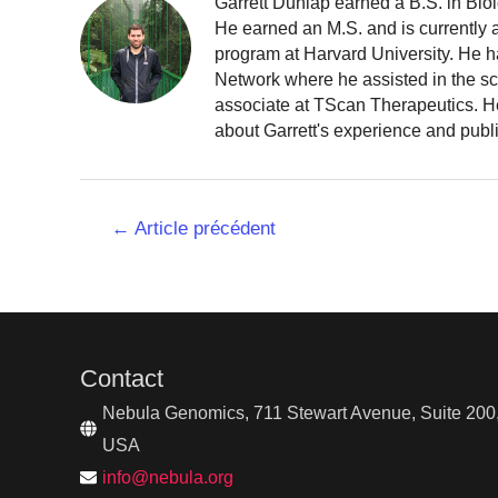
Garrett Dunlap earned a B.S. in Bio
He earned an M.S. and is currently
program at Harvard University. He h
Network where he assisted in the sc
associate at TScan Therapeutics. He
about Garrett's experience and publ
Navigation
←
Article précédent
de
l’article
Contact
Nebula Genomics, 711 Stewart Avenue, Suite 200,
USA
info@nebula.org