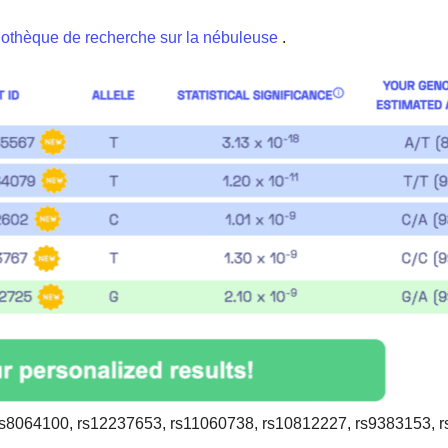
iothèque de recherche sur la nébuleuse
.
s8064100, rs12237653, rs11060738, rs10812227, rs9383153, 