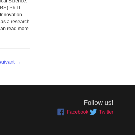
ical Science.
BBS) Ph.D.
 Innovation
 as a research
 can read more
 suivant
→
Follow us!
Facebook
Twitter