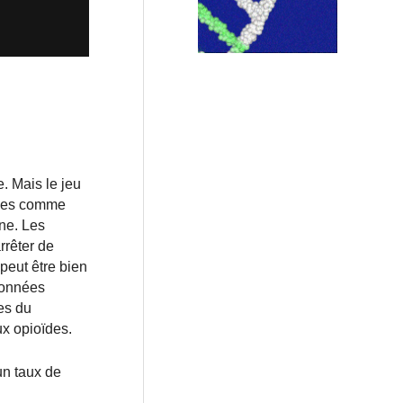
. Mais le jeu
rées comme
nne. Les
rrêter de
 peut être bien
 données
es du
ux opioïdes.
un taux de