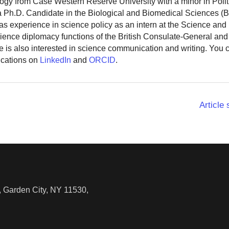
logy from Case Western Reserve University with a minor in Polit
 a Ph.D. Candidate in the Biological and Biomedical Sciences (
as experience in science policy as an intern at the Science and
ience diplomacy functions of the British Consulate-General and
 is also interested in science communication and writing. You
ications on
LinkedIn
and
ORCID
.
Article
 Garden City, NY 11530,