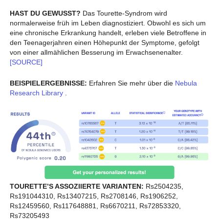
HAST DU GEWUSST?
Das Tourette-Syndrom wird
normalerweise früh im Leben diagnostiziert. Obwohl es sich um
eine chronische Erkrankung handelt, erleben viele Betroffene in
den Teenagerjahren einen Höhepunkt der Symptome, gefolgt
von einer allmählichen Besserung im Erwachsenenalter.
[SOURCE]
BEISPIELERGEBNISSE:
Erfahren Sie mehr über die
Nebula
Research Library
.
TOURETTE’S ASSOZIIERTE VARIANTEN:
Rs2504235,
Rs191044310, Rs13407215, Rs2708146, Rs1906252,
Rs12459560, Rs117648881, Rs6670211, Rs72853320,
Rs73205493