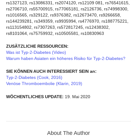
rs1327123, rs13086331, rs2074120, rs12109 081, rs76541615,
rs2706710, rs55700915, rs77065181, rs2126736, rs74998300,
rs1016565, rs329122, rs9376382, rs12673470, rs9266658,
rs144239281, rs349359, rs9935994, rs4776970, rs188775221,
rs113154802, rs7307263, rs572817245, rs12438302,
rs8101064, rs75759932, rs10505581, rs10830963
ZUSÄTZLICHE RESSOURCEN:
Was ist Typ-2-Diabetes (Video)
Warum haben Asiaten ein höheres Risiko für Typ-2-Diabetes?
SIE KÖNNEN AUCH INTERESSIERT SEIN an:
Typ-2-Diabetes (Cook, 2016)
Venöse Thromboembolie (Klarin, 2019)
WÖCHENTLICHES UPDATE:
19. Mai 2020
About The Author