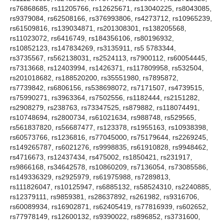
rs76868685, rs11205766, rs12625671, rs13040225, rs8043085,
rs9379084, rs62508166, rs376993806, rs4273712, rs10965239,
rs61509816, rs139034871, rs201308301, rs138205568,
rs11023072, rs6416749, rs184356106, rs80196932,
rs10852123, rs147834269, rs3135911, rs5 5783344,
rs3735567, rs562138031, rs2524113, rs7900112, rs60054445,
rs7313668, rs12403994, rs1426371, rs117809958, rs532504,
rs201018682, rs188520200, rs35551980, rs7895872,
rs7739842, rs6806156, rs538698072, rs7171507, rs4739515,
rs75990271, rs3963364, rs7502556, rs1182444, rs2151282,
rs2908279, rs238763, rs73347525, rs879882, rs118074491,
rs10748694, rs2800734, rs61021634, rs988748, rs529565,
rs561837820, rs56687477, rs123378, rs1955163, rs10938398,
rs60573766, rs1236816, rs77045000, rs75179644, rs2269245,
rs149265787, rs6021276, rs9998835, rs61910828, rs9948462,
rs4716673, rs12437434, rs475002, rs1850421, rs231917,
rs9866168, rs34642578, rs10860209, rs7136054, rs73085586,
rs149336329, rs2925979, rs61975988, rs7289813,
rs111826047, rs10125947, rs6885132, rs58524310, rs2240885,
rs12379111, rs9859381, rs28637892, rs261982, rs9316706,
rs60089934, rs16902871, rs62405419, rs77816939, rs602652,
rs77978149, rs12600132, rs9390022, rs896852, rs3731600,