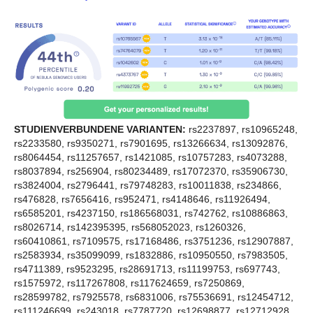
STUDIENVERBUNDENE VARIANTEN:
rs2237897, rs10965248,
rs2233580, rs9350271, rs7901695, rs13266634, rs13092876,
rs8064454, rs11257657, rs1421085, rs10757283, rs4073288,
rs8037894, rs256904, rs80234489, rs17072370, rs35906730,
rs3824004, rs2796441, rs79748283, rs10011838, rs234866,
rs476828, rs7656416, rs952471, rs4148646, rs11926494,
rs6585201, rs4237150, rs186568031, rs742762, rs10886863,
rs8026714, rs142395395, rs568052023, rs1260326,
rs60410861, rs7109575, rs17168486, rs3751236, rs12907887,
rs2583934, rs35099099, rs1832886, rs10950550, rs7983505,
rs4711389, rs9523295, rs28691713, rs11199753, rs697743,
rs1575972, rs117267808, rs117624659, rs7250869,
rs28599782, rs7925578, rs6831006, rs75536691, rs12454712,
rs111246699, rs243018, rs7787720, rs12698877, rs12712928,