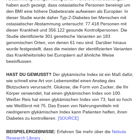
haben auch gezeigt, dass ostasiatische Personen bereinigt um
den BMI eine höhere Diabetesrate aufweisen als Europäer. In
dieser Studie wurde daher Typ-2-Diabetes bei Menschen mit
ostasiatischer Abstammung untersucht: 77.418 Personen mit
dieser Krankheit und 356.122 gesunde Kontrollpersonen. Die
Studie identifizierte 301 genetische Varianten an 183
genomischen Orten, von denen 61 neu sind. Darüber hinaus
wurde festgestellt, dass die meisten der identifizierten Varianten
das Krankheitsrisiko bei Europäern auf ähnliche Weise
beeinflussen.
HAST DU GEWUSST?
Der glykämische Index ist ein Maß dafür,
wie schnell eine Art von Lebensmittel einen Anstieg des
Blutzuckers verursacht. Glukose, die Form von Zucker, die Ihr
Körper verwendet, hat einen glykämischen Index von 100.
Weißer Reis hat einen glykämischen Index von 73, fast so hoch
wie Weißbrot mit 75. Das Essen von Nahrungsmitteln mit
niedrigerem glykämischen Index kann Patienten helfen, ihren
Diabetes zu kontrollieren.
[SOURCE]
BEISPIELERGEBNISSE:
Erfahren Sie mehr über die
Nebula
Research Library
.