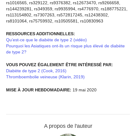
rs1016565, rs329122, rs9376382, rs12673470, rs9266658,
rs144239281, rs349359, rs9935994, rs4776970, rs188775221,
rs113154802, rs7307263, rs572817245, rs12438302,
rs8101064, rs75759932, rs10505581, rs10830963
RESSOURCES ADDITIONNELLES:
Qu’est-ce que le diabète de type 2 (vidéo)
Pourquoi les Asiatiques ont-ils un risque plus élevé de diabète
de type 2?
VOUS POUVEZ ÉGALEMENT ÊTRE INTÉRESSÉ PAR:
Diabète de type 2 (Cook, 2016)
Thromboembolie veineuse (Klarin, 2019)
MISE À JOUR HEBDOMADAIRE:
19 mai 2020
A propos de l'auteur