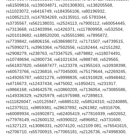
rs61509816, rs139034871, rs201308301, rs138205568,
rs11023072, rs6416749, rs184356106, rs80196932,
rs10852123, rs147834269, rs3135911, rs5 5783344,
rs3735567, rs562138031, rs2524113, rs7900112, rs60054445,
rs7313668, rs12403994, rs1426371, rs117809958, rs532504,
rs201018682, rs188520200, rs35551980, rs7895872,
rs7739842, rs6806156, rs538698072, rs7171507, rs4739515,
rs75990271, rs3963364, rs7502556, rs1182444, rs2151282,
rs2908279, rs238763, rs73347525, rs879882, rs118074491,
rs10748694, rs2800734, rs61021634, rs988748, rs529565,
rs561837820, rs56687477, rs123378, rs1955163, rs10938398,
rs60573766, rs1236816, rs77045000, rs75179644, rs2269245,
rs149265787, rs6021276, rs9998835, rs61910828, rs9948462,
rs4716673, rs12437434, rs475002, rs1850421, rs231917,
rs9866168, rs34642578, rs10860209, rs7136054, rs73085586,
rs149336329, rs2925979, rs61975988, rs7289813,
rs111826047, rs10125947, rs6885132, rs58524310, rs2240885,
rs12379111, rs9859381, rs28637892, rs261982, rs9316706,
rs60089934, rs16902871, rs62405419, rs77816939, rs602652,
rs77978149, rs12600132, rs9390022, rs896852, rs3731600,
rs1327123, rs13086331, rs2074120, rs12109 081, rs76541615,
rs2706710, rs55700915, rs77065181, rs2126736, rs74998300,