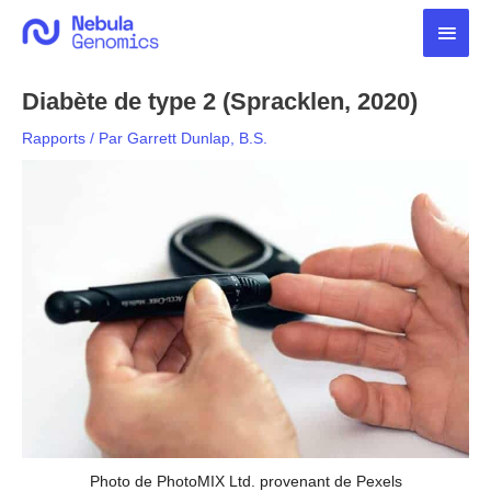
Aller
Men
au
contenu
princ
Diabète de type 2 (Spracklen, 2020)
Rapports
/ Par
Garrett Dunlap, B.S.
Photo de PhotoMIX Ltd. provenant de Pexels