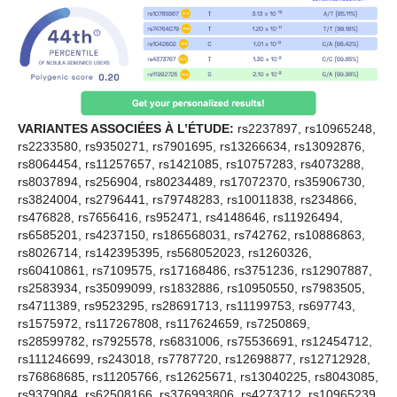
VARIANTES ASSOCIÉES À L’ÉTUDE:
rs2237897, rs10965248,
rs2233580, rs9350271, rs7901695, rs13266634, rs13092876,
rs8064454, rs11257657, rs1421085, rs10757283, rs4073288,
rs8037894, rs256904, rs80234489, rs17072370, rs35906730,
rs3824004, rs2796441, rs79748283, rs10011838, rs234866,
rs476828, rs7656416, rs952471, rs4148646, rs11926494,
rs6585201, rs4237150, rs186568031, rs742762, rs10886863,
rs8026714, rs142395395, rs568052023, rs1260326,
rs60410861, rs7109575, rs17168486, rs3751236, rs12907887,
rs2583934, rs35099099, rs1832886, rs10950550, rs7983505,
rs4711389, rs9523295, rs28691713, rs11199753, rs697743,
rs1575972, rs117267808, rs117624659, rs7250869,
rs28599782, rs7925578, rs6831006, rs75536691, rs12454712,
rs111246699, rs243018, rs7787720, rs12698877, rs12712928,
rs76868685, rs11205766, rs12625671, rs13040225, rs8043085,
rs9379084, rs62508166, rs376993806, rs4273712, rs10965239,