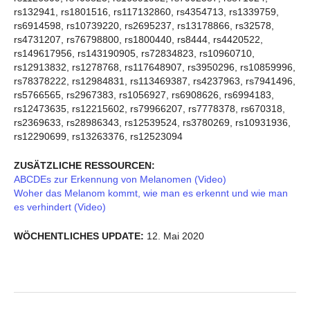
rs132941, rs1801516, rs117132860, rs4354713, rs1339759,
rs6914598, rs10739220, rs2695237, rs13178866, rs32578,
rs4731207, rs76798800, rs1800440, rs8444, rs4420522,
rs149617956, rs143190905, rs72834823, rs10960710,
rs12913832, rs1278768, rs117648907, rs3950296, rs10859996,
rs78378222, rs12984831, rs113469387, rs4237963, rs7941496,
rs5766565, rs2967383, rs1056927, rs6908626, rs6994183,
rs12473635, rs12215602, rs79966207, rs7778378, rs670318,
rs2369633, rs28986343, rs12539524, rs3780269, rs10931936,
rs12290699, rs13263376, rs12523094
ZUSÄTZLICHE RESSOURCEN:
ABCDEs zur Erkennung von Melanomen (Video)
Woher das Melanom kommt, wie man es erkennt und wie man
es verhindert (Video)
WÖCHENTLICHES UPDATE:
12. Mai 2020