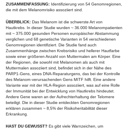
ZUSAMMENFASSUNG:
Identifizierung von 54 Genomregionen,
die mit dem Melanomrisiko assoziiert sind.
ÜBERBLICK:
Das Melanom ist die schwerste Art von
Hautkrebs. In dieser Studie wurden ~ 36.000 Melanompatienten
mit ~ 375.000 gesunden Personen europäischer Abstammung
verglichen und 68 genetische Varianten in 54 verschiedenen
Genomregionen identifiziert. Die Studie fand auch
Zusammenhänge zwischen Krebsrisiko und hellerer Hautfarbe
sowie einer größeren Anzahl von Muttermalen am Körper. Eine
der Regionen, die sowohl mit Melanomen als auch mit
Muttermalen assoziiert sind, befindet sich in der Nähe des
PARP1-Gens, eines DNA-Reparaturgens, das bei der Kontrolle
des Melanom-verursachenden Gens MITF hilft. Eine andere
Variante war mit der HLA-Region assoziiert, was auf eine Rolle
der Immunität bei der Entwicklung von Hautkrebs hindeutet.
Andere Gene waren an der Aufrechterhaltung der Telomere
beteiligt. Die in dieser Studie entdeckten Genomregionen
erklären zusammen ~ 8,5% der Risikoheritabilität dieser
Erkrankung.
HAST DU GEWUSST?
Es gibt viele Warnzeichen, um