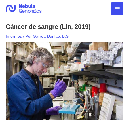
Ir
Men
al
contenido
princ
Cáncer de sangre (Lin, 2019)
Informes
/ Por
Garrett Dunlap, B.S.