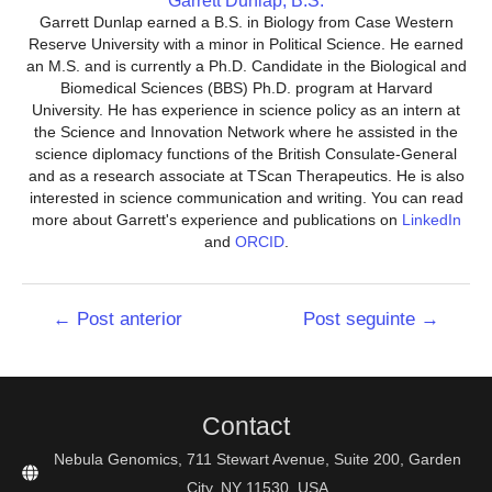
Garrett Dunlap, B.S.
Garrett Dunlap earned a B.S. in Biology from Case Western
Reserve University with a minor in Political Science. He earned
an M.S. and is currently a Ph.D. Candidate in the Biological and
Biomedical Sciences (BBS) Ph.D. program at Harvard
University. He has experience in science policy as an intern at
the Science and Innovation Network where he assisted in the
science diplomacy functions of the British Consulate-General
and as a research associate at TScan Therapeutics. He is also
interested in science communication and writing. You can read
more about Garrett's experience and publications on
LinkedIn
and
ORCID
.
Navegação
←
Post anterior
Post seguinte
→
de
Post
Contact
Nebula Genomics, 711 Stewart Avenue, Suite 200, Garden
City, NY 11530, USA