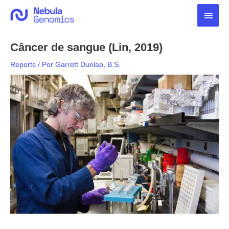
Ir
Men
para
o
princ
conteúdo
Câncer de sangue (Lin, 2019)
Reports
/ Por
Garrett Dunlap, B.S.