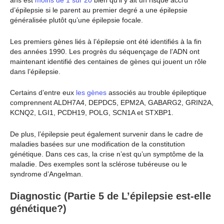
ans est
moins de 1 sur 20
bien qu’il y ait un risque accru
d’épilepsie si le parent au premier degré a une épilepsie
généralisée plutôt qu’une épilepsie focale.
Les premiers gènes liés à l’épilepsie ont été identifiés à la fin
des années 1990. Les progrès du séquençage de l’ADN ont
maintenant identifié des centaines de gènes qui jouent un rôle
dans l’épilepsie.
Certains d’entre eux
les gènes
associés au trouble épileptique
comprennent ALDH7A4, DEPDC5, EPM2A, GABARG2, GRIN2A,
KCNQ2, LGI1, PCDH19, POLG, SCN1A et STXBP1.
De plus, l’épilepsie peut également survenir dans le cadre de
maladies basées sur une modification de la constitution
génétique. Dans ces cas, la crise n’est qu’un symptôme de la
maladie. Des exemples sont la sclérose tubéreuse ou le
syndrome d’Angelman.
Diagnostic (Partie 5 de L’épilepsie est-elle
génétique?)