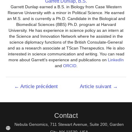
Garrett Dunlap, B.S.
Garrett Dunlap earned a B.S. in Biology from Case Western
Reserve University with a minor in Political Science. He earned
an M.S. and is currently a Ph.D. Candidate in the Biological and
Biomedical Sciences (BBS) Ph.D. program at Harvard
University. He has experience in science policy as an intern at
the Science and Innovation Network where he assisted in the
science diplomacy functions of the British Consulate-General
and as a research associate at TScan Therapeutics. He is also
interested in science communication and writing. You can read
more about Garrett's experience and publications on
LinkedIn
and
ORCID
.
Navigation
←
Article précédent
Article suivant
→
de
l’article
Contact
Nebula Genomics, 711 Stewart Avenue, Suite 200, Garden
City, NY 11530, USA