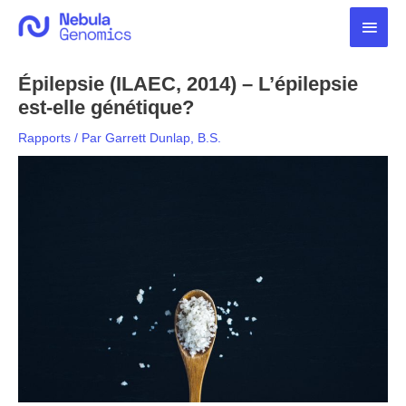
Aller
Men
au
contenu
princ
Épilepsie (ILAEC, 2014) – L’épilepsie
est-elle génétique?
Rapports
/ Par
Garrett Dunlap, B.S.