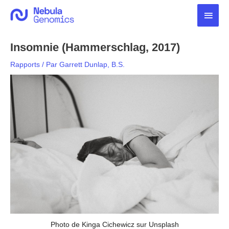
Aller
Men
au
contenu
princ
Insomnie (Hammerschlag, 2017)
Rapports
/ Par
Garrett Dunlap, B.S.
Photo de Kinga Cichewicz sur Unsplash