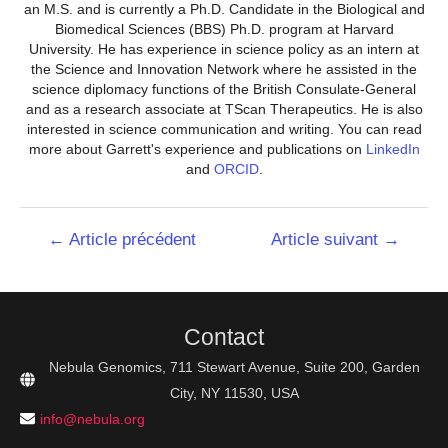
an M.S. and is currently a Ph.D. Candidate in the Biological and
Biomedical Sciences (BBS) Ph.D. program at Harvard
University. He has experience in science policy as an intern at
the Science and Innovation Network where he assisted in the
science diplomacy functions of the British Consulate-General
and as a research associate at TScan Therapeutics. He is also
interested in science communication and writing. You can read
more about Garrett's experience and publications on
LinkedIn
and
ORCID
.
Navigation
←
Article précédent
Article suivant
→
de
l’article
Contact
Nebula Genomics, 711 Stewart Avenue, Suite 200, Garden
City, NY 11530, USA
info@nebula.org