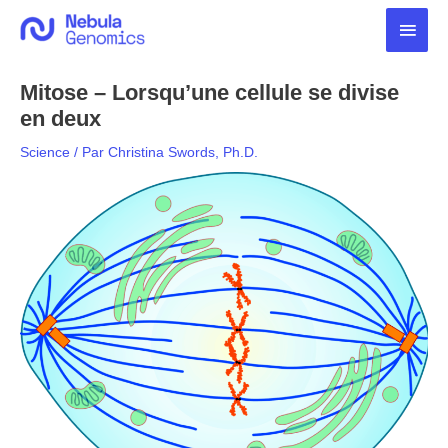
Aller
Men
au
contenu
princ
Mitose – Lorsqu’une cellule se divise
en deux
Science
/ Par
Christina Swords, Ph.D.