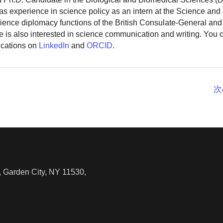
as experience in science policy as an intern at the Science and
ience diplomacy functions of the British Consulate-General and
 is also interested in science communication and writing. You
ications on
LinkedIn
and
ORCID
.
次
 Garden City, NY 11530,