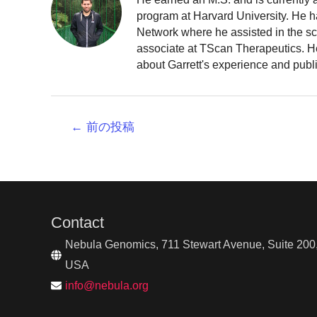
program at Harvard University. He h
Network where he assisted in the sc
associate at TScan Therapeutics. He
about Garrett's experience and publ
投
←
前の投稿
稿
ナ
ビ
ゲ
ー
Contact
シ
ョ
Nebula Genomics, 711 Stewart Avenue, Suite 200,
ン
USA
info@nebula.org