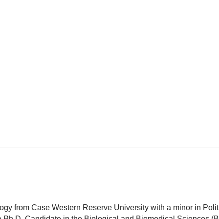
logy from Case Western Reserve University with a minor in Polit
 a Ph.D. Candidate in the Biological and Biomedical Sciences (