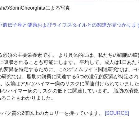
ashのSorinGheorghitaによる写真
い遺伝子座と健康およびライフスタイルとの関連が見つかりま
。
る必須の主要栄養素です。 より具体的には、私たちの細胞の膜
吸収されることも可能にします。 平均して、成人は1日あたり
伝的変異を特定するために、このゲノムワイド関連研究では、ヨ
 この研究では、脂肪の消費に関連する6つの遺伝的変異が特定され
、以前はアルツハイマー病のリスクに関連付けられていました
加とアルツハイマー病のリスクの低下に関連しています。 脂肪の消
あることもわかりました。
ンパク質の2倍以上のカロリーを持っています。
[SOURCE]