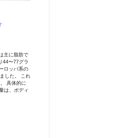
す
は主に脂肪で
44〜77グラ
ーロッパ系の
ました。 これ
。 具体的に
費量は、ボディ