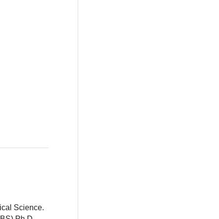
ical Science.
BBS) Ph.D.