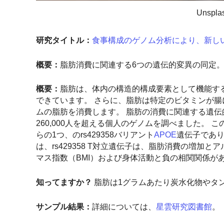
Unspl
研究タイトル：
食事構成のゲノム分析により、新し
概要：
脂肪消費に関連する6つの遺伝的変異の同定
概要：
脂肪は、体内の構造的構成要素として機能す
できています。 さらに、脂肪は特定のビタミンが腸に
ムの脂肪を消費します。 脂肪の消費に関連する遺
260,000人を超える個人のゲノムを調べました。
らの1つ、のrs429358バリアント
APOE
遺伝子であり
は、rs429358 T対立遺伝子は、脂肪消費の増
マス指数（BMI）および身体活動と負の相関関係が
知ってますか？
脂肪は1グラムあたり炭水化物やタ
サンプル結果：
詳細については、
星雲研究図書館
。