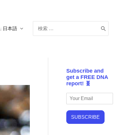
Search
日本語
for:
Subscribe and
get a FREE DNA
report! 🧬
SUBSCRIBE