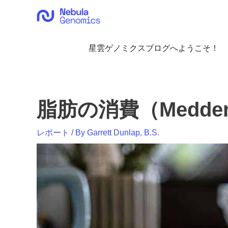
内
容
を
ス
星雲ゲノミクスブログへようこそ！
キ
ッ
プ
脂肪の消費（Medden
レポート
/ By
Garrett Dunlap, B.S.