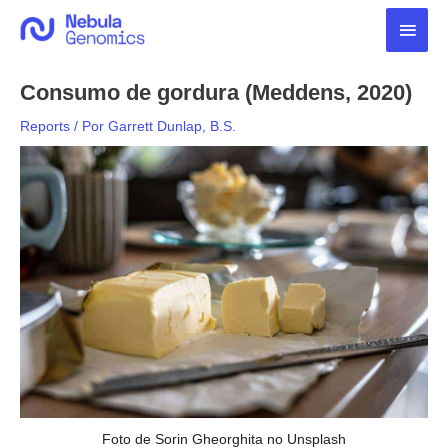
Ir
Men
para
o
princ
conteúdo
Consumo de gordura (Meddens, 2020)
Reports
/ Por
Garrett Dunlap, B.S.
Foto de Sorin Gheorghita no Unsplash