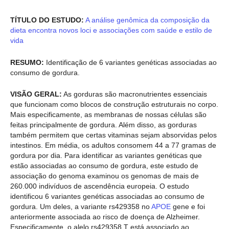
TÍTULO DO ESTUDO:
A análise genômica da composição da
dieta encontra novos loci e associações com saúde e estilo de
vida
RESUMO:
Identificação de 6 variantes genéticas associadas ao
consumo de gordura.
VISÃO GERAL:
As gorduras são macronutrientes essenciais
que funcionam como blocos de construção estruturais no corpo.
Mais especificamente, as membranas de nossas células são
feitas principalmente de gordura. Além disso, as gorduras
também permitem que certas vitaminas sejam absorvidas pelos
intestinos. Em média, os adultos consomem 44 a 77 gramas de
gordura por dia. Para identificar as variantes genéticas que
estão associadas ao consumo de gordura, este estudo de
associação do genoma examinou os genomas de mais de
260.000 indivíduos de ascendência europeia. O estudo
identificou 6 variantes genéticas associadas ao consumo de
gordura. Um deles, a variante rs429358 no
APOE
gene e foi
anteriormente associada ao risco de doença de Alzheimer.
Especificamente, o alelo rs429358 T está associado ao