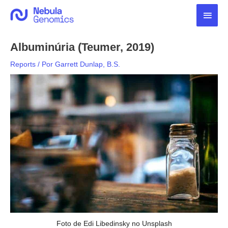
Ir
Men
para
o
princ
conteúdo
Albuminúria (Teumer, 2019)
Reports
/ Por
Garrett Dunlap, B.S.
Foto de Edi Libedinsky no Unsplash