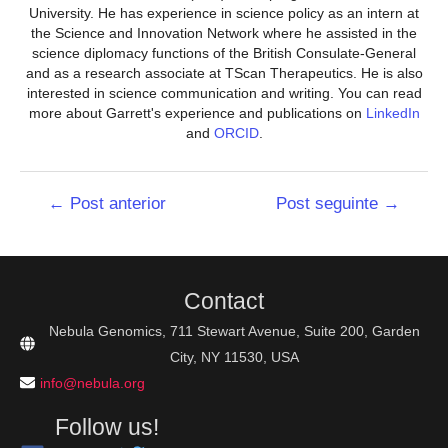
University. He has experience in science policy as an intern at
the Science and Innovation Network where he assisted in the
science diplomacy functions of the British Consulate-General
and as a research associate at TScan Therapeutics. He is also
interested in science communication and writing. You can read
more about Garrett's experience and publications on
LinkedIn
and
ORCID
.
Navegação
←
Post anterior
Post seguinte
→
de
Post
Contact
Nebula Genomics, 711 Stewart Avenue, Suite 200, Garden
City, NY 11530, USA
info@nebula.org
Follow us!