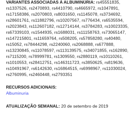
VARIANTES ASSOCIADAS À ALBUMINÚRIA:
rs45551835,
rs1337526, rs2470893, rs4410790, rs4665972, rs1047891,
rs17158386, rs2070803, rs8031650, rs1145078, rs3734692,
rs28601761, rs11882796, rs10207567, rs776434, rs6535594,
rs2023843, rs112607182, rs12714144, rs3784283, rs10023335,
rs67339103, rs1544935, rs1688031, rs11158763, rs73065147,
rs147215801, rs11659764, rs508205, rs57858280, rs40480,
rs15052, rs78444298, rs2240060, rs2068888, rs677888,
rs13230845, rs11078597, rs113139575, rs34071855, rs162890,
rs7115200, rs78999781, rs1309550, rs2880119, rs10110261,
rs1010553, rs28412751, rs146311723, rs3850625, rs819636,
rs10491967, rs6142630, rs16864515, rs6998967, rs11030024,
rs2760995, rs2460448, rs2793351
RECURSOS ADICIONAIS:
Albuminuria
ATUALIZAÇÃO SEMANAL:
20 de setembro de 2019