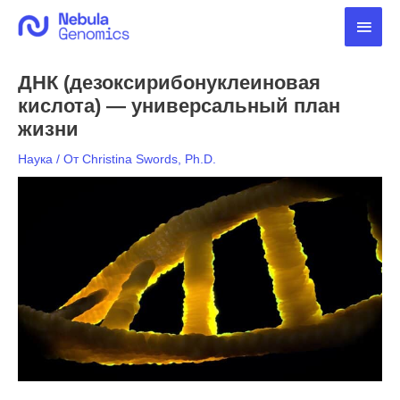
Перейти
Глав
к
содержимому
мен
ДНК (дезоксирибонуклеиновая
кислота) — универсальный план
жизни
Наука
/ От
Christina Swords, Ph.D.