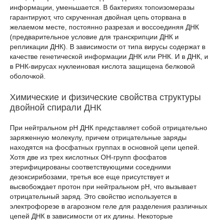
информации, уменьшается. В бактериях топоизомеразы
гарантируют, что скрученная двойная цепь оторвана в
желаемом месте, постоянно разрезая и воссоединяя ДНК
(предварительное условие для транскрипции ДНК и
репликации ДНК). В зависимости от типа вирусы содержат в
качестве генетической информации ДНК или РНК. И в ДНК, и
в РНК-вирусах нуклеиновая кислота защищена белковой
оболочкой.
Химические и физические свойства структуры
двойной спирали ДНК
При нейтральном pH ДНК представляет собой отрицательно
заряженную молекулу, причем отрицательные заряды
находятся на фосфатных группах в основной цепи цепей.
Хотя две из трех кислотных ОН-групп фосфатов
этерифицированы соответствующими соседними
дезоксирибозами, третья все еще присутствует и
высвобождает протон при нейтральном pH, что вызывает
отрицательный заряд. Это свойство используется в
электрофорезе в агарозном геле для разделения различных
цепей ДНК в зависимости от их длины. Некоторые