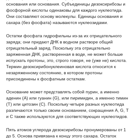
основания или основания. Субъединицы дезоксирибозы и
фосфорной кислоты одинаковы для каждого нуклеотида.
Они составляют основу молекулы. Единицы основания и
сахара (без фосфата) называются нуклеозидами.
Остатки фосфата гидрофильны из-за их отрицательного
заряда; они придают ДНК в водном растворе общий
отрицательный заряд. Поскольку эта отрицательно
заряженная ДНК, растворенная в воде, не может больше
испускать протоны, это, строго говоря, не (уже не) кислота.
Термин дезоксирибонуклеиновая кислота относится к
незаряженному состоянию, в котором протоны
присоединены к фосфатным остаткам.
Основание может представлять собой пурин, а именно
аденин (A) или гуанин (G), или пиримидин, а именно тимин
(T) или цитозин (C). Поскольку четыре разных нуклеотида
различаются только своим основанием, сокращения A, G, T
и C также используются для соответствующих нуклеотидов.
Пять атомов углерода дезоксирибозы пронумерованы от 1
до 5. Основа привязана к концу этого сахара. Остаток