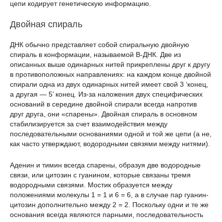
цепи кодирует генетическую информацию.
Двойная спираль
ДНК обычно представляет собой спиральную двойную
спираль в конформации, называемой B-ДНК. Две из
описанных выше одинарных нитей прикреплены друг к другу
в противоположных направлениях: на каждом конце двойной
спирали одна из двух одинарных нитей имеет свой 3 ‘конец,
а другая — 5’ конец. Из-за наложения двух специфических
оснований в середине двойной спирали всегда напротив
друг друга, они «спарены». Двойная спираль в основном
стабилизируется за счет взаимодействия между
последовательными основаниями одной и той же цепи (а не,
как часто утверждают, водородными связями между нитями).
Аденин и тимин всегда спарены, образуя две водородные
связи, или цитозин с гуанином, которые связаны тремя
водородными связями. Мостик образуется между
положениями молекулы 1 = 1 и 6 = 6, а в случае пар гуанин-
цитозин дополнительно между 2 = 2. Поскольку одни и те же
основания всегда являются парными, последовательность