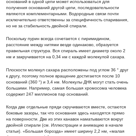
оснований в одной цепи может использоваться для
получения оснований другой цепи, последовательности
являются комплементарными. Водородные связи почти
исключительно ответственны за специфичность спаривания,
но не за стабильность двойной спирали.
Поскольку пурин всегда сочетается с пиримидином,
расстояние между нитями везде одинаково, образуется
правильная структура. Вся спираль имеет диаметр около 2
нм и закручивается на 0,34 нм с каждой молекулой сахара.
Плоскости молекул сахара расположены под углом 36 ° друг
к другу, поэтому полное вращение достигается после 10
оснований (360 °) и 3,4 нм. Молекулы ДНК могут стать очень
большими. Например, самая большая хромосома человека
содержит 247 миллионов пар оснований.
Когда две отдельные пряди скручиваются вместе, остаются
боковые зазоры, так что основания здесь находятся прямо
на поверхности. Две из этих канавок наматываются вокруг
двойной спирали (см. Иллюстрации и анимацию в начале
статьи). «Большая борозда» имеет ширину 2,2 нм, «малая