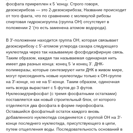
фосфата прикреплен к 5 ‘концу. Строго говоря,
дезоксирибоза — это 2-дезоксирибоза; Название происходит
от того факта, что по сравнению с молекулой рибозы
спиртовая гидроксигруппа (группа ОН) отсутствует в
положении 2 ‘(то есть заменена атомом водорода).
В 3′-положении находится группа ОН, которая связывает
дезоксирибозу с 5′-атомом углерода сахара следующего
нуклеотида через так называемую фосфодиэфирную связь.
Таким образом, каждая так называемая одинарная нить
имеет два разных конца: конец 5 ‘и конец 3’. ДНК-
полимеразы, которые синтезируют нити ДНК в живом мире,
могут присоединять новые нуклеотиды только к ОН-группе
на 3′-конце, но не на 5′-конце. Таким образом, одиночная
нить всегда вырастает с 5 футов до 3 футов.
Нуклеозидтрифосфат (с тремя фосфатными остатками)
поставляется как новый строительный блок, от которого
отделяются два фосфата в форме пирофосфата.
Оставшийся фосфатный остаток каждого вновь
добавленного нуклеотида соединяется с группой ОН на 3′-
конце последнего нуклеотида, присутствующего в цепи,
путем отщепления воды. Последовательность оснований в