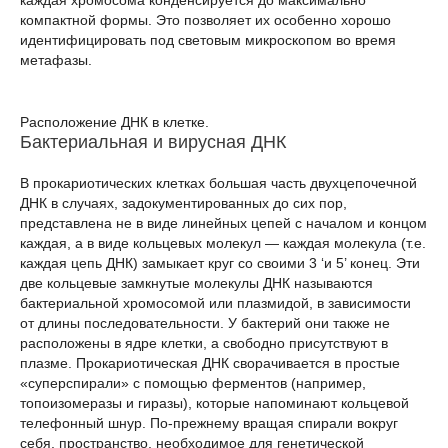
каждая хромосома конденсируется до максимально
компактной формы. Это позволяет их особенно хорошо
идентифицировать под световым микроскопом во время
метафазы.
Расположение ДНК в клетке.
Бактериальная и вирусная ДНК
В прокариотических клетках большая часть двухцепочечной
ДНК в случаях, задокументированных до сих пор,
представлена не в виде линейных цепей с началом и концом
каждая, а в виде кольцевых молекул — каждая молекула (т.е.
каждая цепь ДНК) замыкает круг со своими 3 ‘и 5’ конец. Эти
две кольцевые замкнутые молекулы ДНК называются
бактериальной хромосомой или плазмидой, в зависимости
от длины последовательности. У бактерий они также не
расположены в ядре клетки, а свободно присутствуют в
плазме. Прокариотическая ДНК сворачивается в простые
«суперспирали» с помощью ферментов (например,
топоизомеразы и гиразы), которые напоминают кольцевой
телефонный шнур. По-прежнему вращая спирали вокруг
себя, пространство, необходимое для генетической