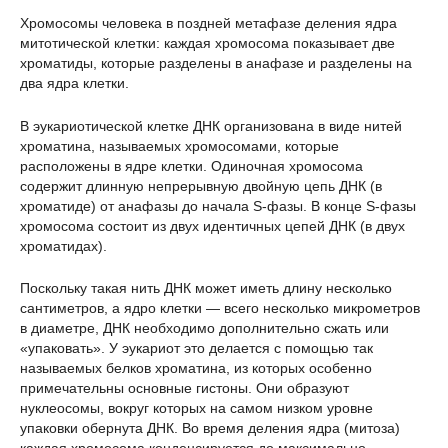
Хромосомы человека в поздней метафазе деления ядра
митотической клетки: каждая хромосома показывает две
хроматиды, которые разделены в анафазе и разделены на
два ядра клетки.
В эукариотической клетке ДНК организована в виде нитей
хроматина, называемых хромосомами, которые
расположены в ядре клетки. Одиночная хромосома
содержит длинную непрерывную двойную цепь ДНК (в
хроматиде) от анафазы до начала S-фазы. В конце S-фазы
хромосома состоит из двух идентичных цепей ДНК (в двух
хроматидах).
Поскольку такая нить ДНК может иметь длину несколько
сантиметров, а ядро клетки — всего несколько микрометров
в диаметре, ДНК необходимо дополнительно сжать или
«упаковать». У эукариот это делается с помощью так
называемых белков хроматина, из которых особенно
примечательны основные гистоны. Они образуют
нуклеосомы, вокруг которых на самом низком уровне
упаковки обернута ДНК. Во время деления ядра (митоза)