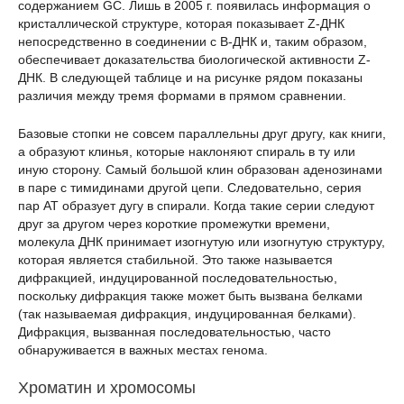
содержанием GC. Лишь в 2005 г. появилась информация о
кристаллической структуре, которая показывает Z-ДНК
непосредственно в соединении с B-ДНК и, таким образом,
обеспечивает доказательства биологической активности Z-
ДНК. В следующей таблице и на рисунке рядом показаны
различия между тремя формами в прямом сравнении.
Базовые стопки не совсем параллельны друг другу, как книги,
а образуют клинья, которые наклоняют спираль в ту или
иную сторону. Самый большой клин образован аденозинами
в паре с тимидинами другой цепи. Следовательно, серия
пар AT образует дугу в спирали. Когда такие серии следуют
друг за другом через короткие промежутки времени,
молекула ДНК принимает изогнутую или изогнутую структуру,
которая является стабильной. Это также называется
дифракцией, индуцированной последовательностью,
поскольку дифракция также может быть вызвана белками
(так называемая дифракция, индуцированная белками).
Дифракция, вызванная последовательностью, часто
обнаруживается в важных местах генома.
Хроматин и хромосомы