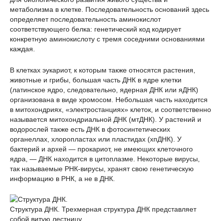
метаболизма в клетке. Последовательность оснований здесь
определяет последовательность аминокислот
соответствующего белка: генетический код кодирует
конкретную аминокислоту с тремя соседними основаниями
каждая.
В клетках эукариот, к которым также относятся растения,
животные и грибы, большая часть ДНК в ядре клетки
(латинское ядро, следовательно, ядерная ДНК или яДНК)
организована в виде хромосом. Небольшая часть находится
в митохондриях, «электростанциях» клеток, и соответственно
называется митохондриальной ДНК (мтДНК). У растений и
водорослей также есть ДНК в фотосинтетических
органеллах, хлоропластах или пластидах (хпДНК). У
бактерий и архей — прокариот, не имеющих клеточного
ядра, — ДНК находится в цитоплазме. Некоторые вирусы,
так называемые РНК-вирусы, хранят свою генетическую
информацию в РНК, а не в ДНК.
Структура ДНК. Трехмерная структура ДНК представляет
собой витую лестницу.