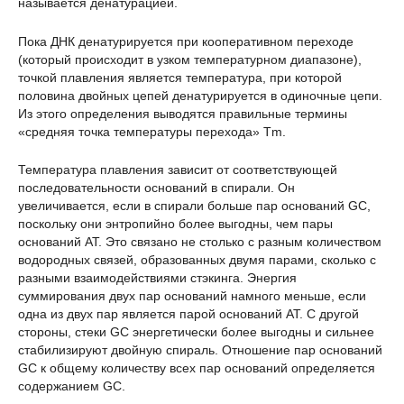
называется денатурацией.
Пока ДНК денатурируется при кооперативном переходе
(который происходит в узком температурном диапазоне),
точкой плавления является температура, при которой
половина двойных цепей денатурируется в одиночные цепи.
Из этого определения выводятся правильные термины
«средняя точка температуры перехода» Tm.
Температура плавления зависит от соответствующей
последовательности оснований в спирали. Он
увеличивается, если в спирали больше пар оснований GC,
поскольку они энтропийно более выгодны, чем пары
оснований AT. Это связано не столько с разным количеством
водородных связей, образованных двумя парами, сколько с
разными взаимодействиями стэкинга. Энергия
суммирования двух пар оснований намного меньше, если
одна из двух пар является парой оснований AT. С другой
стороны, стеки GC энергетически более выгодны и сильнее
стабилизируют двойную спираль. Отношение пар оснований
GC к общему количеству всех пар оснований определяется
содержанием GC.