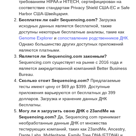
требованиям HIPAA и HITECH, сертифицирован на
соответствие стандартам Privacy Shield США-ЕС и Safe
Harbor США-Швейцария.
Бесплатен ли сайт Sequencing.com?
Загрузка
исходных данных является бесплатной, также
доступны некоторые бесплатные анализы, такие как
Genome Explorer
и
сопоставление родственников ДНК.
Однако большинство других доступных приложений
являются платными.
Является ли Sequencing.com законным?
Sequencing.com существует на рынке с 2016 года и
является аккредитованной компанией Better Business
Bureau.
Сколько стоит Sequencing.com?
Предлагаемые
тесты имеют цену от $69 до $399. Доступные
приложения варьируются от бесплатных до 399
долларов. Загрузка и хранение данных ДНК
бесплатны.
Могу ли я загрузить свою ДНК с 23andMe на
Sequencing.com?
Да, Sequencing.com принимает
необработанные данные ДНК от множества
тестирующих компаний, таких как 23andMe, Ancestry,
Dante Labs, MyHeritage, Family Tree DNA (FTDNA) и