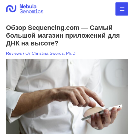
Перейти
Глав
к
содержимому
мен
Обзор Sequencing.com — Самый
большой магазин приложений для
ДНК на высоте?
Reviews
/ От
Christina Swords, Ph.D.