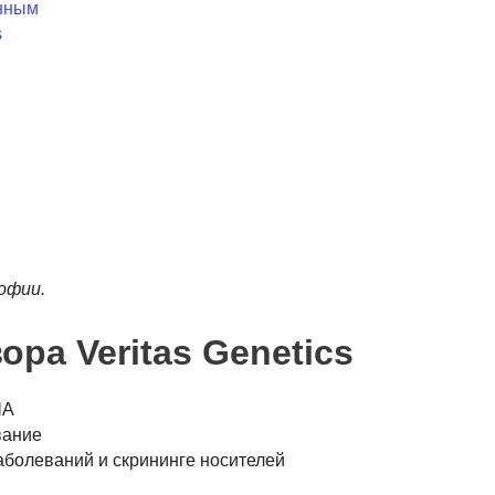
анным
s
офии.
ора Veritas Genetics
ША
вание
заболеваний и скрининге носителей