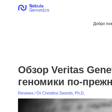
Перейти
к
содержимому
Добро пож
Обзор Veritas Gen
геномики по-преж
Reviews
/ От
Christina Swords, Ph.D.