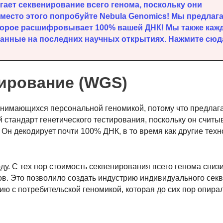
агает секвенирование всего генома, поскольку они
место этого попробуйте Nebula Genomics! Мы предлаг
оторое расшифровывает 100% вашей ДНК! Мы также каж
анные на последних научных открытиях. Нажмите сюд
ирование (WGS)
 занимающихся персональной геномикой, потому что предлага
стандарт генетического тестирования, поскольку он считы
Он декодирует почти 100% ДНК, в то время как другие техн
у. С тех пор стоимость секвенирования всего генома снизи
в. Это позволило создать индустрию индивидуального сек
ию с потребительской геномикой, которая до сих пор опира