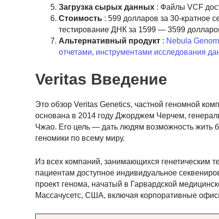
Загрузка сырых данных
: Файлы VCF дост
Стоимость
: 599 долларов за 30-кратное 
тестирование ДНК за 1599 — 3599 долларо
Альтернативный продукт
:
Nebula Genomi
отчетами, инструментами исследования да
Veritas Введение
Это обзор Veritas Genetics, частной геномной к
основана в 2014 году Джорджем Черчем, генера
Чжао. Его цель — дать людям возможность жить б
геномики по всему миру.
Из всех компаний, занимающихся генетическим те
пациентам доступное индивидуальное секвениров
проект генома, начатый в Гарвардской медицинск
Массачусетс, США, включая корпоративные офисы 