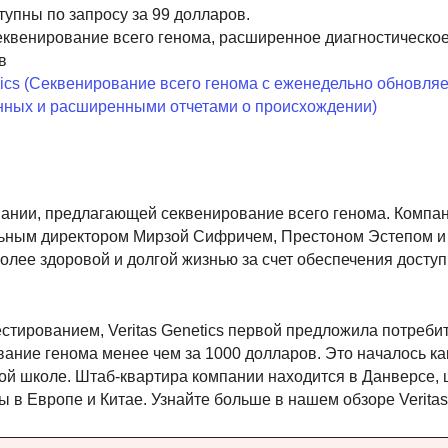
упны по запросу за 99 долларов.
секвенирование всего генома, расширенное диагностическо
в
cs (Секвенирование всего генома с еженедельно обновл
нных и расширенными отчетами о происхождении)
омпании, предлагающей секвенирование всего генома. Компа
льным директором Мирзой Сифричем, Престоном Эстепом 
олее здоровой и долгой жизнью за счет обеспечения досту
стированием, Veritas Genetics первой предложила потреби
ание генома менее чем за 1000 долларов. Это началось ка
ой школе. Штаб-квартира компании находится в Данверсе, 
в Европе и Китае. Узнайте больше в нашем обзоре Veritas 