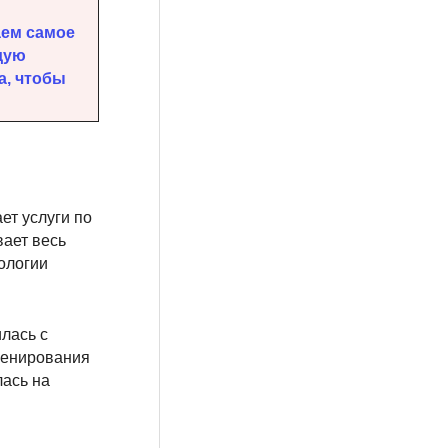
аем самое
дую
а, чтобы
ет услуги по
вает весь
ологии
лась с
венирования
лась на