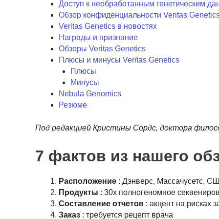
Доступ к необработанным генетическим д
Обзор конфиденциальности Veritas Genetic
Veritas Genetics в новостях
Награды и признание
Обзоры Veritas Genetics
Плюсы и минусы Veritas Genetics
Плюсы
Минусы
Nebula Genomics
Резюме
Под редакцией Кристины Сордс, доктора филос
7 фактов из нашего обз
Расположение
: Дэнверс, Массачусетс, С
Продукты
: 30x полногеномное секвениро
Составление отчетов
: акцент на рисках 
Заказ
: требуется рецепт врача