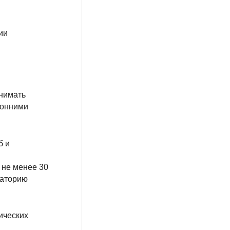
ии
инимать
ронними
б и
 не менее 30
раторию
ических