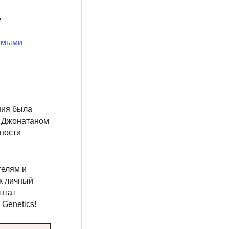
е
яемыми
ния была
и Джонатаном
пности
телям и
к личный
штат
Genetics!