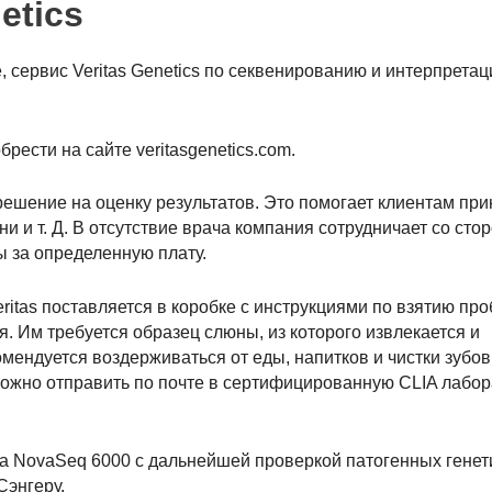
etics
сервис Veritas Genetics по секвенированию и интерпретац
ести на сайте veritasgenetics.com.
азрешение на оценку результатов. Это помогает клиентам пр
 и т. Д. В отсутствие врача компания сотрудничает со сто
ы за определенную плату.
eritas поставляется в коробке с инструкциями по взятию про
. Им требуется образец слюны, из которого извлекается и
мендуется воздерживаться от еды, напитков и чистки зубов
о можно отправить по почте в сертифицированную CLIA лабо
na NovaSeq 6000 с дальнейшей проверкой патогенных генет
Сэнгеру.