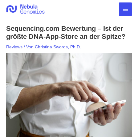
Zum
Haup
Inhalt
springen
Sequencing.com Bewertung – Ist der
größte DNA-App-Store an der Spitze?
Reviews
/ Von
Christina Swords, Ph.D.