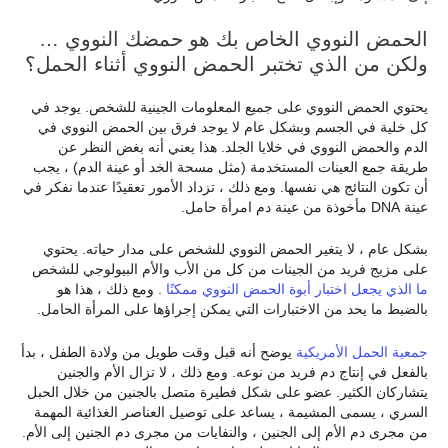
الحمض النووي الخاص بك هو حمضك النووي …
ولكن من الذي تختبر الحمض النووي أثناء الحمل؟
يحتوي الحمض النووي على جميع المعلومات الجينية للشخص. يوجد في
كل خلية في الجسم وبشكل عام لا يوجد فرق بين الحمض النووي في
الدم والحمض النووي في خلايا الجلد. هذا يعني أنه بغض النظر عن
طريقة جمع العينات المستخدمة (مثل مسحة الخد أو عينة الدم) ، يجب
أن تكون النتائج هي نفسها. ومع ذلك ، تزداد الأمور تعقيدًا عندما نفكر في
عينة DNA مأخوذة من عينة دم امرأة حامل.
بشكل عام ، لا يتغير الحمض النووي للشخص على مدار حياته. يحتوي
على مزيج فريد من الجينات من كل من الأب والأم البيولوجي للشخص
ما الذي يجعل اختبار أبوة الحمض النووي ممكنًا
. ومع ذلك ، هذا هو
بالضبط ما يحد من الاختبارات التي يمكن إجراؤها على المرأة الحامل.
جمعية الحمل الأمريكية
يوضح أنه قبل وقت طويل من ولادة الطفل ، بدأ
بالفعل في إنتاج دم فريد من نوعه. ومع ذلك ، لا تزال الأم والجنين
يتشاركان الكثير. عضو على شكل فطيرة متصل بالجنين من خلال الحبل
السري ، يسمى المشيمة ، يساعد على توصيل العناصر الغذائية المهمة
من مجرى دم الأم إلى الجنين ، والنفايات من مجرى دم الجنين إلى الأم.