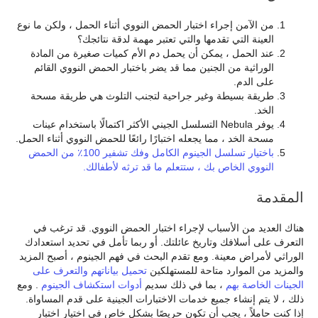
من الآمن إجراء اختبار الحمض النووي أثناء الحمل ، ولكن ما نوع
العينة التي تقدمها والتي تعتبر مهمة لدقة نتائجك؟
عند الحمل ، يمكن أن يحمل دم الأم كميات صغيرة من المادة
الوراثية من الجنين مما قد يضر باختبار الحمض النووي القائم
على الدم.
طريقة بسيطة وغير جراحية لتجنب التلوث هي طريقة مسحة
الخد.
يوفر Nebula التسلسل الجيني الأكثر اكتمالًا باستخدام عينات
مسحة الخد ، مما يجعله اختبارًا رائعًا للحمض النووي أثناء الحمل.
باختيار تسلسل الجينوم الكامل وفك تشفير 100٪ من الحمض
النووي الخاص بك ، ستتعلم ما قد ترثه لأطفالك.
المقدمة
هناك العديد من الأسباب لإجراء اختبار الحمض النووي. قد ترغب في
التعرف على أسلافك وتاريخ عائلتك. أو ربما تأمل في تحديد استعدادك
الوراثي لأمراض معينة. ومع تقدم البحث في فهم الجينوم ، أصبح المزيد
والمزيد من الموارد متاحة للمستهلكين
تحميل بياناتهم والتعرف على
الجينات الخاصة بهم
، بما في ذلك سديم
أدوات استكشاف الجينوم
. ومع
ذلك ، لا يتم إنشاء جميع خدمات الاختبارات الجينية على قدم المساواة.
إذا كنت حاملاً ، يجب أن تكون حريصًا بشكل خاص في اختيار اختبار