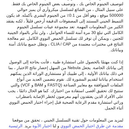
لتوصيف الجينوم الخاص بك ، وتوصيف بعض الجينوم الخاص بك فقط.
على سبيل المثال ، من الشائع لتسلسل ميكروأري أن يميز حوالي
500000 موقع ، وهو أقل من 0.1٪ من الجينوم البشري بأكمله. قد يكون
التنميط الجيني المستند إلى المصفوفات الدقيقة أرخص قليلاً ، لكنه يفتقد
الكثير من المعلومات المهمة. تعد مجموعة عينات تسلسل الجينوم
الكامل التي تبلغ 30 مرة آمنة للنساء الحوامل ، ولن تتأثر بالمواد الجينية
للجنين ، ويمكن أن توفر لك تسلسل الحمض النووي الكامل. تتم معالجة
النتائج في مختبرات معتمدة من CLIA / CAP ، وتظل جميع بياناتك آمنة
وبياناتك.
إذا كنت مهتمًا بالحصول على استشارة طبية ، فأنت بحاجة إلى الوصول
إلى بياناتك الخاصة. يجعل Nebula من السهل إحضار نتائج الاختبار ، بما
في ذلك بياناتك الأولية ، إلى طبيبك أو مستشاري الوراثة الذين يمكنهم
استخدام بياناتنا لتقديم المشورة لك. نقوم بتضمين العديد من أنواع
الملفات المتوافقة مع معايير الصناعة (FASTQ و BAM و VCF) والتي
ستتيح لك تحقيق أقصى استفادة من اختبارك. كما هو الحال دائمًا ، يجب
على الأفراد الذين يعتقدون أنهم معرضون لخطر الإصابة باضطراب
وراثي استشارة مقدم الرعاية الصحية قبل إجراء اختبار الحمض النووي
أثناء الحمل.
لمزيد من المعلومات حول تقنية التسلسل الجيني ، تحقق من موقعنا
مقدمة عن طرق اختبار الحمض النووي
و لنا
اختبار الأبوة
بريد.
الرئيسية