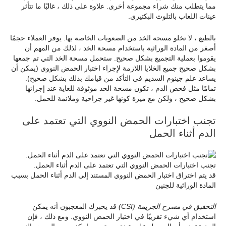
مما يتطلب منك شراء مجموعة أخرى. علاوة على ذلك ، غالبًا ما تتأثر
عينات اللعاب بالتلوث البكتيري.
بالطبع ، لا تخلو مسحة الخد من الصعوبات الخاصة بها. يوفر العملاء حجمًا
أصغر من المادة الوراثية باستخدام مسحة الخد ، لذلك من المهم أن
يقوموا بعملية التجميع بشكل صحيح. ستحمل مسحة الخد التي تم جمعها
بشكل صحيح جميع الخلايا اللازمة لإجراء اختبار الحمض النووي (يمكن أن
يساعد علم جينوم السديم في التأكد من قيامك بذلك بشكل صحيح).
تمامًا مثل فحص الدم ، تكون مسحة الخد موثوقة للغاية عند إجرائها
بشكل صحيح ، ولكن مع ميزة كونها غير جراحية وملائمة للحمل.
تجنب اختبارات الحمض النووي التي تعتمد على
الدم أثناء الحمل
تجنب اختبارات الحمض النووي التي تعتمد على الدم أثناء الحمل.
قد يتم اختراق اختبار الحمض النووي المستند إلى الدم أثناء الحمل بسبب
المادة الوراثية للجنين
التحقيق في مسرح الجريمة (CSI)
قد يخبرك المعجبون أنه يمكن
استخدام أي شيء تقريبًا في اختبار الحمض النووي. ومع ذلك ، فإن