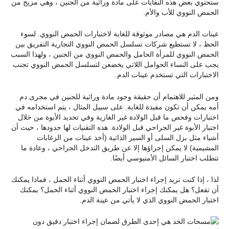
ستحتوي بعض هذه النفايات على مادة وراثية من الجنين ، وهي مزيج من
الحمض النووي للأب والأم.
عينات الدم هي مصادر موثوقة للغاية لاختبارات الحمض النووي. لسوء
الحظ ، لا تستطيع شركات تسلسل الحمض النووي التجارية التفريق بين
الحمض النووي للمرأة الحامل والحمض النووي من الجنين ، ولهذا السبب
يجب على النساء الحوامل اللاتي يخضعن لتسلسل الحمض النووي تجنب
الاختبارات التي تستخدم عينات الدم.
ومن المثير للاهتمام أن حقيقة وجود مادة وراثية للجنين في مجرى دم
أمه يمكن أن تكون مفيدة للغاية. على سبيل المثال ، يتم استخدامه في
اختبارات وفحص ما قبل الولادة غير الغازية وفي تحديد الأبوة من خلال
اختبار الأبوة غير الجراحي قبل الولادة. هذه التقنيات لها حدودها ، حيث أن
أشياء مثل بزل السلى أو السير الذاتية (أخذ عينات من الزغابات
المشيمية) لا يمكن إجراؤها إلا عن طريق التدخل الجراحي ، وعادة ما
تتطلب اختبار السائل الأمنيوسي أيضًا.
لذا ، إذا كنت تريد إجراء اختبار الحمض النووي أثناء الحمل ، فماذا يمكنك
أن تفعل؟ هل يمكنك إجراء اختبار الحمض النووي أثناء الحمل؟ يمكنك
اختبار الحمض النووي الذي لا يأتي من عينة الدم.