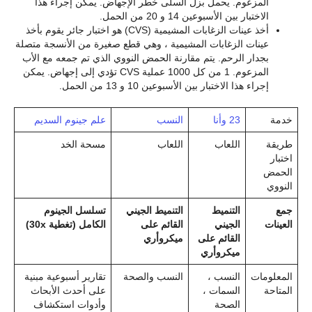
المزعوم. يحمل بزل السلى خطر الإجهاض. يمكن إجراء هذا
الاختبار بين الأسبوعين 14 و 20 من الحمل.
أخذ عينات الزغابات المشيمية (CVS) هو اختبار جائر يقوم بأخذ
عينات الزغابات المشيمية ، وهي قطع صغيرة من الأنسجة متصلة
بجدار الرحم. يتم مقارنة الحمض النووي الذي تم جمعه مع الأب
المزعوم. 1 من كل 1000 عملية CVS تؤدي إلى إجهاض. يمكن
إجراء هذا الاختبار بين الأسبوعين 10 و 13 من الحمل.
خدمة
23 وأنا
النسب
علم جينوم السديم
طريقة
اللعاب
اللعاب
مسحة الخد
اختبار
الحمض
النووي
جمع
التنميط
التنميط الجيني
تسلسل الجينوم
العينات
الجيني
القائم على
الكامل (تغطية 30x)
القائم على
ميكروأري
ميكروأري
المعلومات
النسب ،
النسب والصحة
تقارير أسبوعية مبنية
المتاحة
السمات ،
على أحدث الأبحاث
الصحة
وأدوات استكشاف