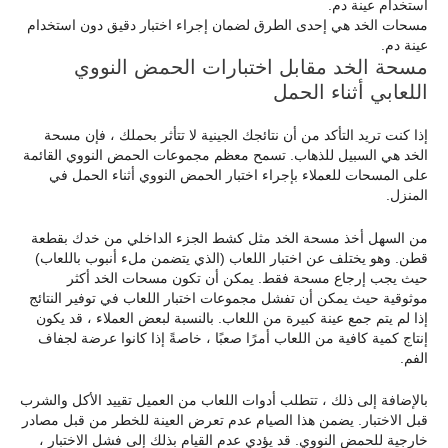
مسحات الخد هي إحدى الطرق لضمان إجراء اختبار دقيق دون استخدام
عينة دم.
مسحة الخد مقابل اختبارات الحمض النووي
اللعابي أثناء الحمل
إذا كنت تريد التأكد من أن نتائجك الجينية لا تتأثر بحملك ، فإن مسحة
الخد هي السبيل للذهاب. تسمح معظم مجموعات الحمض النووي القائمة
على المسحات للعملاء بإجراء اختبار الحمض النووي أثناء الحمل في
المنزل.
من السهل أخذ مسحة الخد مثل كشط الجزء الداخلي من خدك بقطعة
قطن. وهو يختلف عن اختبار اللعاب (الذي يتضمن ملء أنبوب باللعاب)
حيث يجب إرجاع مسحة فقط. يمكن أن تكون مسحات الخد أكثر
موثوقية حيث يمكن أن تفشل مجموعات اختبار اللعاب في توفير النتائج
إذا لم يتم جمع عينة كبيرة من اللعاب. بالنسبة لبعض العملاء ، قد يكون
إنتاج كمية كافية من اللعاب أمرًا صعبًا ، خاصةً إذا كانوا عرضة لجفاف
الفم.
بالإضافة إلى ذلك ، تتطلب أدوات اللعاب من العميل تقييد الأكل والشرب
قبل الاختبار. يضمن هذا الصيام عدم تعرض العينة للخطر من قبل مصادر
خارجية للحمض النووي. قد يؤدي عدم القيام بذلك إلى فشل الاختبار ،