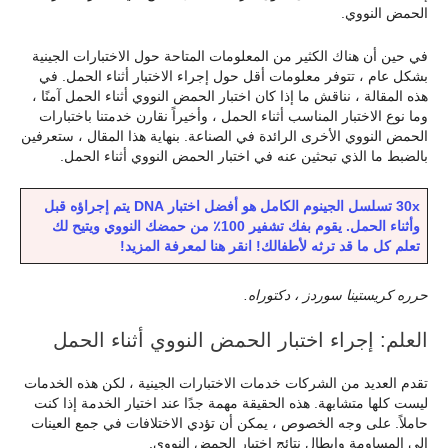
الحمض النووي.
في حين أن هناك الكثير من المعلومات المتاحة حول الاختبارات الجينية
بشكل عام ، تتوفر معلومات أقل حول إجراء الاختبار أثناء الحمل. في
هذه المقالة ، نناقش ما إذا كان اختبار الحمض النووي أثناء الحمل آمنًا ،
وما نوع الاختبار المناسب أثناء الحمل ، وأخيراً نقارن خدمتنا باختبارات
الحمض النووي الأخرى الرائدة في الصناعة. بنهاية هذا المقال ، ستعرفين
بالضبط ما الذي تبحثين عنه في اختبار الحمض النووي أثناء الحمل.
30x تسلسل الجينوم الكامل هو أفضل اختبار DNA يتم إجراؤه قبل
وأثناء الحمل. يقوم بفك تشفير 100٪ من حمضك النووي ويتيح لك
تعلم كل ما قد ترثه لأطفالك! انقر هنا لمعرفة المزيد!
حرره كريستينا سوردز ، دكتوراه.
العلم: إجراء اختبار الحمض النووي أثناء الحمل
تقدم العديد من الشركات خدمات الاختبارات الجينية ، لكن هذه الخدمات
ليست كلها متشابهة. هذه الحقيقة مهمة جدًا عند اختيار الخدمة إذا كنت
حاملاً. على وجه الخصوص ، يمكن أن تؤدي الاختلافات في جمع العينات
إلى المساومة وإبطال نتائج اختبار الحمض النووي.