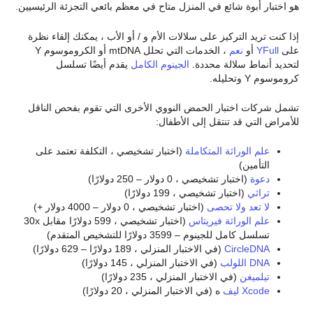
هو اختبار أبوة شائع في المنزل متاح في معظم بائعي التجزئة الرئيسيين.
إذا كنت تريد التركيز على سلالات الأم و / أو الأب ، يمكنك إلقاء نظرة
على
YFull
أو
نعم
، الخدمات التي تحلل mtDNA أو الكروموسوم Y
لتحديد أنماط سلالة محددة.
الجينوم الكامل
يقدم أيضًا تسلسل
كروموسوم Y وتحليله.
تشمل شركات اختبار الحمض النووي الأخرى التي تقوم بفحص الناقل
للأمراض التي قد تنتقل إلى الأطفال:
علم الوراثة المتكاملة
(اختبار تشخيصي ، التكلفة تعتمد على
التأمين)
دعوة
(اختبار تشخيصي ، 0 دولار – 250 دولارًا)
تراثي
(اختبار تشخيصي ، 199 دولارًا)
لا تعد ولا تحصى
(اختبار تشخيصي ، 0 دولار – 4000 دولار +)
علم الوراثة فيريتاس
(اختبار تشخيصي ، 599 دولارًا مقابل 30x
تسلسل كامل للجينوم – 3599 دولارًا للتشخيص المتقدم)
CircleDNA
(في الاختبار المنزلي ، 189 دولارًا – 629 دولارًا)
DNA اللولب
(في الاختبار المنزلي ، 145 دولارًا)
تيلميغن
(في الاختبار المنزلي ، 235 دولارًا)
Xcode ليف
ه (في الاختبار المنزلي ، 20 دولارًا)