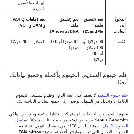
البيانات والأصول
العميقة
الدخول
نعم (تنسيق
نعم (تنسيق
نعم (ملفات FASTQ
الى
ملف
ملف
و BAM و VCF)
البيانات
23andMe)
AncestryDNA)
كلفة
99 دولارًا أو
99 دولارًا أو 149
0 دولار – 299 دولارًا
199 دولارًا
دولارًا
أو 499
دولارًا
علم جينوم السديم: الجينوم بأكمله وجميع بياناتك
أيضًا
علم جينوم السديم
لا تعتمد على عينة الدم ، وتقدم تسلسل الجينوم
الكامل ، وتجعل من السهل الوصول إلى جميع البيانات الخاصة بك.
ستوفر العديد من الخدمات للمستهلكين اختبارات عدم وجود دم ، ولكن
Nebula Genomics فريد من نوعه من حيث أننا نقدم
30x تسلسل
الجينوم الكامل
خدمة تسلسل 100٪ من حمضك النووي. تستخدم
الخدمات الأخرى التي تمت مقارنتها أعلاه تقنية DNA microarray