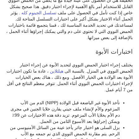
الحقيقة هي أن الحصول على عينة جيدة مع ما يكفي من الحمض النووي
القابل للاستخدام أمر بالغ الأهمية لإجراء اختبار دقيق. هذا صحيح بشكل
خاص إذا كنت تأمل في الحصول على ملف
تسلسل الجينوم كله
. يؤثر
الحمل أثناء الاختبار بشكل أكبر على اختبارات التسلسل المتاحة لك.
لمساعدتك في تحديد الخدمة المناسبة لك ، قمنا بتجميع قائمة باختبارات
الحمض النووي التي لا تحتوي على دم والتي يمكنك إجراؤها أثناء الحمل ،
بالإضافة إلى بعض ميزاتها.
اختبارات الأبوة
يختلف إجراء اختبار الحمض النووي لتحديد الأبوة عن إجراء اختبار
الحمض النووي في المنزل. بالنسبة الى
هيلثلاين
، عادة ما تكون اختبارات
الأبوة بعد الولادة هي الخيار الأفضل. ومع ذلك ، هناك بعض الخيارات
لإجراء اختبارات الحمض النووي أثناء الحمل. تتوفر معظم النتائج في أقل
من 7 أيام عمل.
تأخذ الأبوة غير الباضعة قبل الولادة (NIPP) الدم من الأب
المزعوم والأم لإنشاء ملف جيني يقارن خلايا الجنين في مجرى
دم الأم بخلايا الأب المزعوم. تزيد دقة هذه الاختبارات عن 99٪
ويمكن إجراؤها بعد الأسبوع الثامن من الحمل.
بزل السلى هو اختبار جائر يأخذ عينة من السائل الأمنيوسي من
الرحم. يتم مقارنة الحمض النووي الذي تم جمعه مع الأب