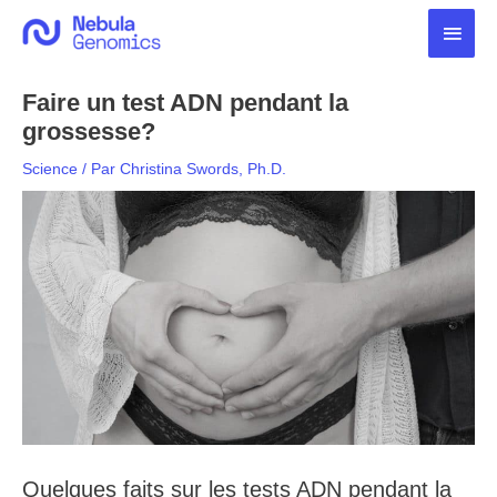
Aller
Men
au
contenu
princ
Faire un test ADN pendant la
grossesse?
Science
/ Par
Christina Swords, Ph.D.
Quelques faits sur les tests ADN pendant la