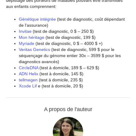
dépistage des porteurs de maladies pouvant être transmises
aux enfants comprennent:
Génétique intégrée
(test de diagnostic, coût dépendant
de l’assurance)
Invitae
(test de diagnostic, 0 $ – 250 $)
Mon héritage
(test de diagnostic, 199 $)
Myriade
(test de diagnostic, 0 $ – 4000 $ +)
Veritas Genetics
(test de diagnostic, 599 $ pour le
séquençage du génome entier 30x – 3599 $ pour les
diagnostics avancés)
CircleDNA
(test à domicile, 189 $ – 629 $)
ADN Helix
(test à domicile, 145 $)
tellmegen
(test à domicile, 235 $)
Xcode Lif
e (test à domicile, 20 $)
A propos de l'auteur