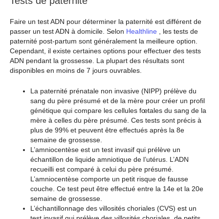
Tests de paternité
Faire un test ADN pour déterminer la paternité est différent de
passer un test ADN à domicile. Selon
Healthline
, les tests de
paternité post-partum sont généralement la meilleure option.
Cependant, il existe certaines options pour effectuer des tests
ADN pendant la grossesse. La plupart des résultats sont
disponibles en moins de 7 jours ouvrables.
La paternité prénatale non invasive (NIPP) prélève du
sang du père présumé et de la mère pour créer un profil
génétique qui compare les cellules fœtales du sang de la
mère à celles du père présumé. Ces tests sont précis à
plus de 99% et peuvent être effectués après la 8e
semaine de grossesse.
L’amniocentèse est un test invasif qui prélève un
échantillon de liquide amniotique de l’utérus. L’ADN
recueilli est comparé à celui du père présumé.
L’amniocentèse comporte un petit risque de fausse
couche. Ce test peut être effectué entre la 14e et la 20e
semaine de grossesse.
L’échantillonnage des villosités choriales (CVS) est un
test invasif qui prélève des villosités choriales, de petits