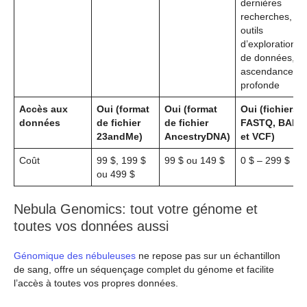
dernières
recherches,
outils
d’exploration
de données,
ascendance
profonde
Accès aux
Oui (format
Oui (format
Oui (fichiers
données
de fichier
de fichier
FASTQ, BAM
23andMe)
AncestryDNA)
et VCF)
Coût
99 $, 199 $
99 $ ou 149 $
0 $ – 299 $
ou 499 $
Nebula Genomics: tout votre génome et
toutes vos données aussi
Génomique des nébuleuses
ne repose pas sur un échantillon
de sang, offre un séquençage complet du génome et facilite
l’accès à toutes vos propres données.