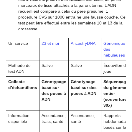
morceaux de tissu attachés à la paroi utérine. L’ADN
recueilli est comparé à celui du père présumé. 1
procédure CVS sur 1000 entraîne une fausse couche. Ce
test peut être effectué entre les semaines 10 et 13 de la
grossesse.
Un service
23 et moi
AncestryDNA
Génomique
des
nébuleuses
Méthode de
Salive
Salive
Écouvillon de
test ADN
joue
Collecte
Génotypage
Génotypage
Séquençage
d’échantillons
basé sur
basé sur des
du génome
des puces à
puces à ADN
entier
ADN
(couverture
30x)
Information
Ascendance,
Ascendance,
Rapports
disponible
traits, santé
santé
hebdomadaire
basés sur les