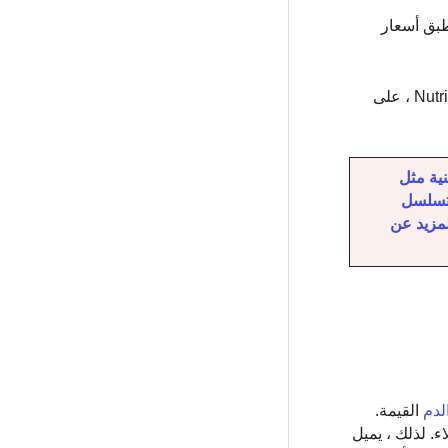
طبق أسعار
يمكن شراء الخطة من المتاجر ، مثل Nutrisystem من Walmart. يستخدم العملاء القدرة على شراء بطاقات هدايا Nutrisystem Costco ، على
ية مثل
لحمض النووي الخاص بك. في Nebula Genomics ، نقدم تسلسل
ن معرفة المزيد عن
لدم
القيمة.
. لذلك ، يميل