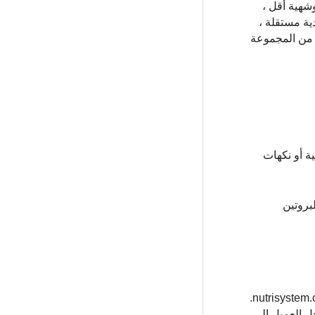
شهية أقل ،
تعاقدية مستقلة ،
تي كانت أكثر بكثير من المجموعة
ية أو نكهات
بروتين
تقدم الشركة أغذية Nutrisystem المعبأة مسبقًا مباشرة إلى منزل المستهلك وتوفر معلومات عن الطعام الطازج للشراء على nutrisystem.com.
Ta و Sam’s Club. لبدء نظام غذائي ، يدخل العميل إلى