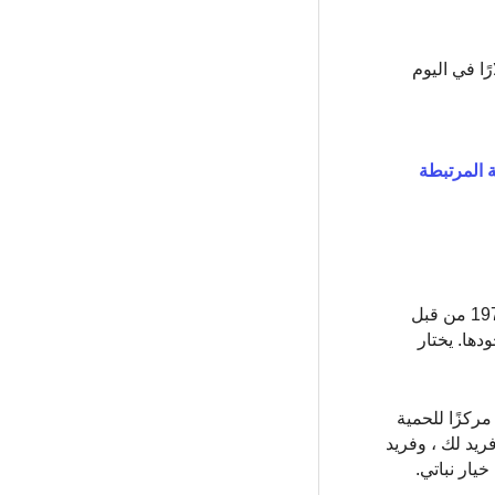
في اليوم إلى 25.32 دولارًا في اليوم للنساء ومن 7.79 دولارًا في اليوم إلى 22.73 دولارًا في اليوم
ينية المرتبطة
هذه مراجعة لنظام Nutrisystem ، وهي خدمة توصيل طعام متخصصة في إدارة الوزن بشكل شخصي. تأسست الشركة في عام 1972 من قبل
ن الأشخاص على إنقاص الوزن على مدار 45 عامًا من وجودها. يختار
ركزًا للحمية
شركة 3 أنواع من الخطط: أساسي ، وفريد لك ، وفريد
يار نباتي.