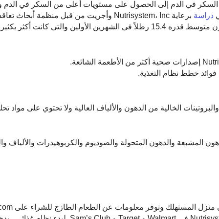
بة السكر في الدم إلى الحصول على مستويات أعلى من السكر في الدم و
دراسة
برعاية Nutrisystem، Inc وأجريت من قبل منظمة أبحاث 
شهد الرجال والنساء الذين يعانون من زيادة الوزن فقدان وزن متوسط قدره 15.4 رطلاً في الشهرين الأولين وال
فوائد خطط نظام التغذية.
البروتينات الخالية من الدهون والألياف العالية ولا تحتوي على مواد تحل
هون المشبعة والدهون المتحولة والصوديوم والكربوهيدرات والألياف وال
بالإضافة إلى الطلب عبر الإنترنت ، يمكن للعملاء اختيار Nutrisystem في Walmart و rget