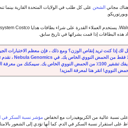
هناك مجاني
الشحن
على كل طلب في الولايات المتحدة القارية بينما تن
بورتوريكو.
داد هذه البطاقات إذا قمت بشرائها في تاريخ سابق.
لك إذا كنت تريد إنقاص الوزن؟ ومع ذلك ، فإن معظم الاختبارات الجين
Nutrisystem DNA Body Blueprint تفك تشفير 0.02 ٪ فقط من ا
الجينوم الكامل – اختبار الحمض النووي الأكثر اكتمالا الذي يفك تشفير 100٪ من الحمض النووي الخاص بك. سيمكنك م
مض النووي! انقر هنا لمعرفة المزيد!
 على نسبة عالية من الكربوهيدرات مع انخفاض
مؤشر نسبة السكر في ا
لى استقرار نسبة السكر في الدم. كما أنها تؤدي إلى الشعور بالامتلاء