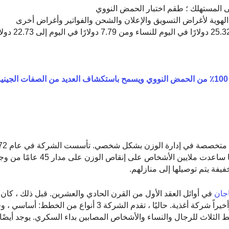
 المستهلك ؛ طقم اختبار الحمض النووي
الهوية لأغراض التسويق والإعلان والشحن والفواتير وأغراض أخرى
: تتراوح الأسعار من 9.09 دولارًا 
علم جينوم السديم (يفك تشفير 100٪ من الحمض النووي ويسمح باستكشاف العديد من الصفات الج
هارولد كاتز. على موقع الويب الخاص بها ، تدعي الشركة أنها ساعدت ملايي
ة يتم توصيلها إلى منازلهم.
جان
في أوائل العقد الأول من القرن الحادي والعشرين. قبل ذلك ، كان م
يسمى Shape Up ، ثم امتيازًا لنظام غذائي بروتين سائل ، وأخيراً شركة أغذية. حاليًا ، تقدم ال
لثلاث للرجال والنساء والأشخاص المصابين بداء السكري. يوجد أيضًا خ