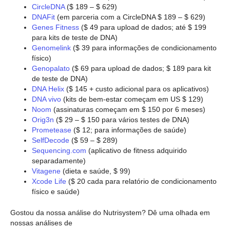
CircleDNA
($ 189 – $ 629)
DNAFit
(em parceria com a CircleDNA $ 189 – $ 629)
Genes Fitness
($ 49 para upload de dados; até $ 199
para kits de teste de DNA)
Genomelink
($ 39 para informações de condicionamento
físico)
Genopalato
($ 69 para upload de dados; $ 189 para kit
de teste de DNA)
DNA Helix
($ 145 + custo adicional para os aplicativos)
DNA vivo
(kits de bem-estar começam em US $ 129)
Noom
(assinaturas começam em $ 150 por 6 meses)
Orig3n
($ 29 – $ 150 para vários testes de DNA)
Prometease
($ 12; para informações de saúde)
SelfDecode
($ 59 – $ 289)
Sequencing.com
(aplicativo de fitness adquirido
separadamente)
Vitagene
(dieta e saúde, $ 99)
Xcode Life
($ 20 cada para relatório de condicionamento
físico e saúde)
Gostou da nossa análise do Nutrisystem? Dê uma olhada em
nossas análises de