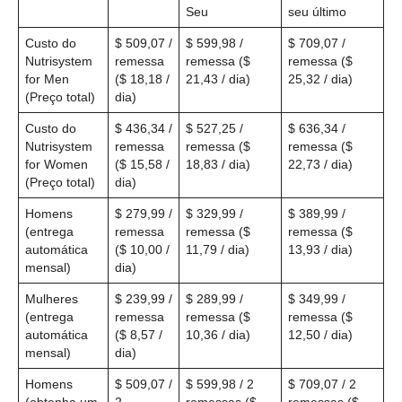
Seu
seu último
Custo do
$ 509,07 /
$ 599,98 /
$ 709,07 /
Nutrisystem
remessa
remessa ($
remessa ($
for Men
($ 18,18 /
21,43 / dia)
25,32 / dia)
(Preço total)
dia)
Custo do
$ 436,34 /
$ 527,25 /
$ 636,34 /
Nutrisystem
remessa
remessa ($
remessa ($
for Women
($ 15,58 /
18,83 / dia)
22,73 / dia)
(Preço total)
dia)
Homens
$ 279,99 /
$ 329,99 /
$ 389,99 /
(entrega
remessa
remessa ($
remessa ($
automática
($ 10,00 /
11,79 / dia)
13,93 / dia)
mensal)
dia)
Mulheres
$ 239,99 /
$ 289,99 /
$ 349,99 /
(entrega
remessa
remessa ($
remessa ($
automática
($ 8,57 /
10,36 / dia)
12,50 / dia)
mensal)
dia)
Homens
$ 509,07 /
$ 599,98 / 2
$ 709,07 / 2
(obtenha um
2
remessas ($
remessas ($