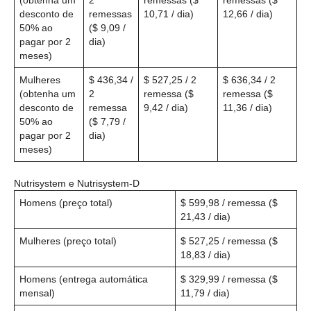
desconto de
remessas
10,71 / dia)
12,66 / dia)
50% ao
($ 9,09 /
pagar por 2
dia)
meses)
Mulheres
$ 436,34 /
$ 527,25 / 2
$ 636,34 / 2
(obtenha um
2
remessa ($
remessa ($
desconto de
remessa
9,42 / dia)
11,36 / dia)
50% ao
($ 7,79 /
pagar por 2
dia)
meses)
Nutrisystem e Nutrisystem-D
Homens (preço total)
$ 599,98 / remessa ($
21,43 / dia)
Mulheres (preço total)
$ 527,25 / remessa ($
18,83 / dia)
Homens (entrega automática
$ 329,99 / remessa ($
mensal)
11,79 / dia)