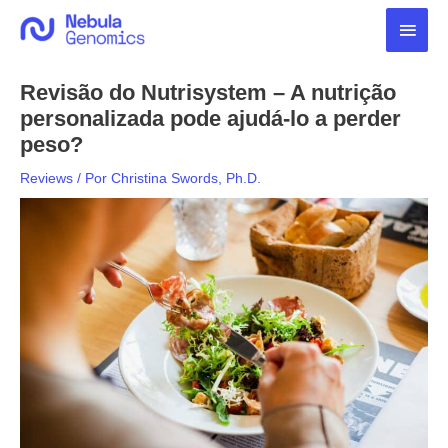
Ir
Men
para
o
princ
conteúdo
Revisão do Nutrisystem – A nutrição
personalizada pode ajudá-lo a perder
peso?
Reviews
/ Por
Christina Swords, Ph.D.