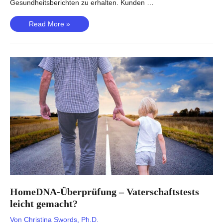
Gesundheitsberichten zu erhalten. Kunden …
Sequencing.com
Read More »
Bewertung
–
Ist
der
größte
DNA-
App-
Store
an
der
Spitze?
HomeDNA-Überprüfung – Vaterschaftstests
leicht gemacht?
Von
Christina Swords, Ph.D.