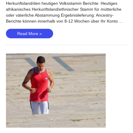
Herkunftsland/den heutigen Volksstamm Berichte: Heutiges
afrikanisches Herkunftsland/ethnischer Stamm für mütterliche
oder väterliche Abstammung Ergebnislieferung: Ancestry-
Berichte können innerhalb von 8-12 Wochen über Ihr Konto …
African
Read More »
Ancestry
review
–
Top-
Test
für
Menschen
afrikanischer
Abstammung?