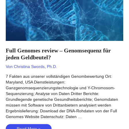
die
Ahnenanalyse?
Full Genomes review – Genomsequenz für
jeden Geldbeutel?
Von
Christina Swords, Ph.D.
7 Fakten aus unserer vollständigen Genombewertung Ort:
Maryland, USA Dienstleistungen:
Ganzgenomsequenzierungstechnologie und Y-Chromosom-
Sequenzierung; Analyse von Daten Dritter Berichte:
Grundlegende genetische Gesundheitsberichte; Genomdaten
müssen mit Software von Drittanbietern analysiert werden
Ergebnislieferung: Download der DNA-Rohdaten von der Full
Genomes Website Datenschutz: Daten …
Full
Read More »