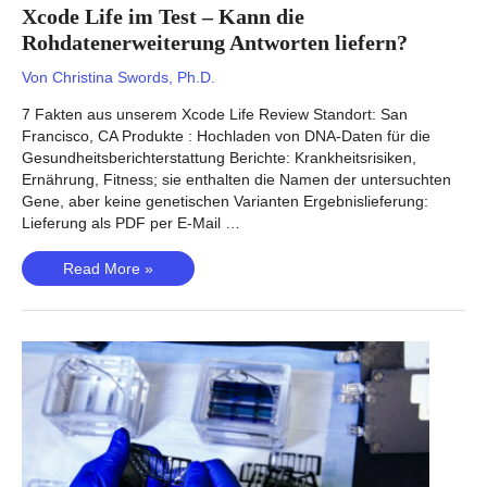
Xcode Life im Test – Kann die
Rohdatenerweiterung Antworten liefern?
Von
Christina Swords, Ph.D.
7 Fakten aus unserem Xcode Life Review Standort: San
Francisco, CA Produkte : Hochladen von DNA-Daten für die
Gesundheitsberichterstattung Berichte: Krankheitsrisiken,
Ernährung, Fitness; sie enthalten die Namen der untersuchten
Gene, aber keine genetischen Varianten Ergebnislieferung:
Lieferung als PDF per E-Mail …
Xcode
Read More »
Life
im
Test
–
Kann
die
Rohdatenerweiterung
Antworten
liefern?