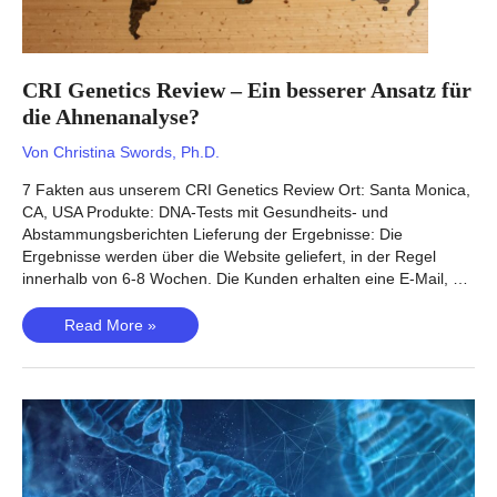
CRI Genetics Review – Ein besserer Ansatz für
die Ahnenanalyse?
Von
Christina Swords, Ph.D.
7 Fakten aus unserem CRI Genetics Review Ort: Santa Monica,
CA, USA Produkte: DNA-Tests mit Gesundheits- und
Abstammungsberichten Lieferung der Ergebnisse: Die
Ergebnisse werden über die Website geliefert, in der Regel
innerhalb von 6-8 Wochen. Die Kunden erhalten eine E-Mail, …
CRI
Read More »
Genetics
Review
–
Ein
besserer
Ansatz
für