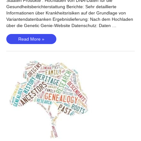
Staaten Produkte : Hochladen von DNA-Daten für die
Gesundheitsberichterstattung Berichte: Sehr detaillierte
Informationen über Krankheitsrisiken auf der Grundlage von
Variantendatenbanken Ergebnislieferung: Nach dem Hochladen
über die Genetic Genie-Website Datenschutz: Daten …
Genetic
Read More »
Genie
–
Ein
kostenloses
Tool
zur
Untersuchung
von
DNA-
Daten?