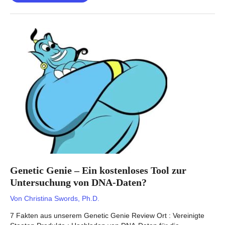
Review
–
Aufschlussreich
aber
zu
kompliziert?
Genetic Genie – Ein kostenloses Tool zur
Untersuchung von DNA-Daten?
Von
Christina Swords, Ph.D.
7 Fakten aus unserem Genetic Genie Review Ort : Vereinigte