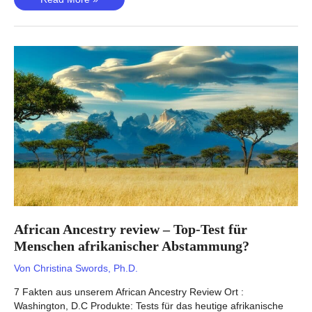
Genomes
review
–
Genomsequenz
für
jeden
Geldbeutel?
African Ancestry review – Top-Test für
Menschen afrikanischer Abstammung?
Von
Christina Swords, Ph.D.
7 Fakten aus unserem African Ancestry Review Ort :
Washington, D.C Produkte: Tests für das heutige afrikanische