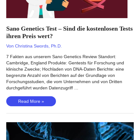
Sano Genetics Test – Sind die kostenlosen Tests
ihren Preis wert?
Von
Christina Swords, Ph.D.
7 Fakten aus unserem Sano Genetics Review Standort:
Cambridge, England Produkte: Gentests für Forschung und
klinische Zwecke; Hochladen von DNA-Daten Berichte: eine
begrenzte Anzahl von Berichten auf der Grundlage von
Forschungsstudien, die vom Unternehmen und von Dritten
durchgeführt wurden Datenzugriff …
Sano
Read More »
Genetics
Test
–
Sind
die
kostenlosen