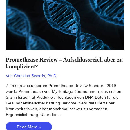
Tests
ihren
Preis
wert?
Promethease Review – Aufschlussreich aber zu
kompliziert?
Von
Christina Swords, Ph.D.
7 Fakten aus unserem Promethease Review Standort: 2019
wurde Promethease von MyHeritage übernommen, das seinen
Sitz in Israel hat Produkte : Hochladen von DNA-Daten für die
Gesundheitsberichterstattung Berichte: Sehr detailliert über
Krankheitsrisiken, aber manchmal schwer zu verstehen
Ergebnislieferung: Über die …
Promethease
Read More »