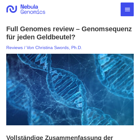
Zum
Haup
Inhalt
springen
Full Genomes review – Genomsequenz
für jeden Geldbeutel?
Reviews
/ Von
Christina Swords, Ph.D.
Vollständige Zusammenfassung der