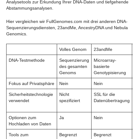
Analysetools zur Erkundung Ihrer DNA-Daten und tiefgehende
Abstammungsanalysen.
Hier vergleichen wir FullGenomes.com mit drei anderen DNA-
Sequenzierungsdiensten, 23andMe, AncestryDNA und Nebula
Genomics.
Volles Genom
23andMe
A
DNA-Testmethode
Sequenzierung
Microarray-
Mi
des gesamten
basierte
ba
Genoms
Genotypisierung
Ge
Fokus auf Privatsphäre
Nein
Nein
Ne
Sicherheitstechnologie
Nicht
SSL für die
Ni
verwendet
spezifiziert
Datenübertragung
Optionen zum
Ja
Nein
Ne
Hochladen von Daten
Tools zum
Begrenzt
Begrenzt
Be