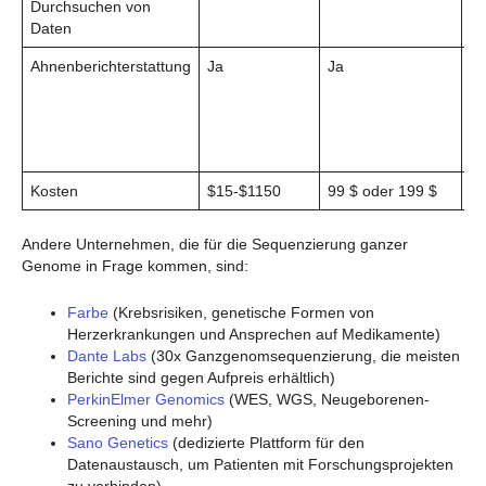
Durchsuchen von
Daten
Ahnenberichterstattung
Ja
Ja
Ja
Kosten
$15-$1150
99 $ oder 199 $
99
Andere Unternehmen, die für die Sequenzierung ganzer
Genome in Frage kommen, sind:
Farbe
(Krebsrisiken, genetische Formen von
Herzerkrankungen und Ansprechen auf Medikamente)
Dante Labs
(30x Ganzgenomsequenzierung, die meisten
Berichte sind gegen Aufpreis erhältlich)
PerkinElmer Genomics
(WES, WGS, Neugeborenen-
Screening und mehr)
Sano Genetics
(dedizierte Plattform für den
Datenaustausch, um Patienten mit Forschungsprojekten
zu verbinden)