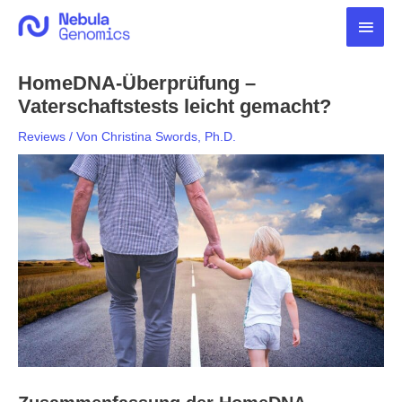
Zum
Haup
Inhalt
springen
HomeDNA-Überprüfung –
Vaterschaftstests leicht gemacht?
Reviews
/ Von
Christina Swords, Ph.D.