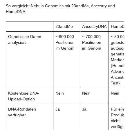
So vergleicht Nebula Genomics mit 23andMe, Ancestry und
HomeDNA.
23andMe
AncestryDNA
HomeDN
Genetische Daten
~ 600.000
~ 700.000
~ 80.000
analysiert
Positionen
Positionen
getestete
im Genom
im Genom
autosoma
genetisch
Marker
(HomeDN
Advanced
Ancestry
Test)
Kostenlose DNA-
Nein
Nein
Nein
Upload-Option
DNA-Rohdaten
Ja
Ja
Für einige
verfügbar
Produkte
nicht
verfügbar