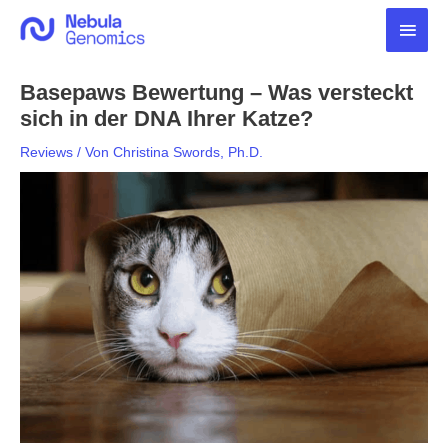
Zum
Haup
Inhalt
springen
Basepaws Bewertung – Was versteckt
sich in der DNA Ihrer Katze?
Reviews
/ Von
Christina Swords, Ph.D.