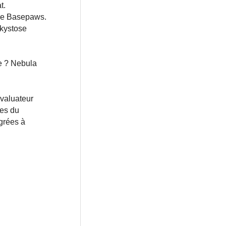
t.
 de Basepaws.
ykystose
e ? Nebula
évaluateur
ges du
grées à