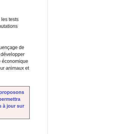
les tests
mutations
quençage de
r développer
le économique
our animaux et
 proposons
 permettra
 à jour sur