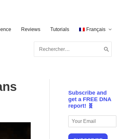
ience
Reviews
Tutorials
Français
Search
for:
ans
Subscribe and
get a FREE DNA
report! 🧬