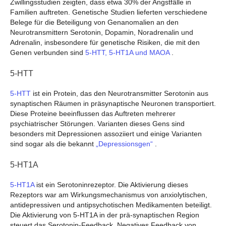
Zwillingsstudien zeigten, dass etwa 30% der Angstfälle in
Familien auftreten. Genetische Studien lieferten verschiedene
Belege für die Beteiligung von Genanomalien an den
Neurotransmittern Serotonin, Dopamin, Noradrenalin und
Adrenalin, insbesondere für genetische Risiken, die mit den
Genen verbunden sind
5-HTT, 5-HT1A und MAOA
.
5-HTT
5-HTT
ist ein Protein, das den Neurotransmitter Serotonin aus
synaptischen Räumen in präsynaptische Neuronen transportiert.
Diese Proteine beeinflussen das Auftreten mehrerer
psychiatrischer Störungen. Varianten dieses Gens sind
besonders mit Depressionen assoziiert und einige Varianten
sind sogar als die bekannt
„Depressionsgen“
.
5-HT1A
5-HT1A
ist ein Serotoninrezeptor. Die Aktivierung dieses
Rezeptors war am Wirkungsmechanismus von anxiolytischen,
antidepressiven und antipsychotischen Medikamenten beteiligt.
Die Aktivierung von 5-HT1A in der prä-synaptischen Region
steuert das Serotonin-Feedback. Negatives Feedback von