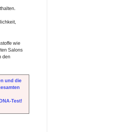
thalten.
ichkeit,
stoffe wie
rten Salons
n den
n und die
 gesamten
 DNA-Test!