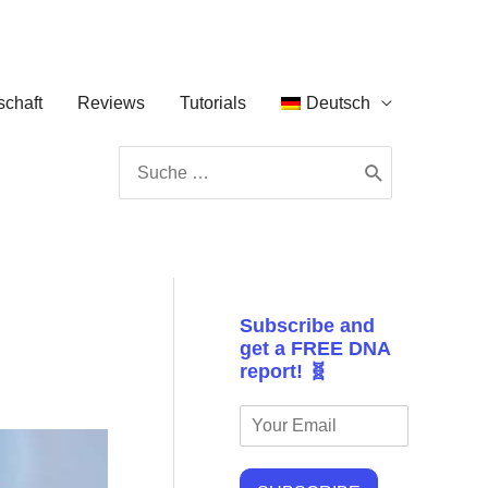
chaft
Reviews
Tutorials
Deutsch
Search
for:
Subscribe and
get a FREE DNA
report! 🧬