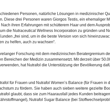
schiedenen Personen, natürliche Lösungen in medizinischer Qua
n. Diese drei Personen waren Giorgos Testis, ein ehemaliger M
. Nach ihren Erfahrungen mit schütterem Haar und dem Ausprob
 die Nutraceutical Wellness Incorporation zu gründen und Nu
 Kunden „frei sind, um in die beste Version von sich hineinzuwac
ren zu helfen, auch zu wachsen“.
 jahrelanger Forschung mit dem medizinischen Beratergremium d
len Bereichen der Medizin zusammensetzt. Mit derzeit über 50.
verwenden, hat Nutrafol die Unterstützung der Bevölkerung dafü
trafol für Frauen und Nutrafol Women’s Balance (für Frauen in d
stum zu fördern. Sie haben auch sieben weitere gezielte Boos
rafol glaubt, dass sie zum Haarausfall jedes Kunden beitragen
ährstoffmangel), Nutrafol Sugar Balance (bei Stoffwechselpro