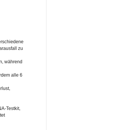
erschiedene
arausfall zu
on, während
rdem alle 6
lust,
A-Testkit,
tet