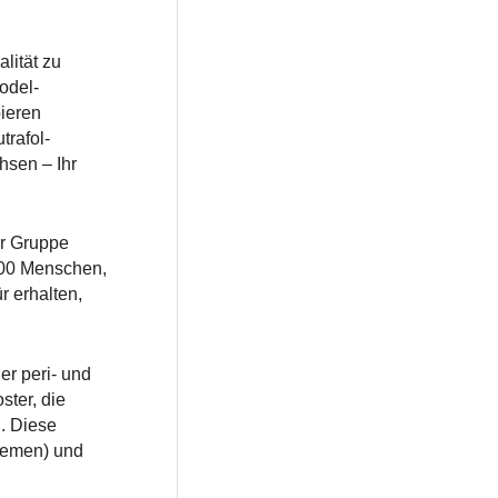
lität zu
odel-
ieren
trafol-
hsen – Ihr
er Gruppe
000 Menschen,
r erhalten,
er peri- und
ter, die
. Diese
blemen) und