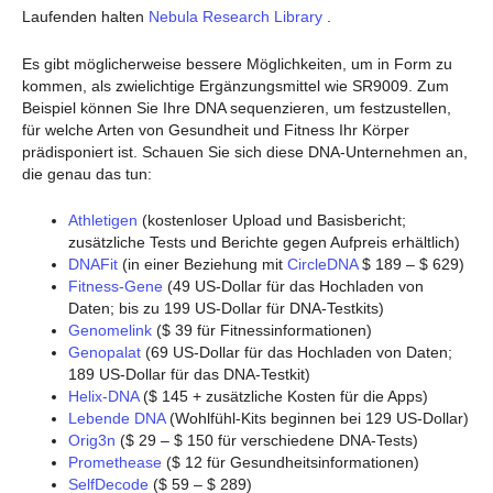
Laufenden halten
Nebula Research Library
.
Es gibt möglicherweise bessere Möglichkeiten, um in Form zu
kommen, als zwielichtige Ergänzungsmittel wie SR9009. Zum
Beispiel können Sie Ihre DNA sequenzieren, um festzustellen,
für welche Arten von Gesundheit und Fitness Ihr Körper
prädisponiert ist. Schauen Sie sich diese DNA-Unternehmen an,
die genau das tun:
Athletigen
(kostenloser Upload und Basisbericht;
zusätzliche Tests und Berichte gegen Aufpreis erhältlich)
DNAFit
(in einer Beziehung mit
CircleDNA
$ 189 – $ 629)
Fitness-Gene
(49 US-Dollar für das Hochladen von
Daten; bis zu 199 US-Dollar für DNA-Testkits)
Genomelink
($ 39 für Fitnessinformationen)
Genopalat
(69 US-Dollar für das Hochladen von Daten;
189 US-Dollar für das DNA-Testkit)
Helix-DNA
($ 145 + zusätzliche Kosten für die Apps)
Lebende DNA
(Wohlfühl-Kits beginnen bei 129 US-Dollar)
Orig3n
($ 29 – $ 150 für verschiedene DNA-Tests)
Promethease
($ 12 für Gesundheitsinformationen)
SelfDecode
($ 59 – $ 289)