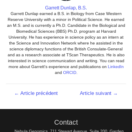
Garrett Dunlap, B.S.
Garrett Dunlap earned a B.S. in Biology from Case Western
Reserve University with a minor in Political Science. He earned
an M.S. and is currently a Ph.D. Candidate in the Biological and
Biomedical Sciences (BBS) Ph.D. program at Harvard
University. He has experience in science policy as an intern at
the Science and Innovation Network where he assisted in the
science diplomacy functions of the British Consulate-General
and as a research associate at TScan Therapeutics. He is also
interested in science communication and writing. You can read
more about Garrett's experience and publications on
LinkedIn
and
ORCID
.
Navigation
←
Article précédent
Article suivant
→
de
l’article
Contact
Nebula Genomics, 711 Stewart Avenue, Suite 200, Garden