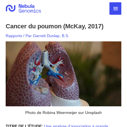
Aller
Men
au
contenu
princ
Cancer du poumon (McKay, 2017)
Rapports
/ Par
Garrett Dunlap, B.S.
Photo de Robina Weermeijer sur Unsplash
TITRE DE L’ÉTUDE:
Une analyse d’association à grande