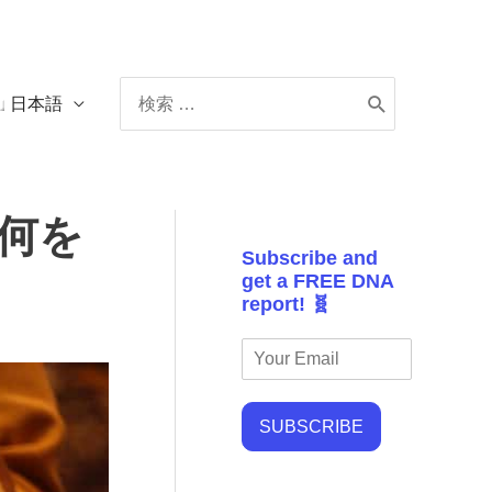
Search
日本語
for:
何を
Subscribe and
get a FREE DNA
report! 🧬
SUBSCRIBE