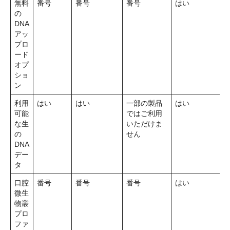
無料
番号
番号
番号
はい
の
DNA
アッ
プロ
ード
オプ
ショ
ン
利用
はい
はい
一部の製品
はい
可能
ではご利用
な生
いただけま
の
せん
DNA
デー
タ
口腔
番号
番号
番号
はい
微生
物叢
プロ
ファ