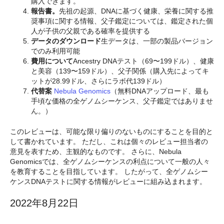
購入できます。
報告書。
先祖の起源、DNAに基づく健康、栄養に関する推
奨事項に関する情報、父子鑑定については、鑑定された個
人が子供の父親である確率を提供する
データのダウンロード
生データは、一部の製品バージョン
でのみ利用可能
費用について
Ancestry DNAテスト（69〜199ドル）、健康
と美容（139〜159ドル）、父子関係（購入先によってキ
ットが28.99ドル、さらにラボ代139ドル）
代替案
Nebula Genomics
（無料DNAアップロード、最も
手頃な価格の全ゲノムシーケンス、父子鑑定ではありませ
ん。）
このレビューは、可能な限り偏りのないものにすることを目的と
して書かれています。 ただし、これは個々のレビュー担当者の
意見を表すため、主観的なものです。 さらに、Nebula
Genomicsでは、全ゲノムシーケンスの利点について一般の人々
を教育することを目指しています。 したがって、全ゲノムシー
ケンスDNAテストに関する情報がレビューに組み込まれます。
2022年8月22日