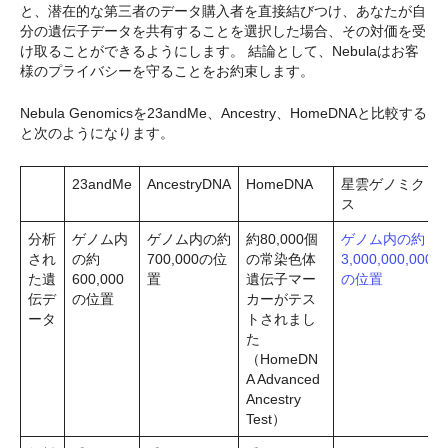
と、潜在的な第三者のデータ購入者を直接結びつけ、あなたが自
分の遺伝子データを共有することを選択した場合、その対価を受
け取ることができるようにします。 結論として、Nebulaはお客
様のプライバシーを守ることをお約束します。
Nebula Genomicsを23andMe、Ancestry、HomeDNAと比較する
と次のようになります。
23andMe
AncestryDNA
HomeDNA
星雲ゲノミク
ス
分析
ゲノム内
ゲノム内の約
約80,000個
ゲノム内の約
され
の約
700,000の位
の常染色体
3,000,000,000
た遺
600,000
置
遺伝子マー
の位置
伝デ
の位置
カーがテス
ータ
トされまし
た
（HomeDN
A Advanced
Ancestry
Test）