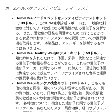
ホームヘルスケアテストとビューティーテスト
HomeDNAフード＆ペットセンシティビティテストキット
（139ドル）。
このDNA健康診断レポートは、一般的な刺
激物に対してより敏感になる可能性のある遺伝子を分析す
る。 また、過敏症の誘発を回避するために行うことがで
きる食品の代替やライフスタイルの変更についての推奨事
項を取得します。 本製品は、アレルギーを診断するもの
ではありません。
HomeDNA Healthy Weightテストキット（159ドル）。
頬に綿棒を入れるだけで、体重、栄養、代謝などに関連す
る遺伝子の情報を得ることができる。 これらの遺伝子の
遺伝子マーカーに関するレポートに加えて、理想的な体重
に到達するのに役立つ、パーソナライズされた食事と運動
の推奨事項を受け取ります。
HomeDNAスキンケア検査キット（139ドル）。
こちらも
他の検査と同様、頬のスワブを郵送する必要がある。 肌
の弾力性、小じわ、日焼け防止、色素沈着、肌の抗酸化、
肌の敏感さの7大特徴に関連する遺伝子が解析されていま
す。 各特徴について、検査した遺伝子に関する遺伝子プ
ロファイル、あなたのリスク、局所治療、経口サプリメン