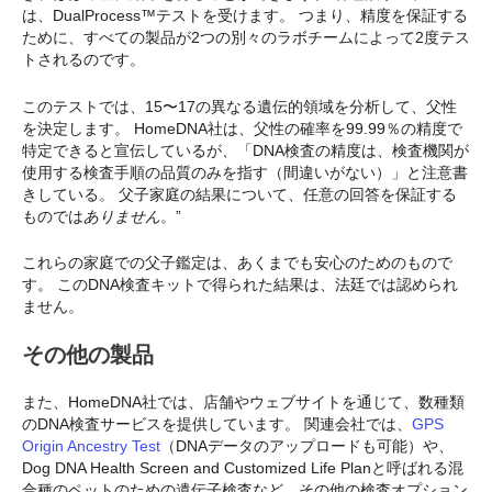
は、DualProcess™テストを受けます。 つまり、精度を保証する
ために、すべての製品が2つの別々のラボチームによって2度テス
トされるのです。
このテストでは、15〜17の異なる遺伝的領域を分析して、父性
を決定します。 HomeDNA社は、父性の確率を99.99％の精度で
特定できると宣伝しているが、「DNA検査の精度は、検査機関が
使用する検査手順の品質のみを指す（間違いがない）」と注意書
きしている。 父子家庭の結果について、任意の回答を保証する
ものでは
ありません
。”
これらの家庭での父子鑑定は、あくまでも安心のためのもので
す。 このDNA検査キットで得られた結果は、法廷では認められ
ません。
その他の製品
また、HomeDNA社では、店舗やウェブサイトを通じて、数種類
のDNA検査サービスを提供しています。 関連会社では、
GPS
Origin Ancestry Test
（DNAデータのアップロードも可能）や、
Dog DNA Health Screen and Customized Life Planと呼ばれる混
合種のペットのための遺伝子検査など、その他の検査オプション