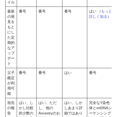
イル
最新
番号
番号
番号
はい （
もっと
の発
詳しく知る
）
見を
もと
にし
た定
期的
なア
ップ
デー
ト
父子
番号
番号
はい
番号
鑑定
が利
用可
能
祖先
はい、し
はい。ただ
はい、しか
完全なY染色
の報
かし比較
し、他の
しあまり詳
体とmtDNAシ
告
的少数の
Ancestryのお
細ではあり
ーケンシング