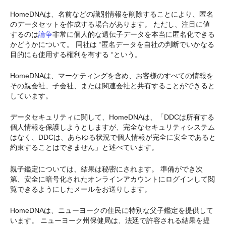
HomeDNAは、名前などの識別情報を削除することにより、匿名
のデータセットを作成する場合があります。 ただし、注目に値
するのは
論争
非常に個人的な遺伝子データを本当に匿名化できる
かどうかについて。 同社は “匿名データを自社の判断でいかなる
目的にも使用する権利を有する “という。
HomeDNAは、マーケティングを含め、お客様のすべての情報を
その親会社、子会社、または関連会社と共有することができると
しています。
データセキュリティに関して、HomeDNAは、「DDCは所有する
個人情報を保護しようとしますが、完全なセキュリティシステム
はなく、DDCは、あらゆる状況で個人情報が完全に安全であると
約束することはできません」と述べています。
親子鑑定については、結果は秘密にされます。 準備ができ次
第、安全に暗号化されたオンラインアカウントにログインして閲
覧できるようにしたメールをお送りします。
HomeDNAは、ニューヨークの住民に特別な父子鑑定を提供して
います。 ニューヨーク州保健局は、法廷で許容される結果を提