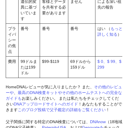
遺伝的変
客様とデータ
ません
による深い祖
異に基づ
を共有する必
先の報告
いていま
要があります
す
プラ
番号
番号
番号
はい （
もっと
イバ
詳しく知る
）
シー
の焦
点
費用
99ドルま
$99-$119
69ドルから
$ 0、$ 99、$
たは199
159ドル
299
ドル
HomeDNAレビューが気に入りましたか？ また、
その他のレビュ
ーや
、
最高のDNA検査キットやその他のホームテストへの完全な
ガイドも
お楽しみください。 または私たちをチェックしてくだ
さい
DNAアップロードサイトへのガイド
！あなたもすることがで
きます
このブログ投稿で父子鑑定の詳細をご覧ください
！
父子関係に関する特定のDNA検査については、
DNAnow
（18地域
のDNA父子検査）、
PaternityUSA
、および
Genovateを
チェック