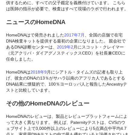
供するために、すべての父子鑑定を義務付けています。 こちら
は医師の指示が必要で、検査はすべて現場のラボで行われます。
ニュースのHomeDNA
HomeDNAはで発売されました
2017年7月
、全国の店舗で在宅
DNA検査キットを提供する最初の企業になりました。 親会社で
あるDNA診断センターは、
2019年2
月にスコット・クレイマー
（元アクリバ・ダイアグノスティックスCEO）を社長兼CEOに
任命しました。
HomeDNAは
2018年9
月にシアトル・タイムズの記者も取り上
げ、彼女のDNAの13％がサハラ以南のアフリカ人であるとする
DNA結果に懐疑的で、100％ヨーロッパ人と報告したAncestryテ
ストと比較しています。
その他のHomeDNAのレビュー
HomeDNAのレビューは、製品とレビュープラットフォームによ
って大きく異なります。 例えば、Paternityテストは、CVSのウ
ェブサイト上で3,000件以上のレビューにより5点満点中平均4.7
点と、家庭用DNAテストの中で最も優れていると評価されていま