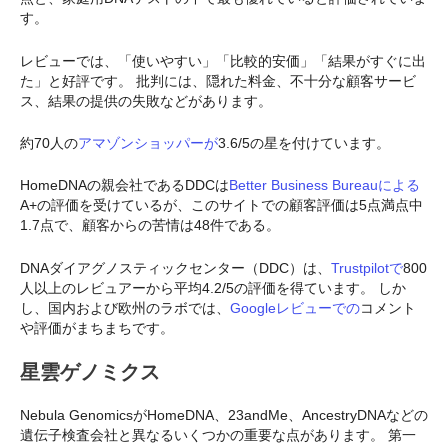
す。
レビューでは、「使いやすい」「比較的安価」「結果がすぐに出
た」と好評です。 批判には、隠れた料金、不十分な顧客サービ
ス、結果の提供の失敗などがあります。
約70人の
アマゾンショッパーが
3.6/5の星を付けています。
HomeDNAの親会社であるDDCは
Better Business Bureauによる
A+の評価を受けているが、このサイトでの顧客評価は5点満点中
1.7点で、顧客からの苦情は48件である。
DNAダイアグノスティックセンター（DDC）は、
Trustpilotで
800
人以上のレビュアーから平均4.2/5の評価を得ています。 しか
し、国内および欧州のラボでは、
Googleレビューでの
コメント
や評価がまちまちです。
星雲ゲノミクス
Nebula GenomicsがHomeDNA、23andMe、AncestryDNAなどの
遺伝子検査会社と異なるいくつかの重要な点があります。 第一