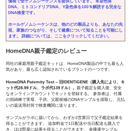
価格で全ゲノムシーケンスを提供しています。 常染色体
DNA、ミトコンドリアDNA、Y染色体を100％解読する完全な
DNA検査です。
ホールゲノムシーケンスは、他のどの製品よりも、あなたの先
祖、家族のつながり、そして健康について知ることを可能にし
ます。 詳細については、ここをクリックしてください。
HomeDNA親子鑑定のレビュー
同社の家庭用親子鑑定キットは、HomeDNA製品の中でも最も人
気があり、最も広く認知されているブランドの一つです。
HomeDNA Paternity Test – 旧IDENTIGENE（購入先により、キ
ット代28.99ドル、ラボ代139ドル）。
親子鑑定を購入後、安全
なオンラインアカウントでキットを登録する。 参加者は、付属
の頬綿棒で実母、子供、父親候補のDNAサンプルを採取し、元払
いの返送用封筒で検査機関に送ります。
サンプルがラボに届いてから、わずか2営業日で父子鑑定結果を
得ることができます。 追加料金で1日配送や当日配送も購入で
き、ほぼ即座に結果を得ることができます。 各唾液サンプル