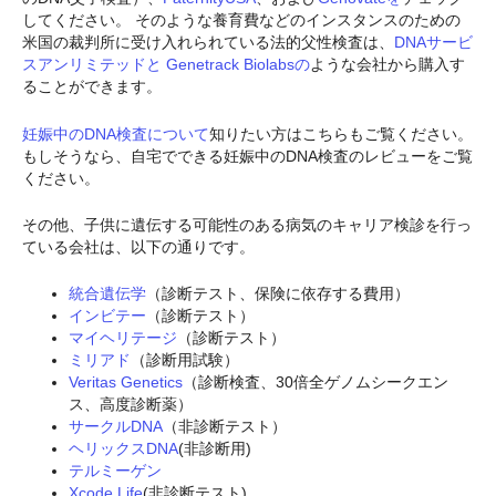
してください。 そのような養育費などのインスタンスのための
米国の裁判所に受け入れられている法的父性検査は、
DNAサービ
スアンリミテッドと
Genetrack Biolabsの
ような会社から購入す
ることができます。
妊娠中のDNA検査について
知りたい方はこちらもご覧ください。
もしそうなら、自宅でできる妊娠中のDNA検査のレビューをご覧
ください。
その他、子供に遺伝する可能性のある病気のキャリア検診を行っ
ている会社は、以下の通りです。
統合遺伝学
（診断テスト、保険に依存する費用）
インビテー
（診断テスト）
マイヘリテージ
（診断テスト）
ミリアド
（診断用試験）
Veritas Genetics
（診断検査、30倍全ゲノムシークエン
ス、高度診断薬）
サークルDNA
（非診断テスト）
ヘリックスDNA
(非診断用)
テルミーゲン
Xcode Life
(非診断テスト)