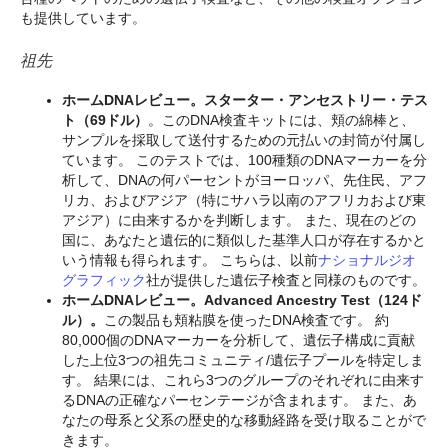
も提供しています。
祖先
ホームDNAレビュー。スターター・アンセストリー・テス
ト（69ドル）
。このDNA検査キットには、頬の綿棒と、
サンプルを採取して送付するための元払いの封筒が付属し
ています。 このテストでは、100種類のDNAマーカーを分
析して、DNAの何パーセントがヨーロッパ、先住民、アフ
リカ、およびアジア（特にサハラ以南のアフリカおよび東
アジア）に由来するかを判断します。 また、現在のどの
国に、あなたと遺伝的に類似した基準人口が存在するかと
いう情報も得られます。 こちらは、以前
ナショナルジオ
グラフィック
社が提供した遺伝子検査と同様のものです。
ホームDNAレビュー。Advanced Ancestry Test（124ド
ル）。
この製品も頬粘膜を使ったDNA検査です。 約
80,000個のDNAマーカーを分析して、遺伝子構成に貢献
した上位3つの祖先コミュニティ/遺伝子プールを特定しま
す。 結果には、これら3つのグループのそれぞれに由来す
るDNAの正確なパーセンテージが含まれます。 また、あ
なたの母系と父系の歴史的な移動経路を受け取ることがで
きます。