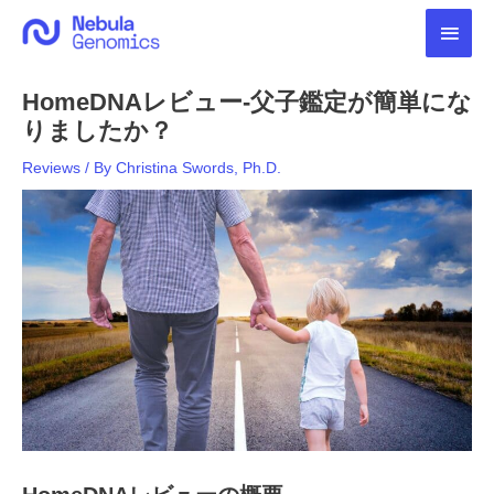
内
メ
容
を
イ
ス
HomeDNAレビュー-父子鑑定が簡単にな
キ
ン
ッ
りましたか？
プ
メ
Reviews
/ By
Christina Swords, Ph.D.
ニ
ュ
ー