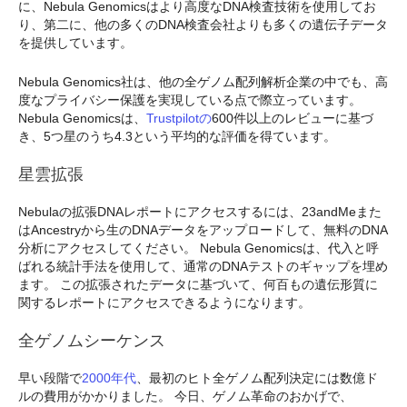
に、Nebula Genomicsはより高度なDNA検査技術を使用してお
り、第二に、他の多くのDNA検査会社よりも多くの遺伝子データ
を提供しています。
Nebula Genomics社は、他の全ゲノム配列解析企業の中でも、高
度なプライバシー保護を実現している点で際立っています。
Nebula Genomicsは、
Trustpilotの
600件以上のレビューに基づ
き、5つ星のうち4.3という平均的な評価を得ています。
星雲拡張
Nebulaの拡張DNAレポートにアクセスするには、23andMeまた
はAncestryから生のDNAデータをアップロードして、無料のDNA
分析にアクセスしてください。 Nebula Genomicsは、代入と呼
ばれる統計手法を使用して、通常のDNAテストのギャップを埋め
ます。 この拡張されたデータに基づいて、何百もの遺伝形質に
関するレポートにアクセスできるようになります。
全ゲノムシーケンス
早い段階で
2000年代
、最初のヒト全ゲノム配列決定には数億ド
ルの費用がかかりました。 今日、ゲノム革命のおかげで、