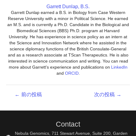
Garrett Dunlap, B.S.
Garrett Dunlap earned a B.S. in Biology from Case Western
Reserve University with a minor in Political Science. He earned
an M.S. and is currently a Ph.D. Candidate in the Biological and
Biomedical Sciences (BBS) Ph.D. program at Harvard
University. He has experience in science policy as an intern at
the Science and Innovation Network where he assisted in the
science diplomacy functions of the British Consulate-General
and as a research associate at TScan Therapeutics. He is also
interested in science communication and writing. You can read
more about Garrett's experience and publications on
LinkedIn
and
ORCID
.
投
←
前の投稿
次の投稿
→
稿
ナ
ビ
ゲ
Contact
ー
シ
Nebula Genomics, 711 Stewart Avenue, Suite 200, Garden