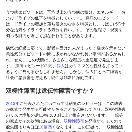
うつ病エピソードは、平均以上のうつ病の気分、エネルギー、お
よびドライブの低下を特徴としています。 躁病のエピソード
は、ドライブの増加と落ち着きのなさを特徴とし、しばしば不十
分な活気やイライラする気分を伴います。 その過程で、現実を
調べる能力が著しく損なわれることがあります。
病気の経過に応じて、影響を受けた人がまったく症状を示さない
急性気分エピソードの間に多かれ少なかれ長い期間があるかもし
れません。 この状態は、さまざまな程度の重症度で発生しま
す。 躁病エピソードの間、
個人
はカリスマ的な性格を持ってい
るように見えるかもしれません。 しかし、個人にとって障害が
社会に悪影響を与える可能性は非常に深刻です。
双極性障害は遺伝性障害ですか？
2013年
に発表された二卵性双生児研究のレビューは、この障害
が家族で発生する可能性があることを示唆しており、双極性障害
のリスク増加の遺伝率は80％以上と推定されています。 一親等
の家族がその状態にある場合、
双極性障害
を発症するリスクは一
般集団よりもほぼ
10倍高く
なります。 この証拠は、「双極性遺