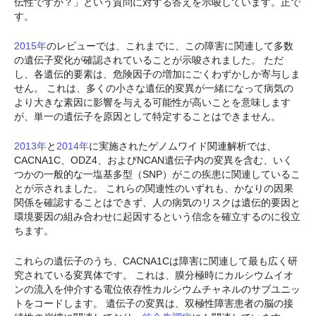
伝性ですか？」という質問に対する答えを示唆しています。正で
す。
2015年
のレビューでは、これまでに、この障害に関連して多数
の遺伝子変化が確認されていることが示唆されました。 ただ
し、各遺伝的要素は、危険因子の増加にごくわずかしか寄与しま
せん。 これは、多くの小さな遺伝的変異が一緒になって病気の
より大きな素因に影響を与える可能性が高いことを意味します
が、単一の遺伝子を原因として特定することはできません。
2013年
と
2014年
に実施されたゲノムワイド関連解析では、
CACNA1C、ODZ4、およびNCAN遺伝子内の変異を含む、いく
つかの一般的な一塩基多型（SNP）がこの疾患に関連しているこ
とが示されました。 これらの関連性のいずれも、かなりの因果
関係を確認することはできず、人の病気のリスクは遺伝的要因と
環境要因の組み合わせに起因するという信念を確立するのに役立
ちます。
これらの遺伝子のうち、CACNA1Cは障害に関連して最も広く研
究されている変異体です。 これは、膜分極時にカルシウムイオ
ンの流入を仲介する電位依存性カルシウムチャネルのサブユニッ
トをコードします。 遺伝子の変異は、双極性障害患者の脳の接