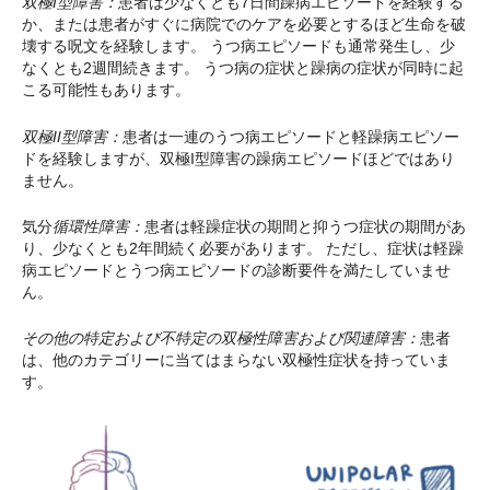
双極I型障害：
患者は少なくとも7日間躁病エピソードを経験する
か、または患者がすぐに病院でのケアを必要とするほど生命を破
壊する呪文を経験します。 うつ病エピソードも通常発生し、少
なくとも2週間続きます。 うつ病の症状と躁病の症状が同時に起
こる可能性もあります。
双極II型障害：
患者は一連のうつ病エピソードと軽躁病エピソー
ドを経験しますが、双極I型障害の躁病エピソードほどではあり
ません。
気分
循環性障害：
患者は軽躁症状の期間と抑うつ症状の期間があ
り、少なくとも2年間続く必要があります。 ただし、症状は軽躁
病エピソードとうつ病エピソードの診断要件を満たしていませ
ん。
その他の特定および不特定の双極性障害および関連障害：
患者
は、他のカテゴリーに当てはまらない双極性症状を持っていま
す。