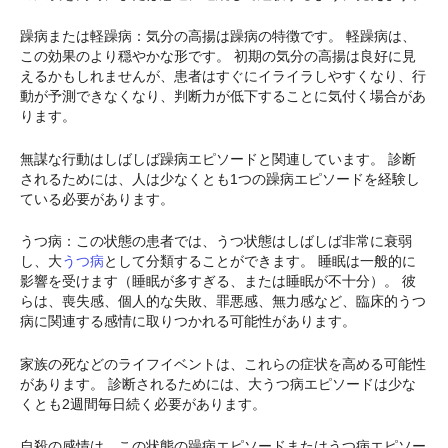
躁病または軽躁病：気分の高揚は躁病の特徴です。 軽躁病は、
この効果のより穏やかな形です。 初期の気分の高揚は良好に見
えるかもしれませんが、患者はすぐにイライラしやすくなり、行
動が予測できなくなり、判断力が低下することに気付く場合があ
ります。
無謀な行動はしばしば躁病エピソードと関連しています。 診断
されるためには、人は少なくとも1つの躁病エピソードを経験し
ている必要があります。
うつ病：この状態の患者では、うつ状態はしばしば非常に衰弱
し、大
うつ病
として分類することができます。 睡眠は一般的に
影響を受けます（睡眠が多すぎる、または睡眠が不十分）。 彼
らは、喪失感、個人的な失敗、罪悪感、無力感など、臨床的うつ
病に関連する感情に取りつかれる可能性があります。
家族の死などのライフイベントは、これらの症状を高める可能性
があります。 診断されるためには、大うつ病エピソードは少な
くとも2週間毎日続く必要があります。
自殺の感情は、この状態の躁病エピソードまたはうつ病エピソー