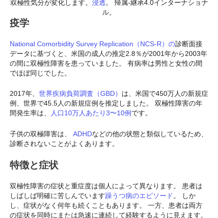
双極性気分が変化します。
浸透
。 帰属-継承4.0インターナショナ
ル。
疫学
National Comorbidity Survey Replication（NCS-R）の
診断面接
データに基づくと、米国の成人の推定2.8％が2001年から2003年
の間に双極性障害を患っていました。 有病率は男性と女性の間
でほぼ同じでした。
2017年、
世界疾病負荷調査（GBD）
は、米国で450万人の新規症
例、世界で45.5人の新規症例を推定しました。 双極性障害の年
間発生率は、
人口10万人あたり3〜10例
です。
子供の双極障害は、
ADHD
などの他の状態と類似しているため、
診断されないことがよくあります。
特徴と症状
双極性障害の症状と重症度は個人によって異なります。 患者は
しばしば明確に苦しんでいます
躁うつ病のエピソード
。 しか
し、症状がなく何年も続くこともあります。 一方、患者は両方
の症状を同時にまたは急速に連続して経験するように見えます。