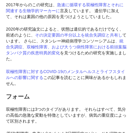
2017年からのこの研究は、
急速に循環する双極性障害とそれに
関連する生物学的マーカーに
言及しています。 遺伝学に加え
て、それは素因の他の原因を見つけようとしていました。
2020年の研究論文によると、状態は遺伝的であるだけでなく、
前述のように、
その決定要因の半分以上を統合失調症と共有し
て
います。 さらに、スタンレー神経病理学コンソーシアムは
、統
合失調症、双極性障害、および大うつ病性障害における前頭葉脳
タンパク質の疾患特異的変化
を見つけるための研究を実施しまし
た。
双極性障害に対するCOVID-19のメンタルヘルスとライフスタイ
ルへの影響に関する
この記事を読むことに興味があるかもしれま
せん。
フォーム
双極性障害には3つのタイプがあります。 それらはすべて、気分
の高低の急激な変動を特徴としていますが、病気の重症度によっ
て区別されます。