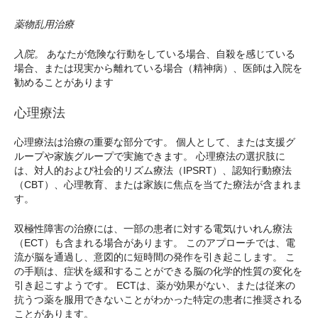
薬物乱用治療
入院。
あなたが危険な行動をしている場合、自殺を感じている
場合、または現実から離れている場合（精神病）、医師は入院を
勧めることがあります
心理療法
心理療法は治療の重要な部分です。 個人として、または支援グ
ループや家族グループで実施できます。 心理療法の選択肢に
は、対人的および社会的リズム療法（IPSRT）、認知行動療法
（CBT）、心理教育、または家族に焦点を当てた療法が含まれま
す。
双極性障害の治療には、一部の患者に対する電気けいれん療法
（ECT）も含まれる場合があります。 このアプローチでは、電
流が脳を通過し、意図的に短時間の発作を引き起こします。 こ
の手順は、症状を緩和することができる脳の化学的性質の変化を
引き起こすようです。 ECTは、薬が効果がない、または従来の
抗うつ薬を服用できないことがわかった特定の患者に推奨される
ことがあります。