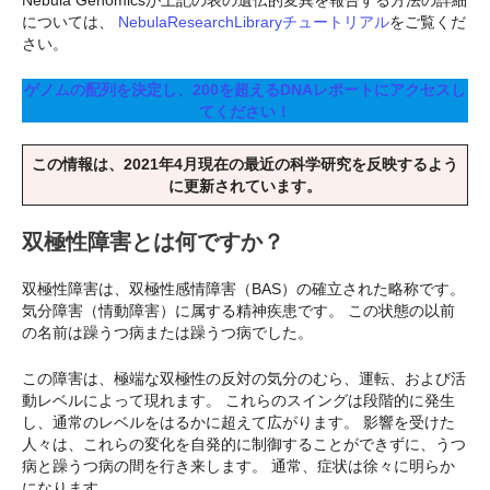
については、
NebulaResearchLibraryチュートリアル
をご覧くだ
さい。
ゲノムの配列を決定し、200を超えるDNAレポートにアクセスし
てください！
この情報は、2021年4月現在の最近の科学研究を反映するよう
に更新されています。
双極性障害とは何ですか？
双極性障害は、双極性感情障害（BAS）の確立された略称です。
気分障害（情動障害）に属する精神疾患です。 この状態の以前
の名前は躁うつ病または躁うつ病でした。
この障害は、極端な双極性の反対の気分のむら、運転、および活
動レベルによって現れます。 これらのスイングは段階的に発生
し、通常のレベルをはるかに超えて広がります。 影響を受けた
人々は、これらの変化を自発的に制御することができずに、うつ
病と躁うつ病の間を行き来します。 通常、症状は徐々に明らか
になります。