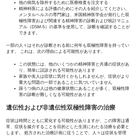
他の病気を除外するために医療検査を注文する
精神科医による評価のためにその人を紹介してください。
メンタルヘルスの専門家は、米国精神医学会が発行した双
極性障害および関連する精神障害の診断および統計マニュ
アル（DSM-5）の基準を使用して、診断を確認することが
できます。
一部の人々はそれが診断される前に何年も双極性障害を持ってい
ます。 これは、次の理由による可能性があります。
この状態には、他のいくつかの精神障害と共通の症状があ
り、簡単に誤診される可能性があります
家族や友人は症状に気付くかもしれませんが、症状がより
重大な問題の一部であることに気づいていません
躁うつ病の人は他の健康状態にあることが多く、双極性障
害の診断が難しくなる可能性があります
遺伝性および非遺伝性双極性障害の治療
症状は時間とともに変化する可能性がありますが、この障害は通
常、症状を媒介することを目的とした生涯にわたる治療を必要と
します。 処方された治療計画に従うことで、人々は症状を管理