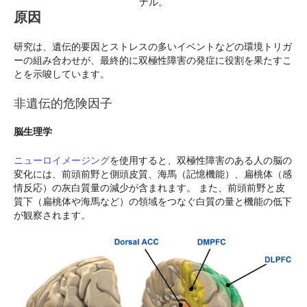
ナル。
原因
研究は、遺伝的要因とストレスの多いイベントなどの環境トリガ
ーの組み合わせが、最終的に双極性障害の発症に役割を果たすこ
とを示唆しています。
非遺伝的危険因子
脳生理学
ニューロイメージング
を使用すると、双極性障害のある人の脳の
変化には、前頭前野と側頭皮質、海馬（記憶機能）、扁桃体（感
情反応）の灰白質量の減少が含まれます。 また、前頭前野と皮
質下（扁桃体や海馬など）の領域をつなぐ白質の量と機能の低下
が観察されます。