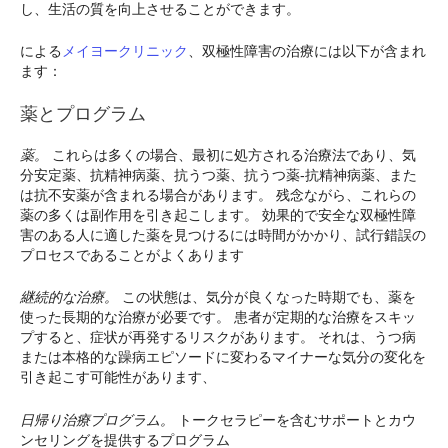
し、生活の質を向上させることができます。
による
メイヨークリニック
、双極性障害の治療には以下が含まれ
ます：
薬とプログラム
薬。
これらは多くの場合、最初に処方される治療法であり、気
分安定薬、抗精神病薬、抗うつ薬、抗うつ薬-抗精神病薬、また
は抗不安薬が含まれる場合があります。 残念ながら、これらの
薬の多くは副作用を引き起こします。 効果的で安全な双極性障
害のある人に適した薬を見つけるには時間がかかり、試行錯誤の
プロセスであることがよくあります
継続的な治療。
この状態は、気分が良くなった時期でも、薬を
使った長期的な治療が必要です。 患者が定期的な治療をスキッ
プすると、症状が再発するリスクがあります。 それは、うつ病
または本格的な躁病エピソードに変わるマイナーな気分の変化を
引き起こす可能性があります、
日帰り治療プログラム。
トークセラピーを含むサポートとカウ
ンセリングを提供するプログラム