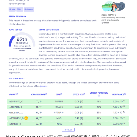
Nebula Genomicsが上記の表の遺伝的変異を報告する方法の詳細