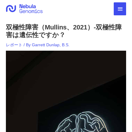
内
メ
容
を
イ
ス
双極性障害（Mullins、2021）-双極性障
キ
ン
ッ
害は遺伝性ですか？
プ
メ
レポート
/ By
Garrett Dunlap, B.S.
ニ
ュ
ー