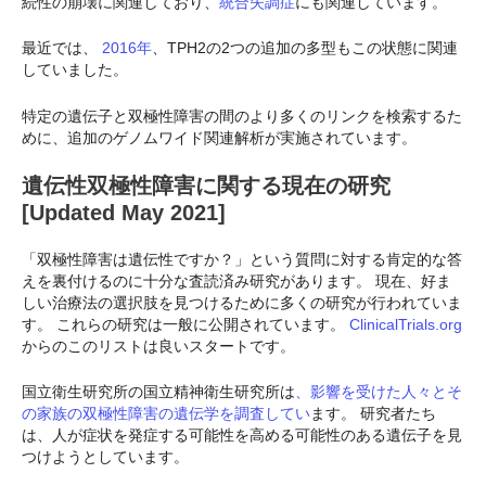
続性の崩壊に関連しており、
統合失調症
にも関連しています。
最近では、
2016年
、TPH2の2つの追加の多型もこの状態に関連
していました。
特定の遺伝子と双極性障害の間のより多くのリンクを検索するた
めに、追加のゲノムワイド関連解析が実施されています。
遺伝性双極性障害に関する現在の研究
[Updated May 2021]
「双極性障害は遺伝性ですか？」という質問に対する肯定的な答
えを裏付けるのに十分な査読済み研究があります。 現在、好ま
しい治療法の選択肢を見つけるために多くの研究が行われていま
す。 これらの研究は一般に公開されています。
ClinicalTrials.org
からのこのリストは良いスタートです。
国立衛生研究所の国立精神衛生研究所は
、影響を受けた人々とそ
の家族の双極性障害の遺伝学を調査してい
ます。 研究者たち
は、人が症状を発症する可能性を高める可能性のある遺伝子を見
つけようとしています。