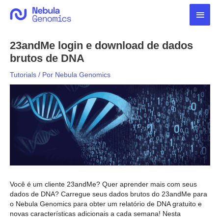
Ir
Men
para
o
princ
conteúdo
23andMe login e download de dados
brutos de DNA
Tutorials
/ Por
Nebula Genomics
Você é um cliente 23andMe? Quer aprender mais com seus
dados de DNA? Carregue seus dados brutos do 23andMe para
o Nebula Genomics para obter um relatório de DNA gratuito e
novas características adicionais a cada semana! Nesta