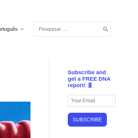
Procurar:
ortuguês
Subscribe and
get a FREE DNA
report! 🧬
SUBSCRIBE