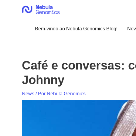
Ir
para
o
conteúdo
Bem-vindo ao Nebula Genomics Blog!
Ne
Café e conversas: 
Johnny
News
/ Por
Nebula Genomics