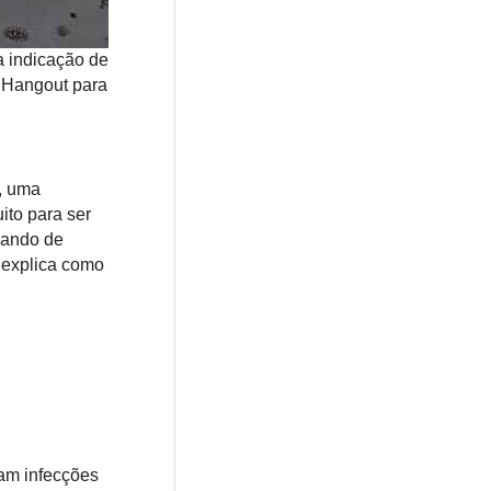
a indicação de
e Hangout para
, uma
ito para ser
uando de
 explica como
am infecções