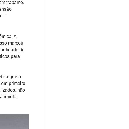
em trabalho.
eensão
a –
ômica. A
isso marcou
uantidade de
ticos para
tica que o
 em primeiro
lizados, não
a revelar