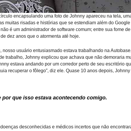
círculo encapsulando uma foto de Johnny apareceu na tela, um
s muitas risadas e histórias que se estendiam além do Googl
 não é um administrador de software comum; entre sua fome de
de dez anos que o atormenta até hoje.
, nosso usuário entusiasmado estava trabalhando na Autobase
de trabalho, Johnny explicou que achava que não demoraria mu
ohnny estava andando por um corredor perto de seu escritório q
ia recuperar o fôlego”, diz ele. Quase 10 anos depois, Johnny
e por que isso estava acontecendo comigo.
m doenças desconhecidas e médicos incertos que não encontrar