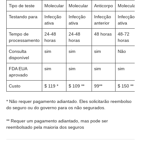
Tipo de teste
Molecular
Molecular
Anticorpo
Molecular
Testando para
Infecção
Infecção
Infecção
Infecção
ativa
ativa
anterior
ativa
Tempo de
24-48
24-48
48 horas
48-72
processamento
horas
horas
horas
Consulta
sim
sim
sim
Não
disponível
FDA EUA
sim
sim
sim
sim
aprovado
Custo
$ 119 *
$ 109 **
99**
$ 150 **
* Não requer pagamento adiantado. Eles solicitarão reembolso
do seguro ou do governo para os não segurados.
** Requer um pagamento adiantado, mas pode ser
reembolsado pela maioria dos seguros