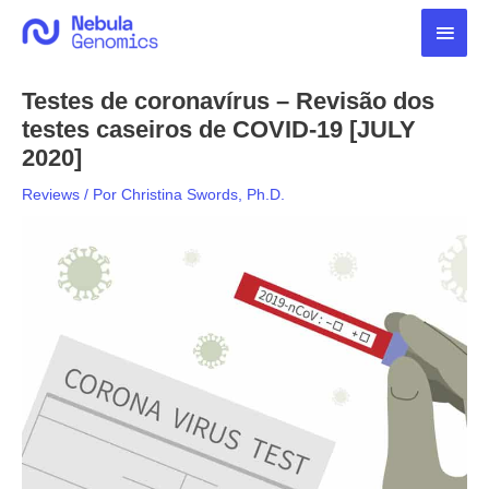
Ir
Men
para
o
princ
conteúdo
Testes de coronavírus – Revisão dos
testes caseiros de COVID-19 [JULY
2020]
Reviews
/ Por
Christina Swords, Ph.D.