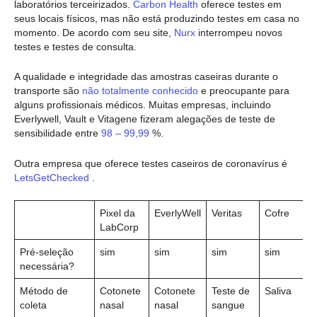
laboratórios terceirizados.
Carbon Health
oferece testes em
seus locais físicos, mas não está produzindo testes em casa no
momento. De acordo com seu site,
Nurx
interrompeu novos
testes e testes de consulta.
A qualidade e integridade das amostras caseiras durante o
transporte são
não totalmente conhecido
e preocupante para
alguns profissionais médicos. Muitas empresas, incluindo
Everlywell, Vault e Vitagene fizeram alegações de teste de
sensibilidade entre
98 – 99,99
%.
Outra empresa que oferece testes caseiros de coronavírus é
LetsGetChecked
.
Pixel da
EverlyWell
Veritas
Cofre
LabCorp
Pré-seleção
sim
sim
sim
sim
necessária?
Método de
Cotonete
Cotonete
Teste de
Saliva
coleta
nasal
nasal
sangue