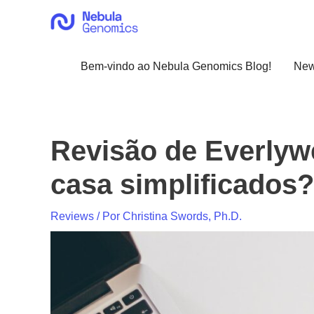
Ir
para
o
conteúdo
Bem-vindo ao Nebula Genomics Blog!
Ne
Revisão de Everlywe
casa simplificados?
Reviews
/ Por
Christina Swords, Ph.D.