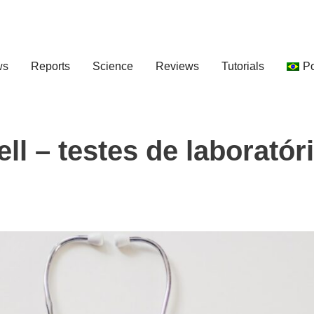
ws
Reports
Science
Reviews
Tutorials
P
ll – testes de laboratór