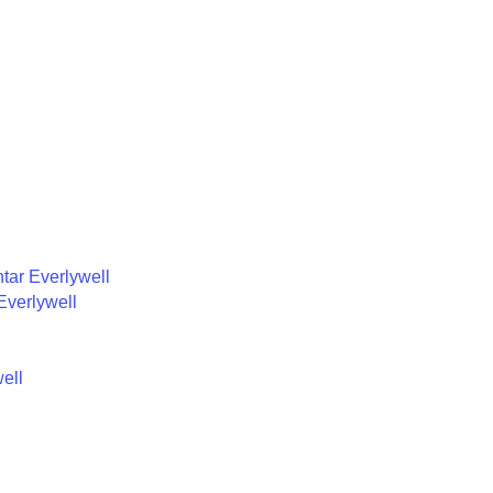
tar Everlywell
Everlywell
ell