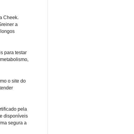
ia Cheek.
Greiner a
 longos
s para testar
e metabolismo,
mo o site do
tender
tificado pela
e disponíveis
orma segura a