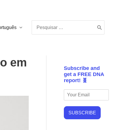
Procurar:
ortuguês
io em
Subscribe and
get a FREE DNA
report! 🧬
SUBSCRIBE