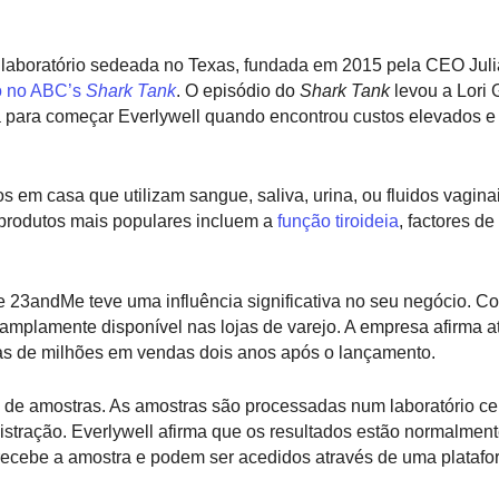
e laboratório sedeada no Texas, fundada em 2015 pela CEO Jul
o no ABC’s
Shark Tank
. O episódio do
Shark Tank
levou a Lori 
da para começar Everlywell quando encontrou custos elevados e
 em casa que utilizam sangue, saliva, urina, ou fluidos vaginai
produtos mais populares incluem a
função tiroideia
, factores d
 23andMe teve uma influência significativa no seu negócio. Co
amplamente disponível nas lojas de varejo. A empresa afirma a
nas de milhões em vendas dois anos após o lançamento.
a de amostras. As amostras são processadas num laboratório cer
istração. Everlywell afirma que os resultados estão normalment
ue recebe a amostra e podem ser acedidos através de uma plataf