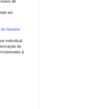
 níveis de
ode ser
 do Homem
sor individual
uenciação do
ncorporadas à