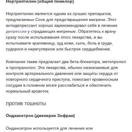
Нортриптилин (общий помелор)
Нортриптилин является одним из лучших препаратов,
предлагаемых Cove для предотвращения мигрени. Этот
антидепрессант хорошо зарекомендовал себя в лечении
депрессии
у страдающих мигренью. Обратитесь к врачу
сразу после использования этого лекарства, и вы
испытываете крапивницу, зуд кожи, сыпь, боль в груди,
судороги и нерегулярное или быстрое сердцебиение.
Компания также предлагает два бета-блокатора, метопролол
и пропранолол. Эти лекарства, обычно назначаемые для
контроля артериального давления или защиты сердца от
повторного сердечного приступа, помогают кровеносным
сосудам в головном мозге расслабиться и обеспечить
нормальный кровоток.
против тошноты
Ондансетрон (дженерик Зофран)
Ондансетрон используется для лечения или