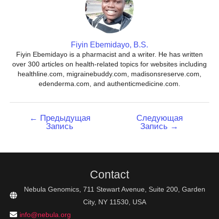
Fiyin Ebemidayo, B.S.
Fiyin Ebemidayo is a pharmacist and a writer. He has written
over 300 articles on health-related topics for websites including
healthline.com, migrainebuddy.com, madisonsreserve.com,
edenderma.com, and authenticmedicine.com.
Навигация
←
Предыдущая
Следующая
Запись
Запись
→
по
записям
Contact
Nebula Genomics, 711 Stewart Avenue, Suite 200, Garden
City, NY 11530, USA
info@nebula.org