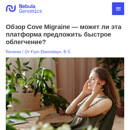
Перейти
Глав
к
содержимому
мен
Обзор Cove Migraine — может ли эта
платформа предложить быстрое
облегчение?
Reviews
/ От
Fiyin Ebemidayo, B.S.