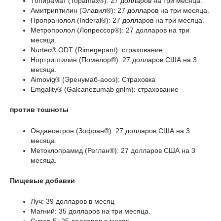
Топирамат (Topamax®): 27 долларов на три месяца.
Амитриптилин (Элавил®): 27 долларов на три месяца.
Пропранолол (Inderal®): 27 долларов на три месяца.
Метропролол (Лопрессор®): 27 долларов на три
месяца.
Nurtec® ODT (Rimegepant): страхование
Нортриптилин (Помелор®): 27 долларов США на 3
месяца.
Aimovig® (Эренумаб-аооэ): Страховка
Emgality® (Galcanezumab gnlm): страхование
против тошноты
Ондансетрон (Зофран®): 27 долларов США на 3
месяца.
Метоклопрамид (Реглан®): 27 долларов США на 3
месяца.
Пищевые добавки
Луч: 39 долларов в месяц
Магний: 35 долларов на три месяца.
Супер Б: 25 долларов в месяц