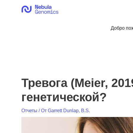
Перейти
к
содержимому
Добро пож
Тревога (Meier, 20
генетической?
Отчеты
/ От
Garrett Dunlap, B.S.