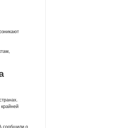
озникают
ктам,
а
странах.
 крайней
А сообщили о