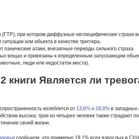
 (ГТР), при котором диффузные неспецифические страхи в
ситуации или объекта в качестве триггера.
т панические атаки, внезапные периоды сильного страха
ных вещах и привязаны к определенным запускающим объе
ивотные, люди или недостаток места).
2 книги Является ли тревог
спространенность колеблется от
13,6% и 28,8%
в западных 
ством высока: трое из четырех человек также страдают по
течение своей жизни.
оровья
сообщили, что примерно 19,1% всех взрослых в СШ