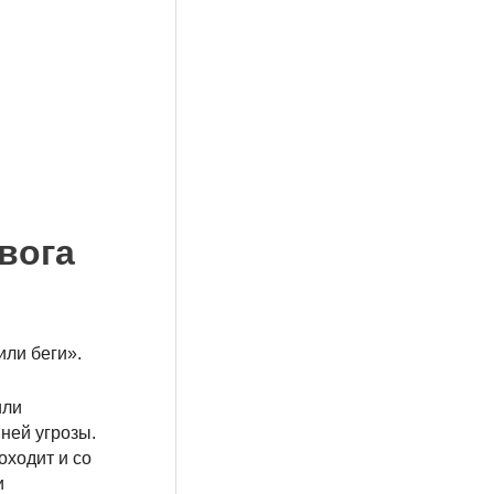
евога
или беги».
или
ней угрозы.
оходит и со
и