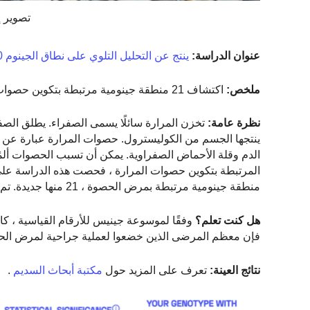
تصوير إري
عنوان الدراسة:
ينتج عن التحليل التلوي على نطاق الجينوم 20 موقعًا مرتبطًا بمرض الحصوة
ملخص:
اكتشاف 21 منطقة جينومية مرتبطة بتكوين حصوات المرارة.
نظرة عامة:
تخزن المرارة سائلًا يسمى الصفراء. يطلق الص
ينتجها الجسم من الكوليسترول. حصوات المرارة عبارة عن 
الدم وقلة الأحماض الصفراوية. يمكن أن تسبب الحصوات ألمًا
منطقة جينومية مرتبطة بمرض الحصوة ، 21 منها جديدة. تم ربط بعض هذه المتغيرات الجينية سابقًا بمرض السكري واستقلاب الدهون.
هل كنت تعلم؟
فإن معظم المرضى الذين خضعوا لعملية جراحية لمرض الحصوة لدي
نتائج العينة:
تعرف على المزيد حول
مكتبة أبحاث السديم
.