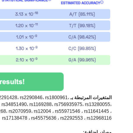
المتغيرات المرتبطة بـ GALLSTONE:
2291428، rs2290846، rs1800961،
، rs34851490، rs1169288، rs756935975، rs13280055،
68، rs2070959، rs12004 ، rs55971546 ، rs11641445 ،
rs17138478 ، rs45575636 ، rs2292553 ، rs12968116
مصادر إضافية: