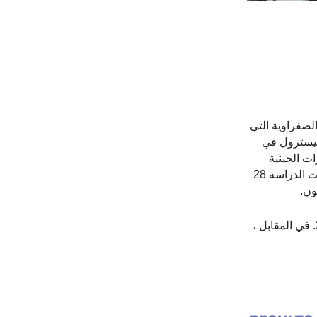
لصفراوية التي
ليسترول في
ت الجينية
المرتبطة بتكوين حصوات المرارة ، فحصت هذه الدراسة على نطاق الجينوم جينومات أكثر من 750.000 فرد من أصل أوروبي. حددت الدراسة 28
وفقًا لموسوعة جينيس للأرقام القياسية ، كانت معظم حصوات المرارة التي تمت إزالتها من المريض حوالي 24000. في المقابل ،