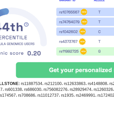
rs11887534، rs212100، rs12633863، rs4148808، rs
7، rs601338، rs686030، rs756082276، rs28929474، rs1260326
rs174567، rs708686، rs11012737، rs1935، rs2469991، rs172402