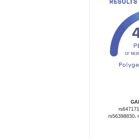
rs647171
rs56398830، 