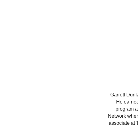
Garrett Dunl
He earned
program at
Network where
associate at 