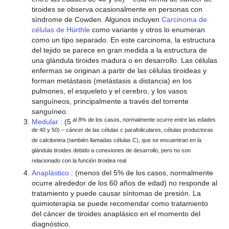
tiroides se observa ocasionalmente en personas con
síndrome de Cowden. Algunos incluyen
Carcinoma de
células de Hürthle
como variante y otros lo enumeran
como un tipo separado. En este carcinoma, la estructura
del tejido se parece en gran medida a la estructura de
una glándula tiroides madura o en desarrollo. Las células
enfermas se originan a partir de las células tiroideas y
forman metástasis (metástasis a distancia) en los
pulmones, el esqueleto y el cerebro, y los vasos
sanguíneos, principalmente a través del torrente
sanguíneo.
al 8% de los casos, normalmente ocurre entre las edades
Medular
: (5
de 40 y 50) – cáncer de las células c parafoliculares, células productoras
de calcitonina (también llamadas células C), que se encuentran en la
glándula tiroides debido a conexiones de desarrollo, pero no son
relacionado con la función tiroidea real
Anaplástico
: (menos del 5% de los casos, normalmente
ocurre alrededor de los 60 años de edad) no responde al
tratamiento y puede causar síntomas de presión. La
quimioterapia se puede recomendar como tratamiento
del cáncer de tiroides anaplásico en el momento del
diagnóstico.