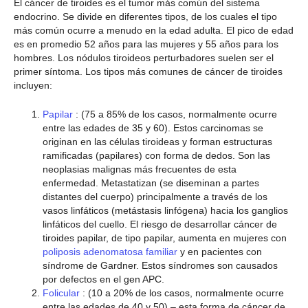
El cáncer de tiroides es el tumor más común del sistema
endocrino. Se divide en diferentes tipos, de los cuales el tipo
más común ocurre a menudo en la edad adulta. El pico de edad
es en promedio 52 años para las mujeres y 55 años para los
hombres. Los nódulos tiroideos perturbadores suelen ser el
primer síntoma. Los tipos más comunes de cáncer de tiroides
incluyen:
Papilar
: (75 a 85% de los casos, normalmente ocurre
entre las edades de 35 y 60). Estos carcinomas se
originan en las células tiroideas y forman estructuras
ramificadas (papilares) con forma de dedos. Son las
neoplasias malignas más frecuentes de esta
enfermedad. Metastatizan (se diseminan a partes
distantes del cuerpo) principalmente a través de los
vasos linfáticos (metástasis linfógena) hacia los ganglios
linfáticos del cuello. El riesgo de desarrollar cáncer de
tiroides papilar, de tipo papilar, aumenta en mujeres con
poliposis adenomatosa familiar
y en pacientes con
síndrome de Gardner. Estos síndromes son causados
por defectos en el gen APC.
Folicular
: (10 a 20% de los casos, normalmente ocurre
entre las edades de 40 y 50) – esta forma de cáncer de