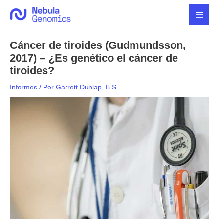
Ir
Men
al
contenido
princ
Cáncer de tiroides (Gudmundsson,
2017) – ¿Es genético el cáncer de
tiroides?
Informes
/ Por
Garrett Dunlap, B.S.