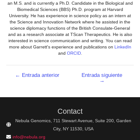
an M.S. and is currently a Ph.D. Candidate in the Biological and
Biomedical Sciences (BBS) Ph.D. program at Harvard
University. He has experience in science policy as an intern at
the Science and Innovation Network where he assisted in the
science diplomacy functions of the British Consulate-General
and as a research associate at TScan Therapeutics. He is also
interested in science communication and writing. You can read
more about Garrett's experience and publications on
LinkedIn
and
ORCID
.
Navegación
←
Entrada anterior
Entrada siguiente
→
de
entradas
Contact
Nebula Genomics, 711 Stewart Avenue, Suite 200, Garden
City, NY 11530, USA
info@nebula.org