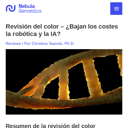
Ir
Men
al
contenido
princ
Revisión del color – ¿Bajan los costes
la robótica y la IA?
Reviews
/ Por
Christina Swords, Ph.D.
Resumen de la revisión del color