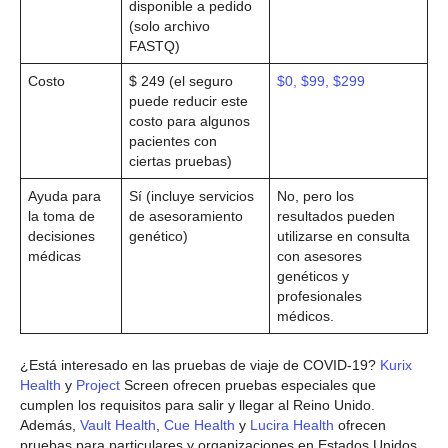
disponible a pedido
(solo archivo
FASTQ)
Costo
$ 249 (el seguro
$0, $99, $299
puede reducir este
costo para algunos
pacientes con
ciertas pruebas)
Ayuda para
Sí (incluye servicios
No, pero los
la toma de
de asesoramiento
resultados pueden
decisiones
genético)
utilizarse en consulta
médicas
con asesores
genéticos y
profesionales
médicos.
¿Está interesado en las pruebas de viaje de COVID-19?
Kurix
Health
y
Project
Screen ofrecen pruebas especiales que
cumplen los requisitos para salir y llegar al Reino Unido.
Además,
Vault Health
,
Cue Health
y
Lucira Health
ofrecen
pruebas para particulares y organizaciones en Estados Unidos.