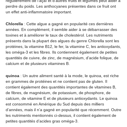
régulièrement de l’açaï et d’autres fruits et légumes peut aider à
perdre du poids. Les anthocyanes présentes dans ce fruit ont
un effet anti-inflammatoire important.
Chlorella
: Cette algue a gagné en popularité ces dernières
années. En complément, il semble aider à se débarrasser des
toxines et à améliorer le taux de cholestérol. Les nutriments
présents dans la plupart des algues du genre Chlorella sont les
protéines, la vitamine B12, le fer, la vitamine C, les antioxydants,
les oméga-3 et les fibres. Ils contiennent également de petites
quantités de cuivre, de zinc, de magnésium, d’acide folique, de
calcium et de plusieurs vitamines B.
quinoa
: Un autre aliment santé à la mode, le quinoa, est riche
en grammes de protéines et ne contient pas de gluten. Il
contient également des quantités importantes de vitamines B,
de fibres, de magnésium, de potassium, de phosphore, de
calcium, de vitamine E et de plusieurs antioxydants. Le quinoa
est consommé en Amérique du Sud depuis des milliers
d’années, mais il n’a gagné en popularité que récemment. Outre
les nutriments mentionnés ci-dessus, il contient également de
petites quantités d’acides gras oméga-3.