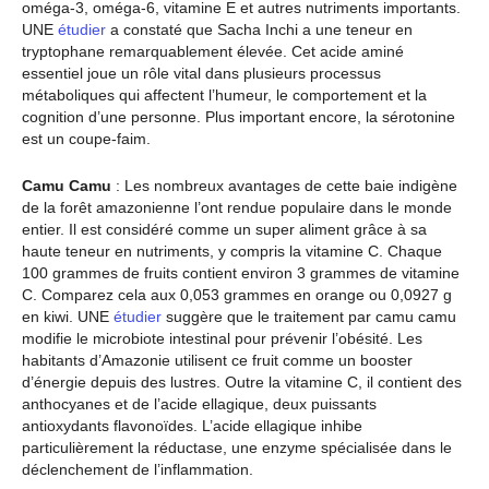
oméga-3, oméga-6, vitamine E et autres nutriments importants.
UNE
étudier
a constaté que Sacha Inchi a une teneur en
tryptophane remarquablement élevée. Cet acide aminé
essentiel joue un rôle vital dans plusieurs processus
métaboliques qui affectent l’humeur, le comportement et la
cognition d’une personne. Plus important encore, la sérotonine
est un coupe-faim.
Camu Camu
: Les nombreux avantages de cette baie indigène
de la forêt amazonienne l’ont rendue populaire dans le monde
entier. Il est considéré comme un super aliment grâce à sa
haute teneur en nutriments, y compris la vitamine C. Chaque
100 grammes de fruits contient environ 3 grammes de vitamine
C. Comparez cela aux 0,053 grammes en orange ou 0,0927 g
en kiwi. UNE
étudier
suggère que le traitement par camu camu
modifie le microbiote intestinal pour prévenir l’obésité. Les
habitants d’Amazonie utilisent ce fruit comme un booster
d’énergie depuis des lustres. Outre la vitamine C, il contient des
anthocyanes et de l’acide ellagique, deux puissants
antioxydants flavonoïdes. L’acide ellagique inhibe
particulièrement la réductase, une enzyme spécialisée dans le
déclenchement de l’inflammation.