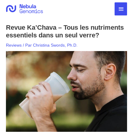
Aller
Men
au
contenu
princ
Revue Ka’Chava – Tous les nutriments
essentiels dans un seul verre?
Reviews
/ Par
Christina Swords, Ph.D.