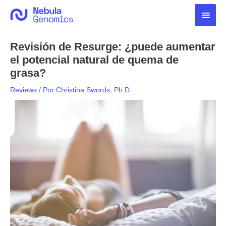
Ir
Men
al
contenido
princ
Revisión de Resurge: ¿puede aumentar
el potencial natural de quema de
grasa?
Reviews
/ Por
Christina Swords, Ph.D.