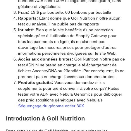
bonbons ACV sont 100% biologiques, sans gluten, sans
gélatine et végétaliens.
Frais:
19 $ par bouteille, 60 bonbons par bouteille
Rapports:
Étant donné que Goli Nutrition n’offre aucun
test ou analyse, il ne publie pas de rapports
Intimité:
Bien que le site bénéficie d’une protection
spéciale grâce à l’utilisation de Shopify Gateway pour
tous les paiements en ligne, ils ne clarifient pas
davantage les mesures prises pour protéger d’autres
informations personnelles divulguées sur le site Web.
Accès aux données brutes:
Goli Nutrition n’offre pas de
test ADN ni ne prend en charge le téléchargement de
fichiers AncestryDNA ou 23andMe. Par conséquent, ils ne
prennent pas en charge l’accès aux données brutes.
Produits gratuits:
Vous vous demandez si les
suppléments pourraient convenir à votre corps? Faites
tester votre ADN avec Nebula Genomics pour débloquer
des prédispositions génétiques avec Nebula’s
Séquençage du génome entier 30X
Introduction à Goli Nutrition
Dans cette revue de Goli Nutrition, nous examinons les