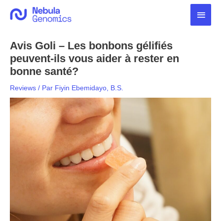
Aller
Men
au
contenu
princ
Avis Goli – Les bonbons gélifiés
peuvent-ils vous aider à rester en
bonne santé?
Reviews
/ Par
Fiyin Ebemidayo, B.S.