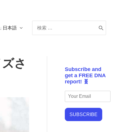
Search
日本語
for:
イズさ
Subscribe and
get a FREE DNA
report! 🧬
SUBSCRIBE