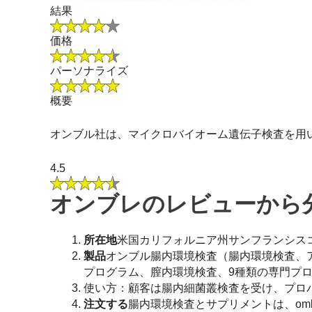
結果
価格
パーソナライズ
概要
オンブル社は、マイクロバイオーム遺伝子検査を用
4.5
オンブレのレビューから
所在地
米国カリフォルニア州サンフランシス
製品
オンブル腸内環境検査（腸内環境検査、
プログラム、膣内環境検査、9種類の専門プ
使い方：顧客は腸内細菌叢検査を受け、プロ
注文する
腸内環境検査とサプリメントは、ombr