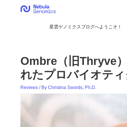
内
容
を
ス
星雲ゲノミクスブログへようこそ！
キ
ッ
プ
Ombre（旧Thry
れたプロバイオティ
Reviews
/ By
Christina Swords, Ph.D.