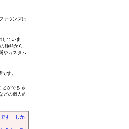
ファウンズは
供していま
菌の種類から、
奨やカスタム
要です。
ことができる
などの個人的
です。 しか