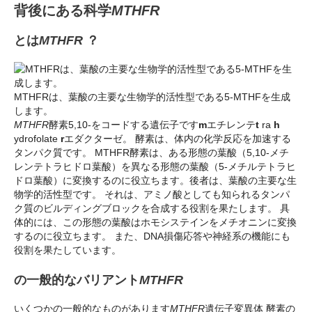
背後にある科学
MTHFR
とは
MTHFR
？
MTHFRは、葉酸の主要な生物学的活性型である5-MTHFを生成
します。
MTHFR
酵素5,10-をコードする遺伝子です
m
エチレンテ
t
ra
h
ydrofolate
r
エダクターゼ。 酵素は、体内の化学反応を加速する
タンパク質です。 MTHFR酵素は、ある形態の葉酸（5,10-メチ
レンテトラヒドロ葉酸）を異なる形態の葉酸（5-メチルテトラヒ
ドロ葉酸）に変換するのに役立ちます。後者は、葉酸の主要な生
物学的活性型です。 それは、アミノ酸としても知られるタンパ
ク質のビルディングブロックを合成する役割を果たします。 具
体的には、この形態の葉酸はホモシステインをメチオニンに変換
するのに役立ちます。 また、DNA損傷応答や神経系の機能にも
役割を果たしています。
の一般的なバリアント
MTHFR
いくつかの一般的なものがあります
MTHFR
遺伝子変異体
酵素の