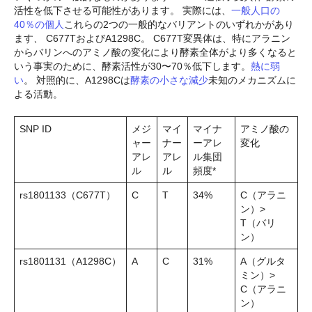
活性を低下させる可能性があります。 実際には、
一般人口の
40％の個人
これらの2つの一般的なバリアントのいずれかがあり
ます
、
C677TおよびA1298C。 C677T変異体は、特にアラニン
からバリンへのアミノ酸の変化により酵素全体がより多くなると
いう事実のために、酵素活性が30〜70％低下します。
熱に弱
い
。 対照的に、A1298Cは
酵素の小さな減少
未知のメカニズムに
よる活動。
SNP ID
メジ
マイ
マイナ
アミノ酸の
ャー
ナー
ーアレ
変化
アレ
アレ
ル集団
ル
ル
頻度*
rs1801133（C677T）
C
T
34%
C（アラニ
ン）>
T（バリ
ン）
rs1801131（A1298C）
A
C
31%
A（グルタ
ミン）>
C（アラニ
ン）