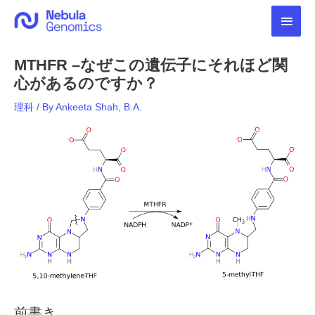
内
メ
容
を
イ
ス
MTHFR –なぜこの遺伝子にそれほど関
キ
ン
ッ
心があるのですか？
プ
メ
理科
/ By
Ankeeta Shah, B.A.
ニ
ュ
ー
前書き