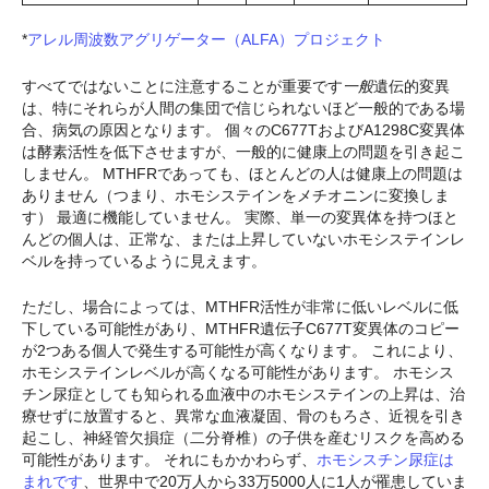
*
アレル周波数アグリゲーター（ALFA）プロジェクト
すべてではないことに注意することが重要です
一般
遺伝的変異
は、特にそれらが人間の集団で信じられないほど一般的である場
合、病気の原因となります。
個々のC677TおよびA1298C変異体
は酵素活性を低下させますが、一般的に健康上の問題を引き起こ
しません。 MTHFRであっても、ほとんどの人は健康上の問題は
ありません（つまり、ホモシステインをメチオニンに変換しま
す）
最適に機能していません。 実際、単一の変異体を持つほと
んどの個人は、正常な、または上昇していないホモシステインレ
ベルを持っているように見えます。
ただし、場合によっては、MTHFR活性が非常に低いレベルに低
下している可能性があり、MTHFR遺伝子C677T変異体のコピー
が2つある個人で発生する可能性が高くなります。 これにより、
ホモシステインレベルが高くなる可能性があります。 ホモシス
チン尿症としても知られる血液中のホモシステインの上昇は、治
療せずに放置すると、異常な血液凝固、骨のもろさ、近視を引き
起こし、神経管欠損症（二分脊椎）の子供を産むリスクを高める
可能性があります。 それにもかかわらず、
ホモシスチン尿症は
まれです
、世界中で20万人から33万5000人に1人が罹患していま