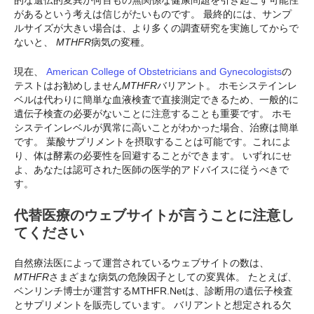
があるという考えは信じがたいものです。 最終的には、サンプ
ルサイズが大きい場合は、より多くの調査研究を実施してからで
ないと、
MTHFR
病気の変種。
現在、
American College of Obstetricians and Gynecologists
の
テストはお勧めしません
MTHFR
バリアント。 ホモシステインレ
ベルは代わりに簡単な血液検査で直接測定できるため、一般的に
遺伝子検査の必要がないことに注意することも重要です。 ホモ
システインレベルが異常に高いことがわかった場合、治療は簡単
です。 葉酸サプリメントを摂取することは可能です。これによ
り、体は酵素の必要性を回避することができます。 いずれにせ
よ、あなたは認可された医師の医学的アドバイスに従うべきで
す。
代替医療のウェブサイトが言うことに注意し
てください
自然療法医によって運営されているウェブサイトの数は、
MTHFR
さまざまな病気の危険因子としての変異体。 たとえば、
ベンリンチ博士が運営するMTHFR.Netは、診断用の遺伝子検査
とサプリメントを販売しています。
バリアントと想定される欠