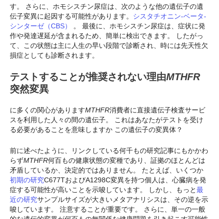
す。 さらに、ホモシスチン尿症は、次のような他の遺伝子の遺
伝子変異に起因する可能性があります。
シスタチオニン-ベータ-
シンターゼ（CBS）
。 最後に、ホモシスチン尿症は、症状に発
作や発達遅延が含まれるため、簡単に検出できます。 したがっ
て、この状態は主に人生の早い段階で診断され、時には先天性欠
損症としても診断されます。
テストすることが推奨されない理由
MTHFR
突然変異
に多くの関心があります
MTHFR
消費者に直接遺伝子検査サービ
スを利用した人々の間の遺伝子。 これはあなたがテストを受け
る必要があることを意味しますか
この遺伝子の変異体？
前に述べたように、リンクしている何千もの研究記事にもかかわ
らず
MTHFR
何百もの健康状態の変種であり、証拠のほとんどは
矛盾しているか、決定的ではありません。 たとえば、いくつか
初期の研究
C677TおよびA1298C変異を持つ個人は、心臓病を発
症する可能性が高いことを示唆しています。 しかし、もっと
最
近の研究
サンプルサイズが大きいメタアナリシスは、その逆を示
唆しています。 注意することが重要です。 さらに、単一の一般
的な遺伝的変異が何百もの無関係な健康問題を引き起こす可能性