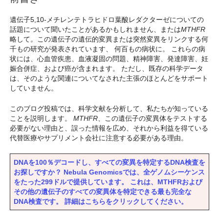
遺伝子5,10-メチレンテトラヒドロ葉酸レダクターゼについての
話題について聞いたことがあるかもしれません、または
MTHFR
略して
。
この遺伝子の遺伝的変異または突然変異をリンクする何
千もの研究が発表されています、
何百もの病状に。 これらの病
状には、心血管疾患、血液凝固の問題、精神障害、発達障害、妊
娠合併症、および癌が含まれます。 ただし、既存の科学データ
は、そのような関連についてなされた主張のほとんどをサポート
していません。
このブログ投稿では、科学文献を分析して、私たちが知っている
ことを説明します。
MTHFR、
この遺伝子の変異体をテストする
必要がない理由と、誤った情報を広め、それから利益を得ている
代替医療やサプリメント会社に注意する必要がある理由。
DNAを100％デコードし、すべての変異を特定するDNA検査を
お探しですか？ Nebula Genomicsでは、全ゲノムシーケンス
をたった299ドルで提供しています。 これは、MTHFRおよび
その他の遺伝子のすべての変異体を特定できる最も完全な
DNA検査です。 詳細はこちらをクリックしてください。