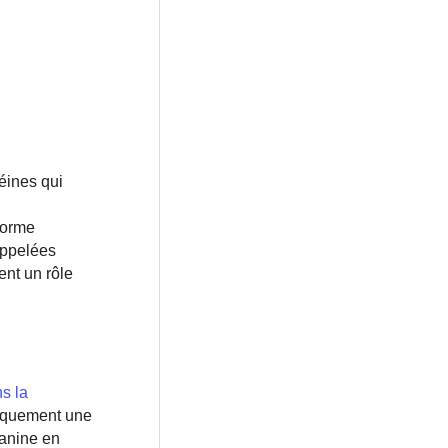
éines qui
 forme
appelées
ent un rôle
s la
iquement une
lanine en