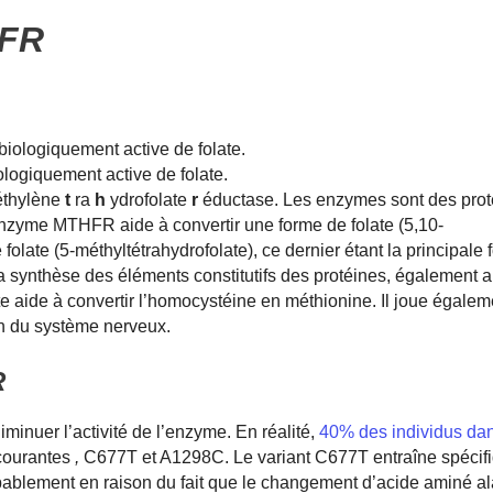
FR
logiquement active de folate.
thylène
t
ra
h
ydrofolate
r
éductase. Les enzymes sont des prot
enzyme MTHFR aide à convertir une forme de folate (5,10-
folate (5-méthyltétrahydrofolate), ce dernier étant la principale
 la synthèse des éléments constitutifs des protéines, également 
e aide à convertir l’homocystéine en méthionine. Il joue égalem
n du système nerveux.
R
iminuer l’activité de l’enzyme. En réalité,
40% des individus dan
courantes
,
C677T et A1298C. Le variant C677T entraîne spécif
obablement en raison du fait que le changement d’acide aminé a