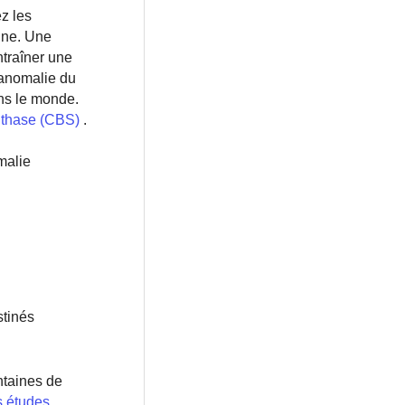
z les
ine. Une
ntraîner une
 anomalie du
ns le monde.
nthase (CBS)
.
malie
stinés
ntaines de
 études