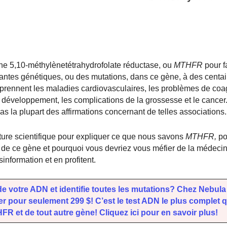
ne 5,10-méthylènetétrahydrofolate réductase, ou
MTHFR
pour f
riantes génétiques, ou des mutations, dans ce gène,
à des centa
prennent les maladies cardiovasculaires, les problèmes de coa
du développement, les complications de la grossesse et le cance
as la plupart des affirmations concernant de telles associations.
ature scientifique pour expliquer ce que nous savons
MTHFR,
pou
 de ce gène et pourquoi vous devriez vous méfier de la médecin
information et en profitent.
 votre ADN et identifie toutes les mutations? Chez Nebul
pour seulement 299 $! C’est le test ADN le plus complet 
HFR et de tout autre gène! Cliquez ici pour en savoir plus!