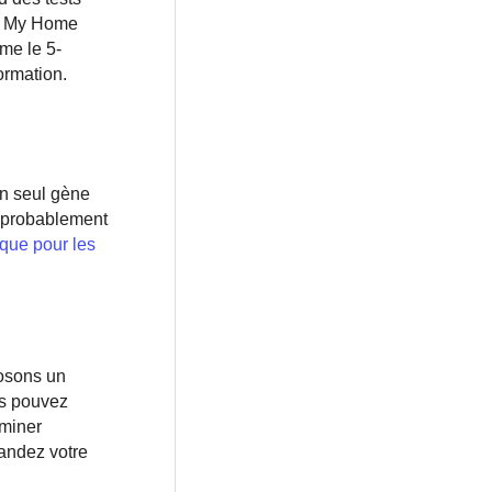
st My Home
me le 5-
formation.
un seul gène
 probablement
que pour les
posons un
us pouvez
aminer
andez votre