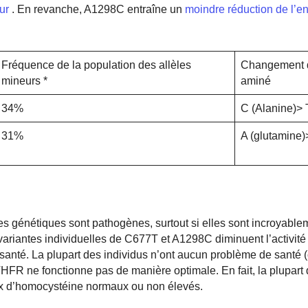
ur
. En revanche, A1298C entraîne un
moindre réduction de l’
Fréquence de la population des allèles
Changement 
mineurs *
aminé
34%
C (Alanine)> 
31%
A (glutamine)
es génétiques sont pathogènes, surtout si elles sont incroyable
variantes individuelles de C677T et A1298C diminuent l’activit
nté. La plupart des individus n’ont aucun problème de santé (c
MTHFR
ne fonctionne pas de manière optimale. En fait, la plupart
aux d’homocystéine normaux ou non élevés.