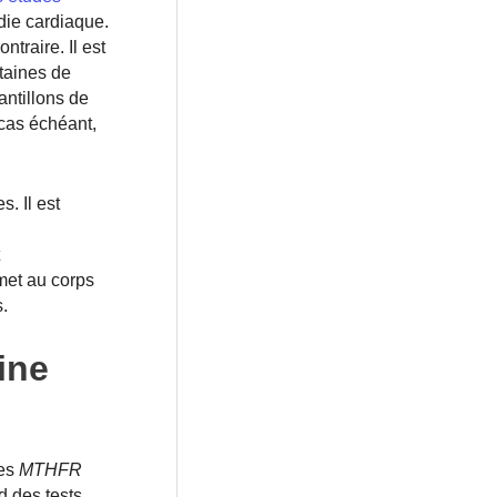
die cardiaque.
traire. Il est
taines de
ntillons de
 cas échéant,
s. Il est
rmet au corps
.
ine
es
MTHFR
 des tests