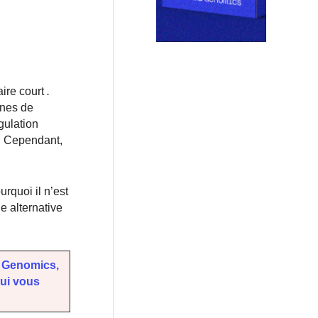
aire court
.
ines de
gulation
r. Cependant,
rquoi il n’est
e alternative
a Genomics,
qui vous