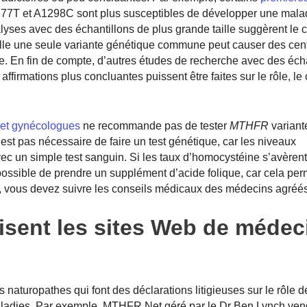
C677T et A1298C sont plus susceptibles de développer une mala
yses avec des échantillons de plus grande taille suggèrent le con
uelle une seule variante génétique commune peut causer des cen
. En fin de compte, d’autres études de recherche avec des écha
ffirmations plus concluantes puissent être faites sur le rôle, le
 et gynécologues
ne recommande pas de tester
MTHFR
variante
est pas nécessaire de faire un test génétique, car les niveaux
c un simple test sanguin. Si les taux d’homocystéine s’avèrent
 possible de prendre un supplément d’acide folique, car cela pe
, vous devez suivre les conseils médicaux des médecins agréés
isent les sites Web de médec
 naturopathes qui font des déclarations litigieuses sur le rôle d
aladies. Par exemple, MTHFR.Net géré par le Dr Ben Lynch vend