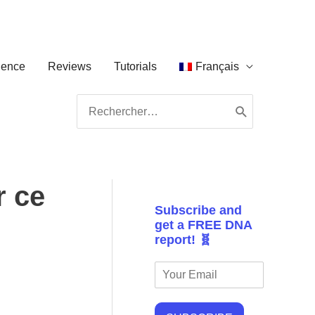
ience
Reviews
Tutorials
Français
Search
for:
r ce
Subscribe and
get a FREE DNA
report! 🧬