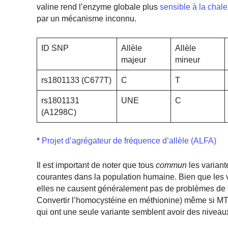
valine rend l’enzyme globale plus
sensible à la chale
par un mécanisme inconnu.
ID SNP
Allèle
Allèle
majeur
mineur
rs1801133 (C677T)
C
T
rs1801131
UNE
C
(A1298C)
*
Projet d’agrégateur de fréquence d’allèle (ALFA)
Il est important de noter que tous
commun
les variant
courantes dans la population humaine.
Bien que les 
elles ne causent généralement pas de problèmes de sa
Convertir l’homocystéine en méthionine) même si 
qui ont une seule variante semblent avoir des nive