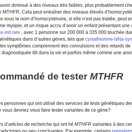
avoir diminué à des niveaux très faibles, plus probablement che
ne MTHFR. Cela peut entraîner des niveaux élevés d’homocysté
ous le nom d’homocystinurie, si elle n’est pas traitée, peut e
ne myopie, et un risque accru d’avoir un enfant présentant une
e est rare
, avec 1 personne sur 200 000 à 335 000 touchée da
 génétiques dans d’autres gènes, tels que
cystathionine-bêta-sy
ar les symptômes comprennent des convulsions et des retards de
nt diagnostiquée tôt dans la vie et parfois même comme une ano
ecommandé de tester
MTHFR
 personnes qui ont utilisé des services de tests génétiques de
 vous devriez vous faire tester
variantes de ce gène?
’articles de recherche qui ont lié
MTHFR
variantes à des ce
radictoires ou peu concluantes. Par exemple, certains
premières