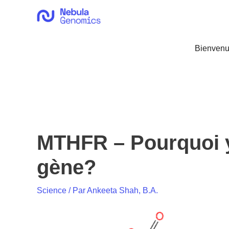
Aller
au
contenu
Bienvenu
MTHFR – Pourquoi y a
gène?
Science
/ Par
Ankeeta Shah, B.A.