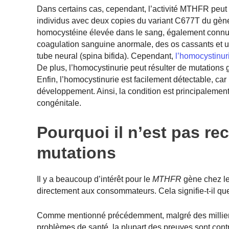
Dans certains cas, cependant, l’activité MTHFR peut 
individus avec deux copies du variant C677T du gè
homocystéine élevée dans le sang, également connue s
coagulation sanguine anormale, des os cassants et u
tube neural (spina bifida). Cependant,
l’homocystinuri
De plus, l’homocystinurie peut résulter de mutations
Enfin, l’homocystinurie est facilement détectable, c
développement. Ainsi, la condition est principaleme
congénitale.
Pourquoi il n’est pas r
mutations
Il y a beaucoup d’intérêt pour le
MTHFR
gène chez les
directement aux consommateurs. Cela signifie-t-il que
Comme mentionné précédemment, malgré des milliers d
problèmes de santé, la plupart des preuves sont cont