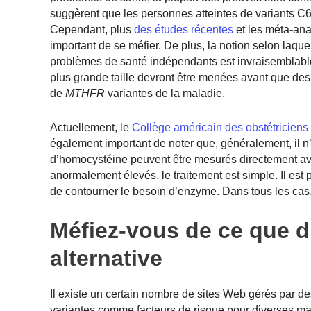
suggèrent que les personnes atteintes de variants 
Cependant, plus
des études récentes
et les méta-anal
important de se méfier. De plus, la notion selon laq
problèmes de santé indépendants est invraisemblable
plus grande taille devront être menées avant que des a
de
MTHFR
variantes de la maladie.
Actuellement, le
Collège américain des obstétriciens
également important de noter que, généralement, il n’
d’homocystéine peuvent être mesurés directement ave
anormalement élevés, le traitement est simple. Il est
de contourner le besoin d’enzyme. Dans tous les cas
Méfiez-vous de ce que d
alternative
Il existe un certain nombre de sites Web gérés par des
variantes comme facteurs de risque pour diverses m