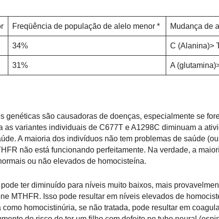
r
Freqüência de população de alelo menor *
Mudança de a
34%
C (Alanina)> T
31%
A (glutamina)
es genéticas são causadoras de doenças, especialmente se for
 as variantes individuais de C677T e A1298C diminuam a ativ
de. A maioria dos indivíduos não tem problemas de saúde (ou 
MTHFR
não está funcionando perfeitamente. Na verdade, a maior
 normais ou não elevados de homocisteína.
pode ter diminuído para níveis muito baixos, mais provavelme
ne MTHFR. Isso pode resultar em níveis elevados de homocist
como homocistinúria, se não tratada, pode resultar em coagul
nto do risco de ter um filho com defeito no tubo neural (espin