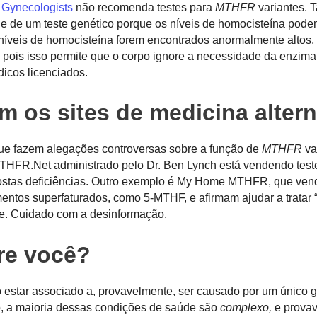
 Gynecologists
não recomenda testes para
MTHFR
variantes.
de de um teste genético porque os níveis de homocisteína pod
níveis de homocisteína forem encontrados anormalmente altos, 
, pois isso permite que o corpo ignore a necessidade da enzim
icos licenciados.
 os sites de medicina altern
que fazem alegações controversas sobre a função de
MTHFR
va
 MTHFR.Net administrado pelo Dr. Ben Lynch está vendendo test
upostas deficiências. Outro exemplo é My Home MTHFR, que ven
entos superfaturados, como 5-MTHF, e afirmam ajudar a tratar “i
te. Cuidado com a desinformação.
re você?
estar associado a, provavelmente, ser causado por um único 
o, a maioria dessas condições de saúde são
complexo,
e provav