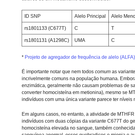
ID SNP
Alelo Principal
Alelo Meno
rs1801133 (C677T)
C
T
rs1801131 (A1298C)
UMA
C
*
Projeto de agregador de frequência de alelo (ALFA)
É importante notar que nem todos
comum
as variant
incrivelmente comuns na população humana.
Embora
enzimática, geralmente não causam problemas de saú
converter homocisteína em metionina), mesmo se 
indivíduos com uma única variante parece ter níveis
Em alguns casos, no entanto, a atividade de MTHFR 
indivíduos com duas cópias da variante C677T do ge
homocisteína elevada no sangue, também conhecida 
sanguínea anormal, ossos quebradiços e miopia e aume