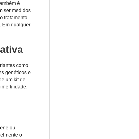
 Também é
em ser medidos
o tratamento
a. Em qualquer
ativa
riantes como
es genéticos e
de um kit de
nfertilidade,
gene ou
elmente o