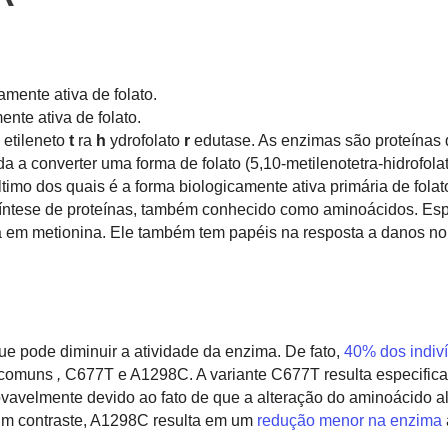
nte ativa de folato.
etileneto
t
ra
h
ydrofolato
r
edutase. As enzimas são proteínas
 a converter uma forma de folato (5,10-metilenotetra-hidrofol
 último dos quais é a forma biologicamente ativa primária de folat
ntese de proteínas, também conhecido como aminoácidos. Esp
ína em metionina. Ele também tem papéis na resposta a danos n
ue pode diminuir a atividade da enzima. De fato,
40% dos indiv
 comuns
,
C677T e A1298C. A variante C677T resulta especifi
vavelmente devido ao fato de que a alteração do aminoácido a
Em contraste, A1298C resulta em um
redução menor na enzima