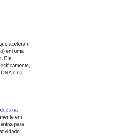
 que aceleram
ato) em uma
o. Ele
ecificamente,
o DNA e na
íduos na
camente em
lanina para
atividade