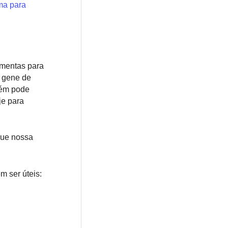
ma para
amentas para
m gene de
bém pode
e para
ique nossa
m ser úteis: