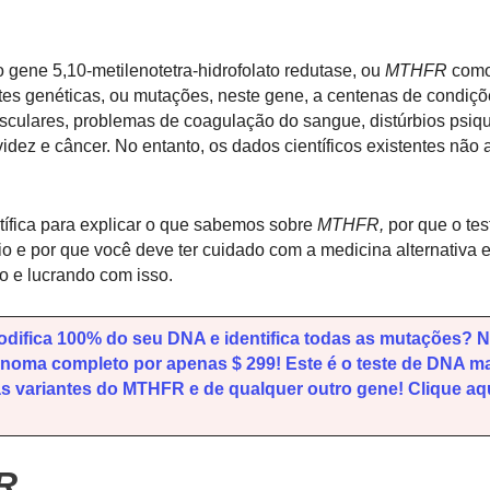
o gene 5,10-metilenotetra-hidrofolato redutase, ou
MTHFR
como
tes genéticas, ou mutações, neste gene,
a centenas de condiçõ
ulares, problemas de coagulação do sangue, distúrbios psiqui
idez e câncer. No entanto, os dados científicos existentes não
.
tífica para explicar o que sabemos sobre
MTHFR,
por que o tes
o e por que você deve ter cuidado com a medicina alternativa 
 e lucrando com isso.
difica 100% do seu DNA e identifica todas as mutações? 
oma completo por apenas $ 299! Este é o teste de DNA m
 as variantes do MTHFR e de qualquer outro gene! Clique aq
R