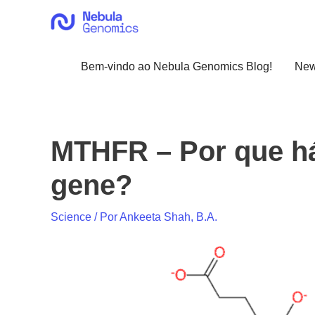
Ir
para
o
conteúdo
Bem-vindo ao Nebula Genomics Blog!
Ne
MTHFR – Por que há
gene?
Science
/ Por
Ankeeta Shah, B.A.