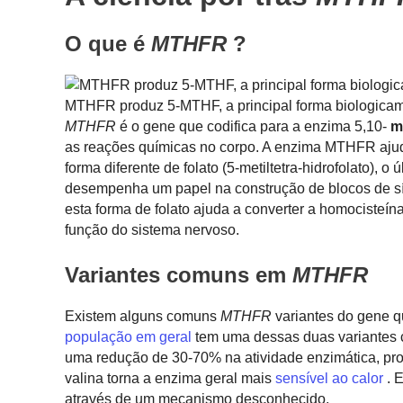
O que é
MTHFR
?
MTHFR produz 5-MTHF, a principal forma biologicame
MTHFR
é o gene que codifica para a enzima 5,10-
m
as reações químicas no corpo. A enzima MTHFR ajuda
forma diferente de folato (5-metiltetra-hidrofolato), o
desempenha um papel na construção de blocos de sí
esta forma de folato ajuda a converter a homociste
função do sistema nervoso.
Variantes comuns em
MTHFR
Existem alguns comuns
MTHFR
variantes do gene
q
população em geral
tem uma dessas duas variantes
uma redução de 30-70% na atividade enzimática, pro
valina torna a enzima geral mais
sensível ao calor
. 
através de um mecanismo desconhecido.