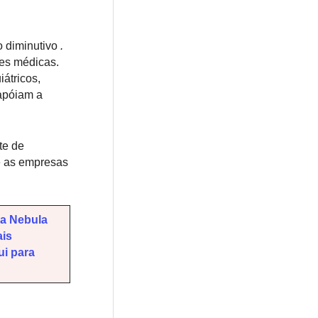
 diminutivo
.
es médicas.
átricos,
 apóiam a
te de
e as empresas
Na Nebula
ais
ui para