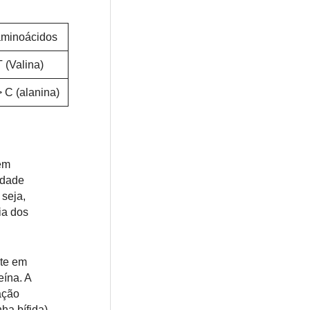
minoácidos
 (Valina)
> C (alanina)
em
idade
seja,
ia dos
nte em
eína. A
ação
ha bífida).