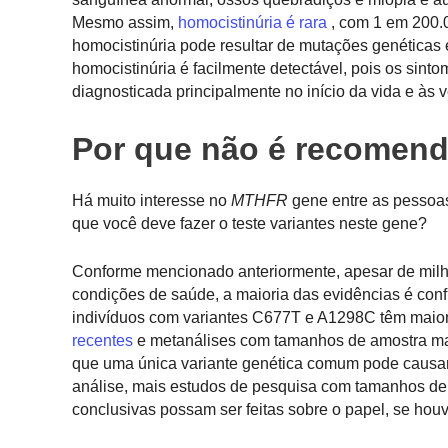
Mesmo assim,
homocistinúria é rara
, com 1 em 200.0
homocistinúria pode resultar de mutações genéticas
homocistinúria é facilmente detectável, pois os sin
diagnosticada principalmente no início da vida e à
Por que não é recomend
Há muito interesse no
MTHFR
gene entre as pessoas 
que você deve fazer o teste
variantes neste gene?
Conforme mencionado anteriormente, apesar de milh
condições de saúde, a maioria das evidências é conf
indivíduos com variantes C677T e A1298C têm maior
recentes
e metanálises com tamanhos de amostra maio
que uma única variante genética comum pode causar
análise, mais estudos de pesquisa com tamanhos de 
conclusivas possam ser feitas sobre o papel, se houv