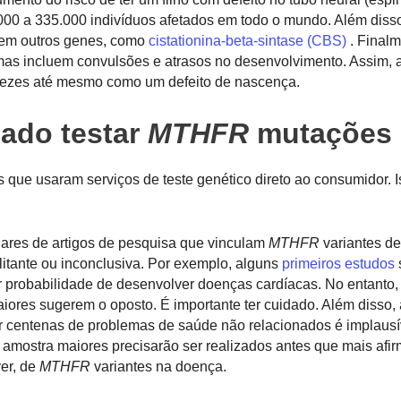
00 a 335.000 indivíduos afetados em todo o mundo. Além disso
 em outros genes, como
cistationina-beta-sintase (CBS)
. Finalm
tomas incluem convulsões e atrasos no desenvolvimento. Assim, 
s vezes até mesmo como um defeito de nascença.
ado testar
MTHFR
mutações
que usaram serviços de teste genético direto ao consumidor. Is
ares de artigos de pesquisa que vinculam
MTHFR
variantes de
litante ou inconclusiva. Por exemplo, alguns
primeiros estudos
 probabilidade de desenvolver doenças cardíacas. No entanto,
res sugerem o oposto. É importante ter cuidado. Além disso,
 centenas de problemas de saúde não relacionados é implausí
amostra maiores precisarão ser realizados antes que mais afi
er, de
MTHFR
variantes na doença.